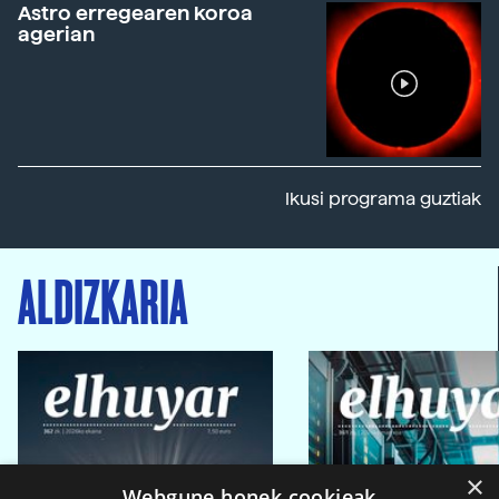
Astro erregearen koroa
agerian
Ikusi programa guztiak
ALDIZKARIA
×
Webgune honek cookieak