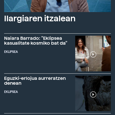
Ilargiaren itzalean
Naiara Barrado: "Eklipsea
kasualitate kosmiko bat da"
EKLIPSEA
Eguzki-erlojua aurreratzen
denean
EKLIPSEA