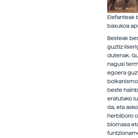
Elefanteak b
baxukoa ap
Besteak best
guztiz lise
dutenak. Gu
nagusi termi
egoera guzt
bolkanismoa
beste hainb
eratutako l
da, eta ask
herbiboro 
biomasa eta
funtzionam