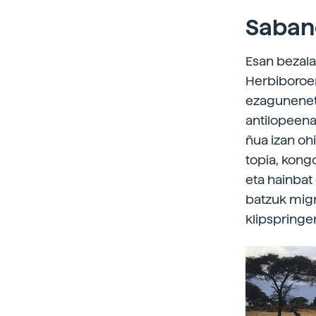
Saban
Esan bezala
Herbiboroen 
ezaguneneta
antilopeena
ñua izan oh
topia, kongo
eta hainbat
batzuk migra
klipspringe