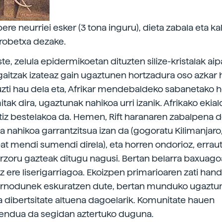
ere neurriei esker (3 tona inguru), dieta zabala eta kal
robetxa dezake.
e, zelula epidermikoetan dituzten silize-kristalak aip
rigaitzak izateaz gain ugaztunen hortzadura oso azkar
zti hau dela eta, Afrikar mendebaldeko sabanetako 
tak dira, ugaztunak nahikoa urri izanik. Afrikako ekia
iz bestelakoa da. Hemen, Rift haranaren zabalpena de
 nahikoa garrantzitsua izan da (gogoratu Kilimanjaro,
at mendi sumendi direla), eta horren ondorioz, errau
urzoru gazteak ditugu nagusi. Bertan belarra baxuagoa
oz ere liserigarriagoa. Ekoizpen primarioaren zati han
ornodunek eskuratzen dute, bertan munduko ugaztu
 dibertsitate altuena dagoelarik. Komunitate hauen
endua da segidan aztertuko duguna.