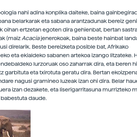
ologia nahi adina konplika daiteke, baina gainbegira
na belarkarak eta sabana arantzadunak bereiz geni
 oihan ertzetan egoten dira gehienbat, bertan sastr
ak (maiz
Acacia
jenerokoak, baina beste hainbat land
usi direlarik. Beste bereizketa posible bat, Afrikako
o eta ekialdeko sabanen artekoa izango litzateke. H
ndebaldeko lurzoruak oso zaharrak dira, eta beren hi
z garbituta eta txirotuta geratu dira. Bertan ekoizpen
andare nagusi gramineo luzeak izan ohi dira. Belar hau
uera izan dezakete, eta liserigarritasuna murrizteko
 babestuta daude.