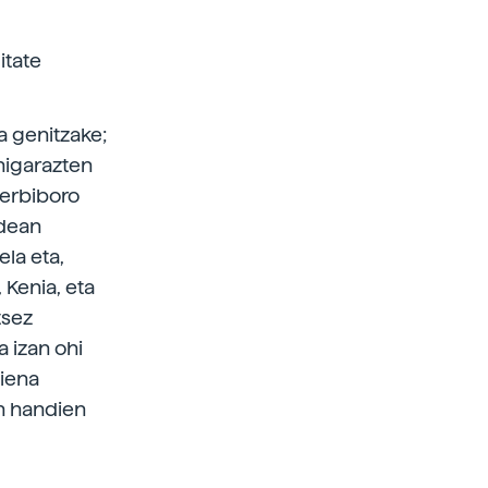
itate
a genitzake;
 higarazten
herbiboro
ldean
la eta,
 Kenia, eta
tsez
 izan ohi
diena
n handien