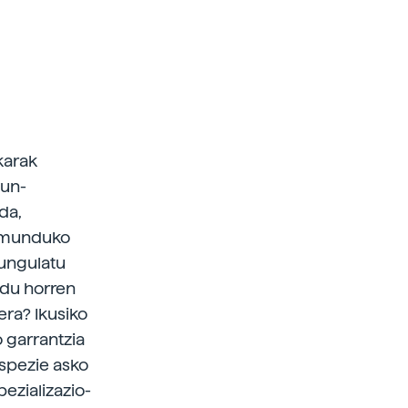
karak
tun-
da,
o munduko
 ungulatu
 du horren
era? Ikusiko
 garrantzia
spezie asko
pezializazio-