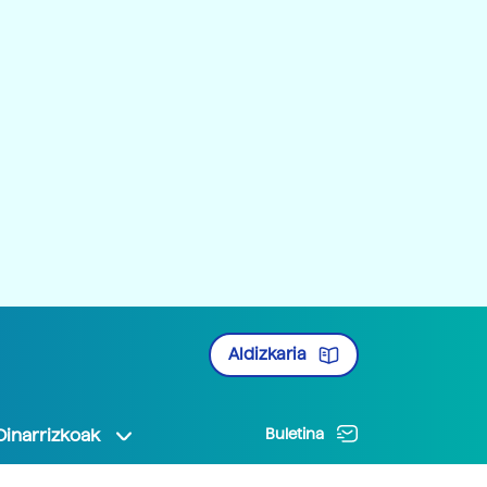
Aldizkaria
Oinarrizkoak
Buletina