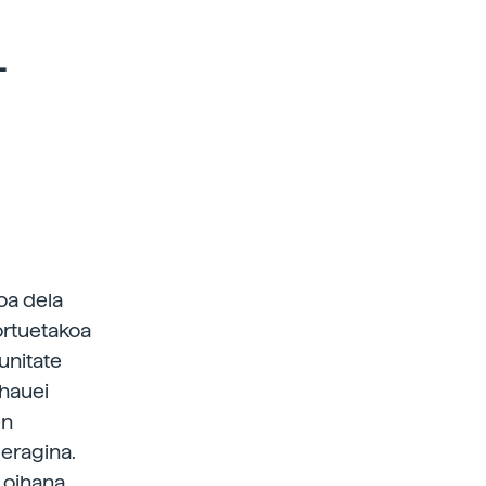
-
oa dela
ortuetakoa
unitate
 hauei
en
 eragina.
, oihana