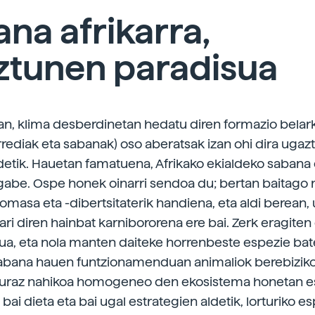
na afrikarra,
ztunen paradisua
, klima desberdinetan hedatu diren formazio belar
arrediak eta sabanak) oso aberatsak izan ohi dira ugaz
detik. Hauetan famatuena, Afrikako ekialdeko sabana 
 gabe. Ospe honek oinarri sendoa du; bertan baitag
omasa eta -dibertsitaterik handiena, eta aldi berean,
ari diren hainbat karnibororena ere bai. Zerk eragiten
ua, eta nola manten daiteke horrenbeste espezie bat
abana hauen funtzionamenduan animaliok berebiziko
txuraz nahikoa homogeneo den ekosistema honetan e
, bai dieta eta bai ugal estrategien aldetik, lorturiko es