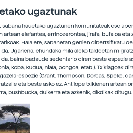
etako ugaztunak
, sabana hauetako ugaztunen komunitateak oso abera
artean elefantea, errinozerontea, jirafa, bufaloa eta 
rikoak. Hala ere, sabanetan gehien dibertsifikatu de
 da. Ugariena, ehundaka mila aleko taldeetan migra
i da, baina badaude sedentario diren beste espezie a
nia, koba, kudua, niala, pongoa, etab.). Txikiagoak dir
 gazela-espezie (Grant, Thompson, Dorcas, Speke, dam
tzaile eta beste asko ez. Antilope txikienen artean or
rra, bushbucka, duikerra eta azkenik, dikdikak ditugu.