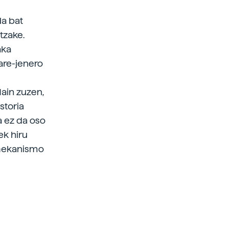
da bat
tzake.
aka
are-jenero
ain zuzen,
storia
a ez da oso
ek hiru
 mekanismo