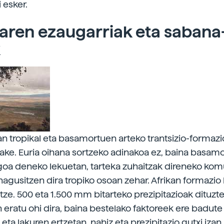
i esker.
aren ezaugarriak eta sabana
k
n tropikal eta basamortuen arteko trantsizio-formazi
ke. Euria oihana sortzeko adinakoa ez, baina basam
goa deneko lekuetan, tarteka zuhaitzak direneko kom
nagusitzen dira tropiko osoan zehar. Afrikan formazio
tze. 500 eta 1.500 mm bitarteko prezipitazioak dituzt
n eratu ohi dira, baina bestelako faktoreek ere badute
 eta lakuren ertzetan, nahiz eta prezipitazio gutxi izan