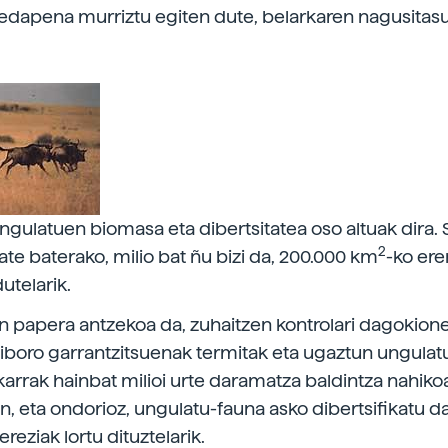
edapena murriztu egiten dute, belarkaren nagusitas
gulatuen biomasa eta dibertsitatea oso altuak dira. 
2
ate baterako, milio bat ñu bizi da, 200.000 km
-ko er
utelarik.
 papera antzekoa da, zuhaitzen kontrolari dagokione
iboro garrantzitsuenak termitak eta ugaztun ungulat
karrak hainbat milioi urte daramatza baldintza nahiko
n, eta ondorioz, ungulatu-fauna asko dibertsifikatu da
eziak lortu dituztelarik.