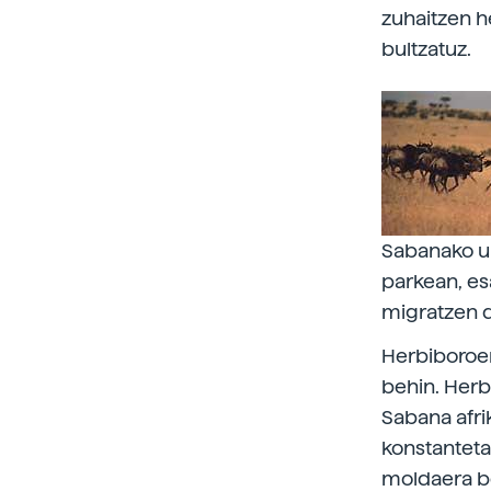
zuhaitzen h
bultzatuz.
Sabanako un
parkean, es
migratzen d
Herbiboroen
behin. Herb
Sabana afri
konstanteta
moldaera ber