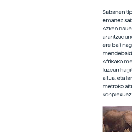
Sabanen tip
emanez saba
Azken hauek
arantzadun
ere bai) nag
mendebaldek
Afrikako me
luzean hagit
altua, eta l
metroko alt
konplexuez