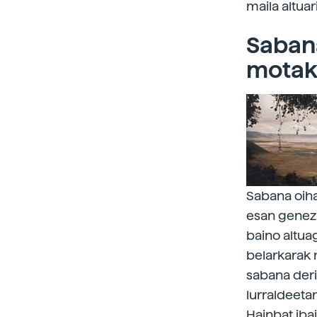
maila altuar
Saban
mota
Sabana oiha
esan geneza
baino altua
belarkarak 
sabana deri
lurraldeeta
Hainbat ibai