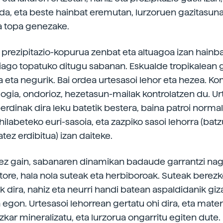
da, eta beste hainbat eremutan, lurzoruen gazitasuna
 topa genezake.
prezipitazio-kopurua zenbat eta altuagoa izan hainba
iago topatuko ditugu sabanan. Eskualde tropikalean
 eta negurik. Bai ordea urtesasoi lehor eta hezea. K
ogia, ondorioz, hezetasun-mailak kontrolatzen du. Ur
rdinak dira leku batetik bestera, baina patroi norma
ilabeteko euri-sasoia, eta zazpiko sasoi lehorra (batz
batez erdibitua) izan daiteke.
oez gain, sabanaren dinamikan badaude garrantzi na
ktore, hala nola suteak eta herbiboroak. Suteak berez
dira, nahiz eta neurri handi batean aspaldidanik giz
 egon. Urtesasoi lehorrean gertatu ohi dira, eta mater
kar mineralizatu, eta lurzorua ongarritu egiten dute.