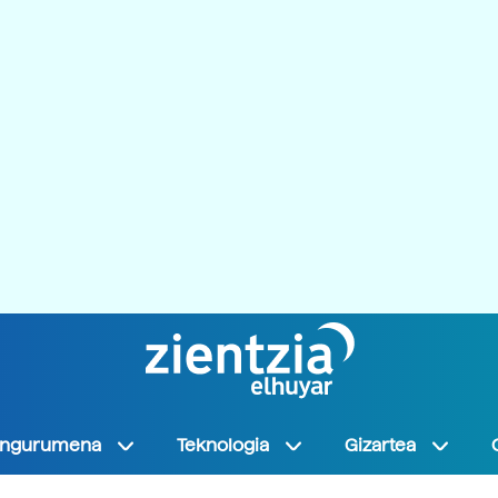
Ingurumena
Teknologia
Gizartea