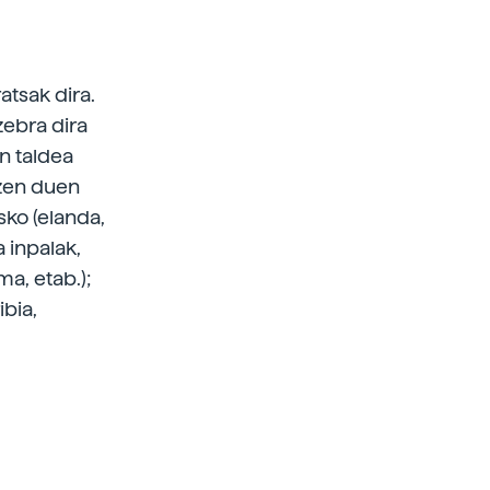
tsak dira.
zebra dira
n taldea
tzen duen
sko (elanda,
a inpalak,
a, etab.);
ibia,