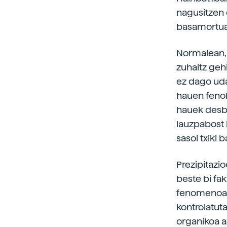
nagusitzen 
basamortua
Normalean, 
zuhaitz geh
ez dago uda
hauen fenol
hauek desbe
lauzpabost h
sasoi txiki 
Prezipitazi
beste bi fa
fenomenoak 
kontrolatuta
organikoa az