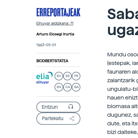
ERREPORTAJEAK
Saba
uga
Elhuyar aldizkaria: 71
Arturo Elosegi Irurtia
1993-05-01
Mundu osoan
BIODIBERTSITATEA
(estepak, l
faunaren al
EU
ES
FR
zalantzarik
EN
CA
GA
ungulatu-bi
hauen ehizt
biomasa alt
dugunez, s
Partekatu
dute, eta i
bizi daiteke