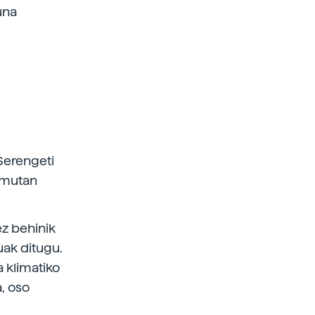
una
Serengeti
emutan
z behinik
uak ditugu.
a klimatiko
, oso