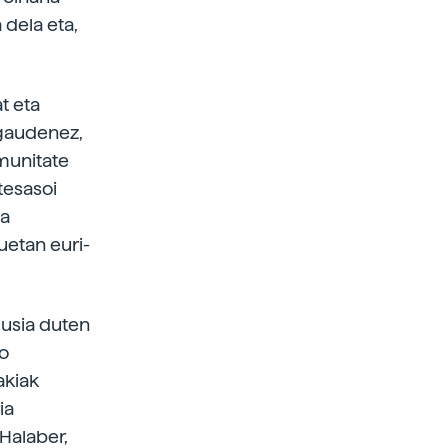
 dela eta,
t eta
 gaudenez,
omunitate
tesasoi
la
uetan euri-
gusia duten
ko
akiak
ia
 Halaber,