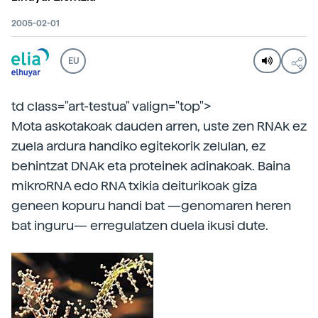
2005-02-01
EU
td class="art-testua" valign="top">
Mota askotakoak dauden arren, uste zen RNAk ez
zuela ardura handiko egitekorik zelulan, ez
behintzat DNAk eta proteinek adinakoak. Baina
mikroRNA edo RNA txikia deiturikoak giza
geneen kopuru handi bat —genomaren heren
bat inguru— erregulatzen duela ikusi dute.