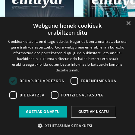
×
Webgune honek cookieak
erabiltzen ditu
Cookieak erabiltzen ditugu edukia, iragarkiak pertsonalizatzeko eta
gure trafikoa aztertzeko. Gure webgunearen erabilerari buruzko
informazioa ere partekatzen dugu gure publizitate- eta analisi-
bazkideekin, zuk eman diezun edo haiek beren zerbitzuak
erabiltzeagatik bildu duten beste informazio batzuekin konbina
dezaketenak.
BEHAR-BEHARREZKOA
ERRENDIMENDUA
BIDERATZEA
FUNTZIONALTASUNA
2026ko eka. 1a
2026ko mar. 1a
GUZTIAK ONARTU
GUZTIAK UKATU
XEHETASUNAK ERAKUTSI