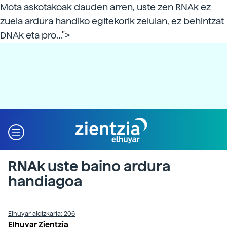
Mota askotakoak dauden arren, uste zen RNAk ez
zuela ardura handiko egitekorik zelulan, ez behintzat
DNAk eta pro…">
RNAk uste baino ardura
handiagoa
Elhuyar aldizkaria: 206
Elhuyar Zientzia