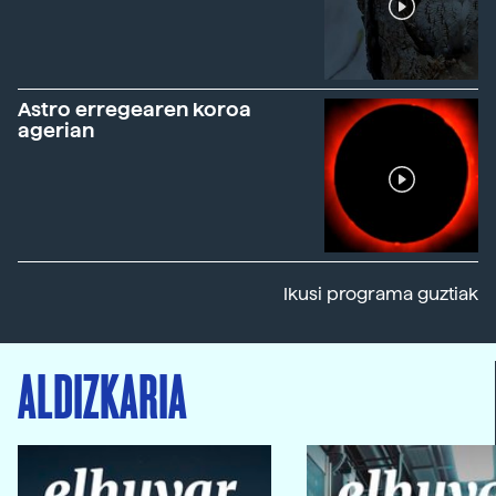
Astro erregearen koroa
agerian
Ikusi programa guztiak
ALDIZKARIA