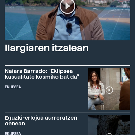
Ilargiaren itzalean
Naiara Barrado: "Eklipsea
kasualitate kosmiko bat da"
EKLIPSEA
Eguzki-erlojua aurreratzen
denean
EKLIPSEA