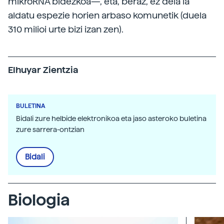
mikroRNA bidezkoa—, eta, beraz, ez dela ia
aldatu espezie horien arbaso komunetik (duela
310 milioi urte bizi izan zen).
Elhuyar Zientzia
BULETINA
Bidali zure helbide elektronikoa eta jaso asteroko buletina
zure sarrera-ontzian
Bidali
Biologia