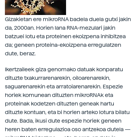
Gizakietan ere mikroRNA badela duela gutxi jakin
da, 2000an. Horien lana RNA-mezulari jakin
batzuei lotu eta proteinen ekoizpena inhibitzea
da; geneen proteina-ekoizpena erregulatzen
dute, beraz.
Ikertzaileek giza genomako datuak konparatu
dituzte txakurrarenarekin, oiloarenarekin,
saguarenarekin eta arratoiarenarekin. Espezie
horiek komunean dituzten mikroRNAk eta
proteinak kodetzen dituzten geneak hartu
dituzte kontuan, eta bi horien arteko lotura bilatu
dute. Bada, ikusi dute espezie horiek geneen
heren baten erregulazioa oso antzekoa dutela —