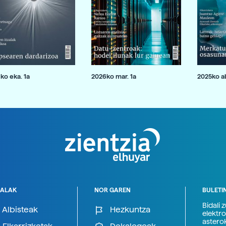
ko eka. 1a
2026ko mar. 1a
2025ko ab
ALAK
NOR GAREN
BULETI
Bidali 
Albisteak
Hezkuntza
elektro
astero