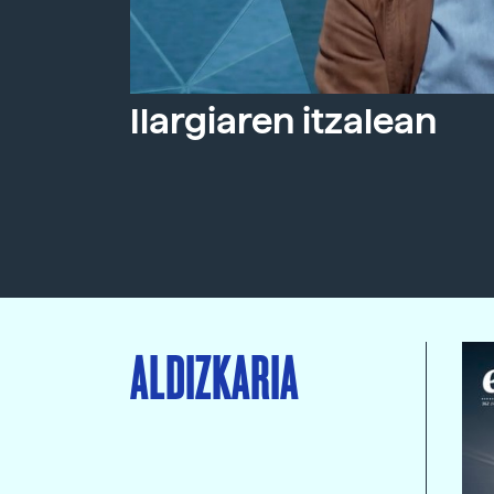
Ilargiaren itzalean
ALDIZKARIA