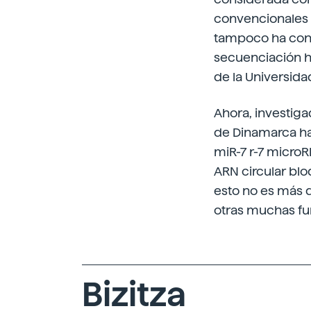
convencionales b
tampoco ha contr
secuenciación h
de la Universid
Ahora, investiga
de Dinamarca han
miR-7 r-7 micro
ARN circular blo
esto no es más q
otras muchas fu
Bizitza