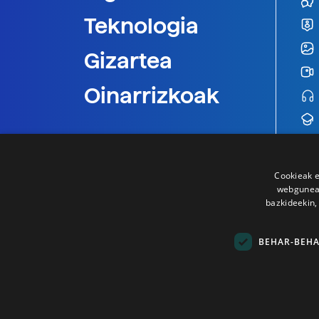
Teknologia
Gizartea
Oinarrizkoak
Cookieak e
webgunear
bazkideekin,
BEHAR-BEH