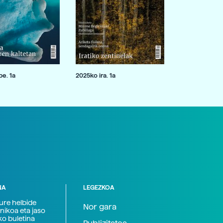
e. 1a
2025ko ira. 1a
NA
LEGEZKOA
zure helbide
Nor gara
nikoa eta jaso
ko buletina