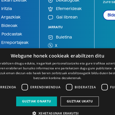
Elkarrizketak
Dekalogoak
zure s
Iritzia
Efemerideak
Bida
Argazkiak
Gai librean
Bideoak
JARRAITU
Podcastak
Buletina
Erreportajeak
X
BlueSky
Webgune honek cookieak erabiltzen ditu
Mastodon
rabiltzen ditugu edukia, iragarkiak pertsonalizatzeko eta gure trafikoa azter
en erabilerari buruzko informazioa ere partekatzen dugu gure publizitate- et
Telegram
 zuk eman diezun edo haiek beren zerbitzuak erabiltzeagatik bildu duten bes
batzuekin konbina dezaketenak.
ARREZKOA
ERRENDIMENDUA
BIDERATZEA
FU
GUZTIAK ONARTU
GUZTIAK UKATU
XEHETASUNAK ERAKUTSI