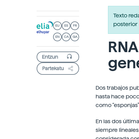
Texto red
posterior 
EU
ES
FR
EN
CA
GA
RNA 
gen
Partekatu
Dos trabajos pub
hasta hace poco 
como “esponjas
En las dos últi
siempre lineales
considerada com