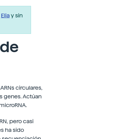
r
Elia
y sin
 de
 ARNs circulares,
os genes. Actúan
 microRNA.
RN, pero casi
es ha sido
e secuenciación