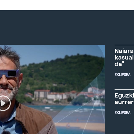
Naiara
kasual
da"
EKLIPSEA
Eguzki
aurre
EKLIPSEA