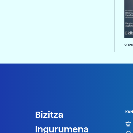
2026
Bizitza
KAN
Ingurumena