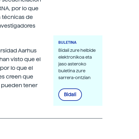
RNA, por lo que
s técnicas de
nvestigadores
BULETINA
ersidad Aarhus
Bidali zure helbide
elektronikoa eta
han visto que el
jaso asteroko
por lo que el
buletina zure
res creen que
sarrera-ontzian
es pueden tener
Bidali