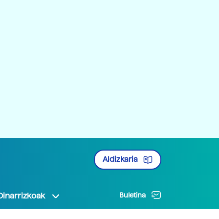
Aldizkaria
Oinarrizkoak
Buletina