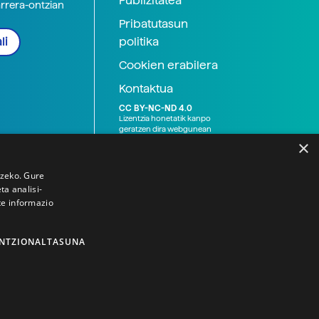
Publizitatea
arrera-ontzian
Pribatutasun
politika
li
Cookien erabilera
Kontaktua
CC BY-NC-ND 4.0
Lizentzia honetatik kanpo
geratzen dira webgunean
argitaratutako baliabide
×
grafikoak (argazki eta
ilustrazioak), baita Elhuyar ez
den bestelako erakunde eta
tzeko. Gure
norbanakoek idatzitakoak
a analisi-
ere. Kanpo-esteken bidez
te informazio
emandako edukiak esteka
horietan agertzen den
lizentziapean daude,
gehienetan copyright-a
NTZIONALTASUNA