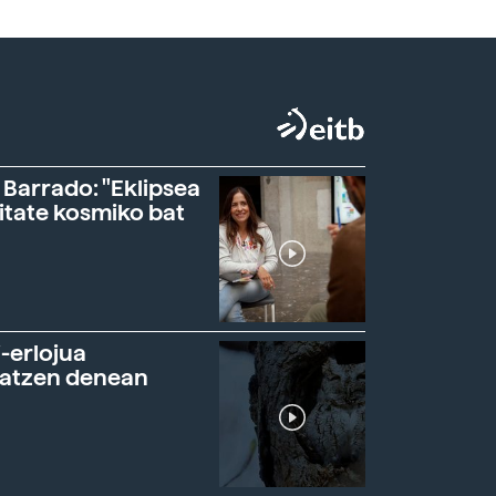
 Barrado: "Eklipsea
itate kosmiko bat
-erlojua
ratzen denean