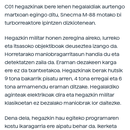
C01 hegazkinak bere lehen hegalaldiak aurtengo
martxoan egingo ditu, Snecma M-88 motako bi
turborreaktore ipintzen dizkiotenean.
Hegazkin militar honen zeregina aireko, lurreko
eta itsasoko objektiboak deuseztea izango da.
Horretarako maniobragarritasun handia du eta
detektatzen zaila da. Eraman dezakeen karga
ere ez da txantxetakoa. Hegazkinak berak hutsik
9 tona bakarrik pisatu arren, 4 tona erregai eta 6
tona armamendu eraman ditzake. Hegalaldiko
aginteak elektrikoak dira eta hegazkin militar
klasikoetan ez bezalako maniobrak lor daitezke.
Dena dela, hegazkin hau egiteko programaren
kostu ikaragarria ere aipatu behar da. Ikerketa