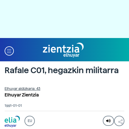
Rafale C01, hegazkin militarra
Elhuyar aldizkaria: 43
Elhuyar Zientzia
1991-01-01
EU