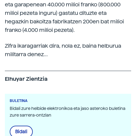
eta garapenean 40.000 milioi franko (800.000
milioi pezeta inguru) gastatu dituzte eta
hegazkin bakoitza fabrikatzen 200en bat milioi
franko (4.000 milioi pezeta).
Zifra ikaragarriak dira, nola ez, baina helburua
militarra denez…
Elhuyar Zientzia
BULETINA
Bidali zure helbide elektronikoa eta jaso asteroko buletina
zure sarrera-ontzian
Bidali