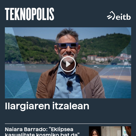
TEKNOPOLIS
Ilargiaren itzalean
Naiara Barrado: "Eklipsea
kasualitate kosmiko bat da"