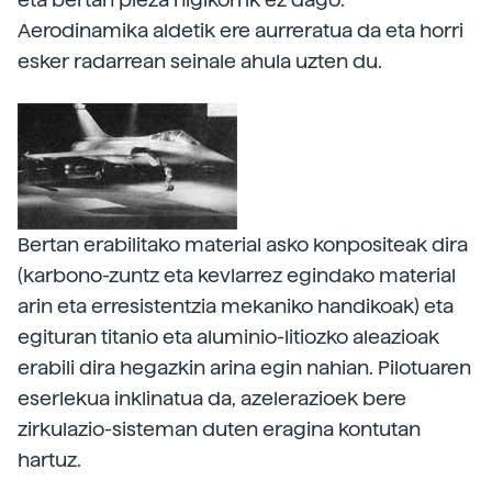
Aerodinamika aldetik ere aurreratua da eta horri
esker radarrean seinale ahula uzten du.
Bertan erabilitako material asko konpositeak dira
(karbono-zuntz eta kevlarrez egindako material
arin eta erresistentzia mekaniko handikoak) eta
egituran titanio eta aluminio-litiozko aleazioak
erabili dira hegazkin arina egin nahian. Pilotuaren
eserlekua inklinatua da, azelerazioek bere
zirkulazio-sisteman duten eragina kontutan
hartuz.