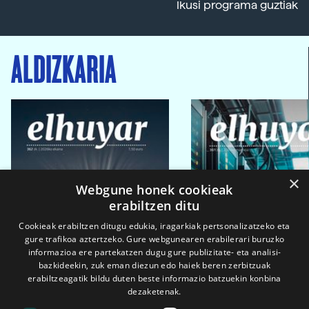
Ikusi programa guztiak
ALDIZKARIA
×
Webgune honek cookieak
erabiltzen ditu
Cookieak erabiltzen ditugu edukia, iragarkiak pertsonalizatzeko eta
gure trafikoa aztertzeko. Gure webgunearen erabilerari buruzko
informazioa ere partekatzen dugu gure publizitate- eta analisi-
bazkideekin, zuk eman diezun edo haiek beren zerbitzuak
erabiltzeagatik bildu duten beste informazio batzuekin konbina
dezaketenak.