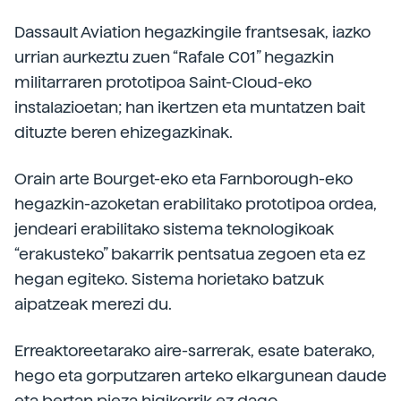
Dassault Aviation hegazkingile frantsesak, iazko
urrian aurkeztu zuen “Rafale C01” hegazkin
militarraren prototipoa Saint-Cloud-eko
instalazioetan; han ikertzen eta muntatzen bait
dituzte beren ehizegazkinak.
Orain arte Bourget-eko eta Farnborough-eko
hegazkin-azoketan erabilitako prototipoa ordea,
jendeari erabilitako sistema teknologikoak
“erakusteko” bakarrik pentsatua zegoen eta ez
hegan egiteko. Sistema horietako batzuk
aipatzeak merezi du.
Erreaktoreetarako aire-sarrerak, esate baterako,
hego eta gorputzaren arteko elkargunean daude
eta bertan pieza higikorrik ez dago.