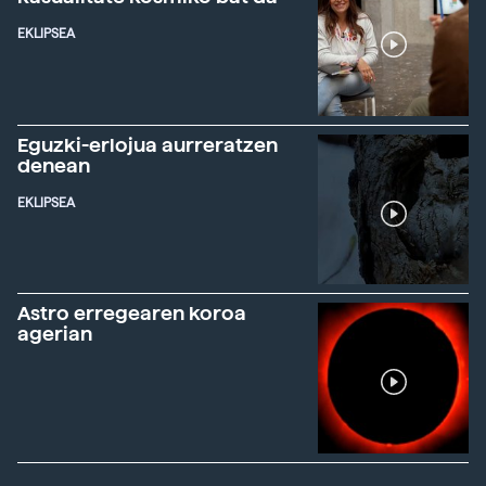
EKLIPSEA
Eguzki-erlojua aurreratzen
denean
EKLIPSEA
Astro erregearen koroa
agerian