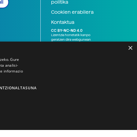
politika
li
Cookien erabilera
Kontaktua
CC BY-NC-ND 4.0
Lizentzia honetatik kanpo
geratzen dira webgunean
argitaratutako baliabide
×
grafikoak (argazki eta
ilustrazioak), baita Elhuyar ez
den bestelako erakunde eta
tzeko. Gure
norbanakoek idatzitakoak
a analisi-
ere. Kanpo-esteken bidez
te informazio
emandako edukiak esteka
horietan agertzen den
lizentziapean daude,
gehienetan copyright-a
NTZIONALTASUNA