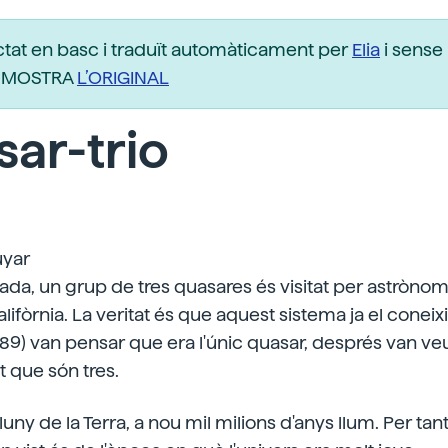
ctat en basc i traduït automàticament per
Elia
i sense 
r. MOSTRA
L’ORIGINAL
ar-trio
uyar
da, un grup de tres quasares és visitat per astrònoms 
lifòrnia. La veritat és que aquest sistema ja el coneix
989) van pensar que era l'únic quasar, després van v
t que són tres.
lluny de la Terra, a nou mil milions d'anys llum. Per tant,