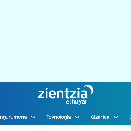
Ingurumena
Teknologia
Gizartea