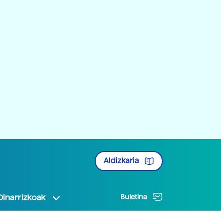
Aldizkaria
Oinarrizkoak
Buletina