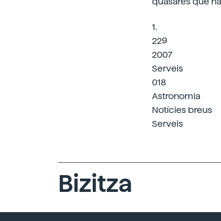
quasares que han
1.
229
2007
Serveis
018
Astronomia
Notícies breus
Serveis
Bizitza