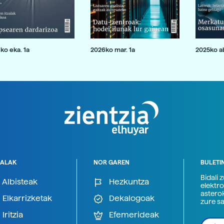
ko eka. 1a
2026ko mar. 1a
2025ko ab
ALAK
NOR GAREN
BULETI
Bidali 
Albisteak
Hezkuntza
elektro
astero
Elkarrizketak
Dekalogoak
zure s
Iritzia
Efemerideak