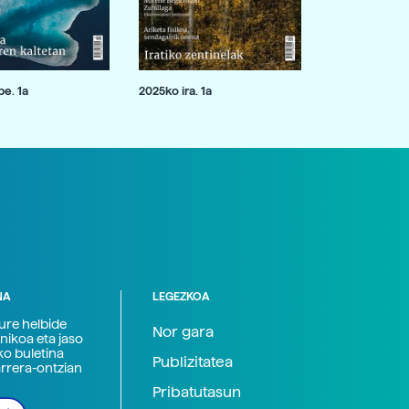
e. 1a
2025ko ira. 1a
NA
LEGEZKOA
zure helbide
Nor gara
nikoa eta jaso
ko buletina
Publizitatea
arrera-ontzian
Pribatutasun