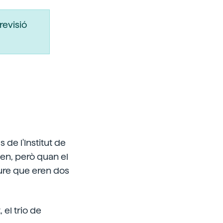
revisió
de l'Institut de
ien, però quan el
eure que eren dos
 el trio de