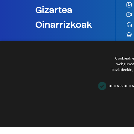
Gizartea
Oinarrizkoak
Cookieak e
webgunear
bazkideekin,
BEHAR-BEH