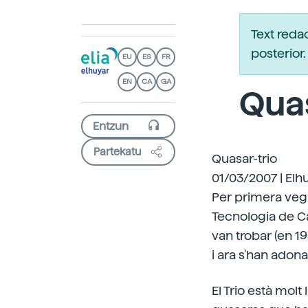
Text reda
posterio
EU
ES
FR
EN
CA
GA
Quas
Partekatu
Quasar-trio
01/03/2007 | Elh
Per primera vega
Tecnologia de Ca
van trobar (en 1
i ara s'han adona
El Trio està molt 