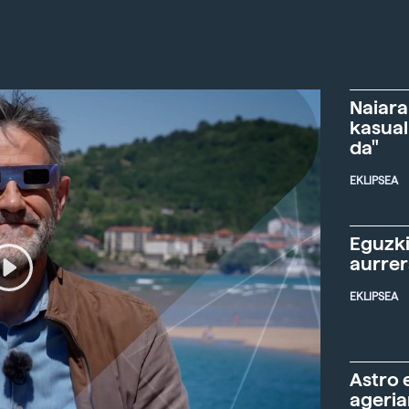
Naiara
kasual
da"
EKLIPSEA
Eguzki
aurre
EKLIPSEA
Astro 
ageria