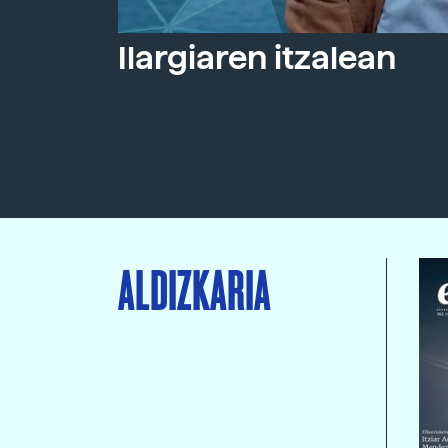
Ilargiaren itzalean
ALDIZKARIA