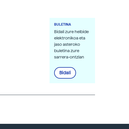
BULETINA
Bidali zure helbide
elektronikoa eta
jaso asteroko
buletina zure
sarrera-ontzian
Bidali