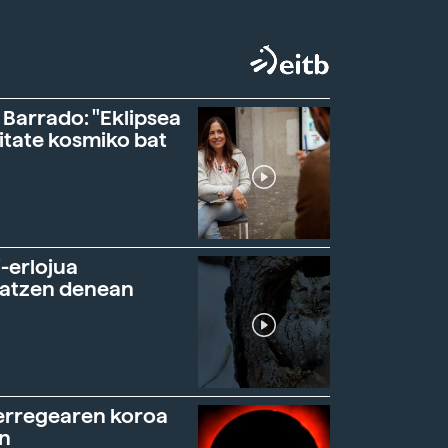
 Barrado: "Eklipsea
itate kosmiko bat
-erlojua
ratzen denean
erregearen koroa
n