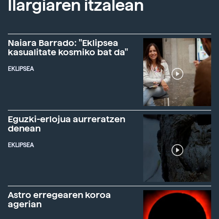
Ilargiaren itzalean
Naiara Barrado: "Eklipsea
kasualitate kosmiko bat da"
EKLIPSEA
Eguzki-erlojua aurreratzen
denean
EKLIPSEA
Astro erregearen koroa
agerian