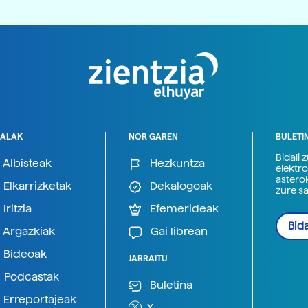
ALAK
NOR GAREN
BULETI
Bidali 
Albisteak
Hezkuntza
elektro
astero
Elkarrizketak
Dekalogoak
zure s
Iritzia
Efemerideak
Bida
Argazkiak
Gai librean
Bideoak
JARRAITU
Podcastak
Buletina
Erreportajeak
X