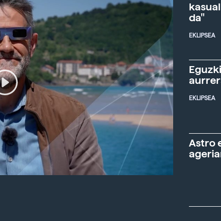
kasual
da"
EKLIPSEA
Eguzki
aurre
EKLIPSEA
Astro 
ageria