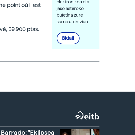
elektronikoa eta
e point où il est
jaso asteroko
buletina zure
sarrera-ontzian
evé, 59.900 ptas.
Bidali
 Barrado: "Eklipsea