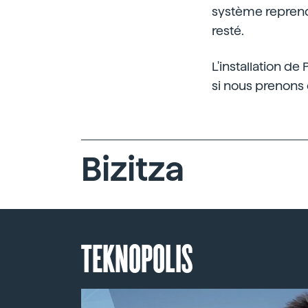
système reprendr
resté.
L'installation de
si nous prenons 
Bizitza
TEKNOPOLIS