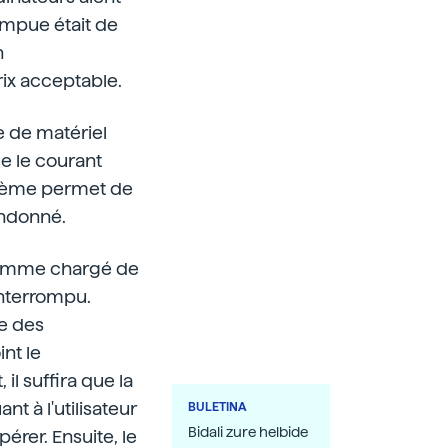
ompue était de
n
rix acceptable.
e de matériel
e le courant
ystème permet de
andonné.
ramme chargé de
interrompu.
ie des
int le
il suffira que la
t à l'utilisateur
BULETINA
Bidali zure helbide
pérer. Ensuite, le