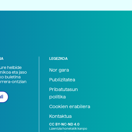
NA
LEGEZKOA
zure helbide
Nor gara
nikoa eta jaso
ko buletina
Publizitatea
arrera-ontzian
Pribatutasun
politika
li
Cookien erabilera
Kontaktua
CC BY-NC-ND 4.0
Lizentzia honetatik kanpo