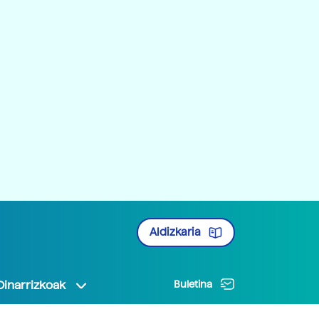
Aldizkaria
Oinarrizkoak
Buletina