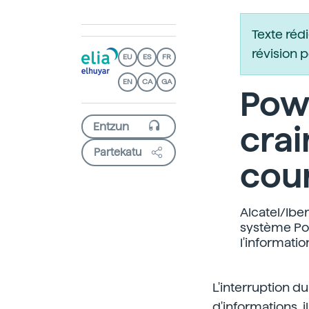
Texte réd
révision 
EU
ES
FR
EN
CA
GA
Pow
crai
Partekatu
cour
Alcatel/Ibe
système Po
l'informati
L'interruption d
d'informations, i