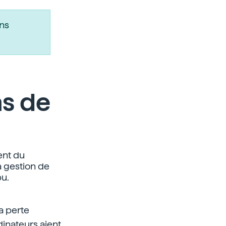
ns
ns de
ent du
 gestion de
pu.
a perte
dinateurs aient