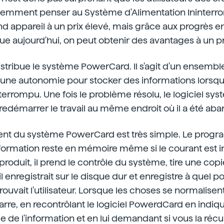
écemment penser au Système d'Alimentation Ininterr
d appareil à un prix élevé, mais grâce aux progrès e
e aujourd'hui, on peut obtenir des avantages à un p
distribue le système PowerCard. Il s'agit d'un ensembl
re une autonomie pour stocker des informations lorsqu
nterrompu. Une fois le problème résolu, le logiciel s
redémarrer le travail au même endroit où il a été ab
nt du système PowerCard est très simple. Le prog
information reste en mémoire même si le courant est 
produit, il prend le contrôle du système, tire une cop
l enregistrait sur le disque dur et enregistre à quel po
vait l'utilisateur. Lorsque les choses se normalisent, 
e, en recontrôlant le logiciel PowerdCard en indiquan
ie de l'information et en lui demandant si vous la récu