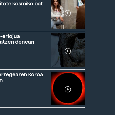
itate kosmiko bat
-erlojua
ratzen denean
erregearen koroa
n