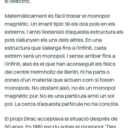
sí l'elèctric.
Matemàticament és fàcil trobar el monopol
magnètic. Un imant típic té els dos pols en els
extrems, i amb l'extensió d'aquesta estructura els
pols s'allunyen els uns dels altres. En una
estructura que s'allarga fins a l'infinit, cada
extrem serà un monopol. I sense arribar fins a
l'infinit, això és el que han aconseguit els físics
del centre Helmholtz de Berlín; hi ha parts o
zones d'un material que actuen com si fossin
monopols. No obstant això, no és un monopol
magnètic pur. No és una partícula amb un sol
pol. La cerca d'aquesta partícula no ha conclòs.
El propi Dirac acceptava la situació després de
50 anys. En 1981 escriu sobre el monopol: "Des