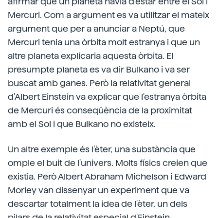
afirmar que un planeta havia d'estar entre el Sol i
Mercuri. Com a argument es va utilitzar el mateix
argument que per a anunciar a Neptú, que
Mercuri tenia una òrbita molt estranya i que un
altre planeta explicaria aquesta òrbita. El
presumpte planeta es va dir Bulkano i va ser
buscat amb ganes. Però la relativitat general
d'Albert Einstein va explicar que l'estranya òrbita
de Mercuri és conseqüència de la proximitat
amb el Sol i que Bulkano no existeix.
Un altre exemple és l'èter, una substància que
omple el buit de l'univers. Molts físics creien que
existia. Però Albert Abraham Michelson i Edward
Morley van dissenyar un experiment que va
descartar totalment la idea de l'èter, un dels
pilars de la relativitat especial d'Einstein.