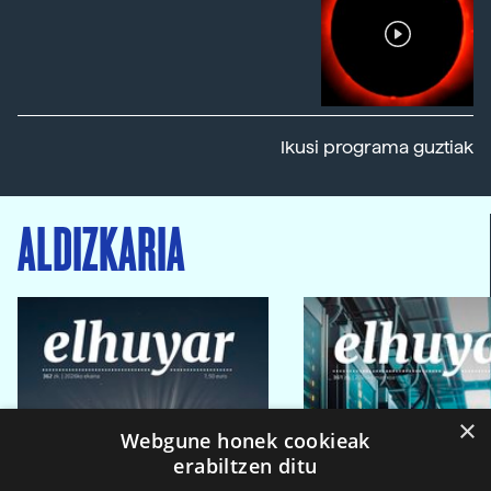
Ikusi programa guztiak
ALDIZKARIA
×
Webgune honek cookieak
erabiltzen ditu