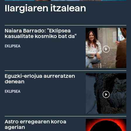
Ilargiaren itzalean
Naiara Barrado: "Eklipsea
kasualitate kosmiko bat da"
EKLIPSEA
Eguzki-erlojua aurreratzen
denean
EKLIPSEA
Astro erregearen koroa
agerian