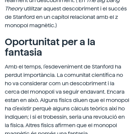
realment un descobriment. ( En
The Big bang
Theory
utilitzar aquest descobriment i el succés
de Stanford en un capítol relacionat amb el z
monopol magnètic.)
Oportunitat per a la
fantasia
Amb el temps, l'esdeveniment de Stanford ha
perdut importància. La comunitat científica no
ho va considerar com un descobriment i la
cerca del monopoli va seguir endavant. Encara
estan en això. Alguns físics diuen que el monopol
ha d'existir perquè alguns càlculs teòrics així ho
indiquen; i si el trobessin, seria una revolució en
la física. Altres físics afirmen que el monopol
magnètic és només una fantasia.