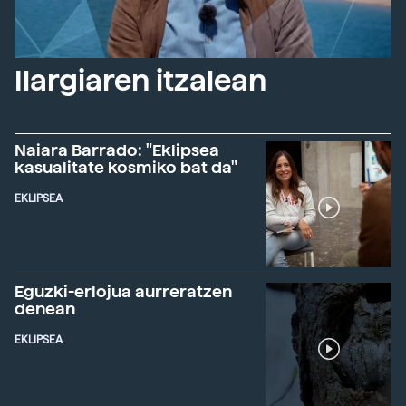
Ilargiaren itzalean
Naiara Barrado: "Eklipsea
kasualitate kosmiko bat da"
EKLIPSEA
Eguzki-erlojua aurreratzen
denean
EKLIPSEA