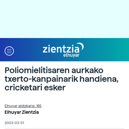
Poliomielitisaren aurkako
txerto-kanpainarik handiena,
cricketari esker
Elhuyar aldizkaria: 185
Elhuyar Zientzia
2003-03-01