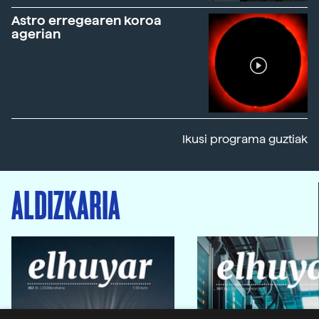
Astro erregearen koroa
agerian
Ikusi programa guztiak
ALDIZKARIA