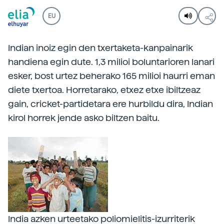
EU
Indian inoiz egin den txertaketa-kanpainarik
handiena egin dute. 1,3 milioi boluntarioren lanari
esker, bost urtez beherako 165 milioi haurri eman
diete txertoa. Horretarako, etxez etxe ibiltzeaz
gain, cricket-partidetara ere hurbildu dira, Indian
kirol horrek jende asko biltzen baitu.
India azken urteetako poliomielitis-izurriterik