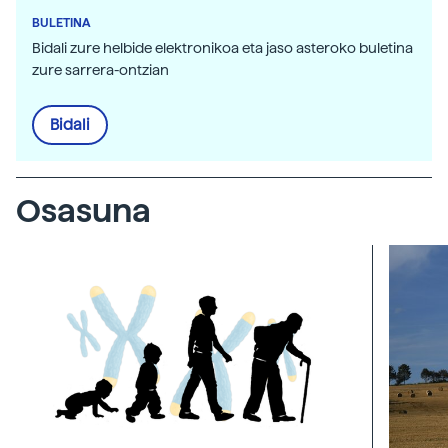
BULETINA
Bidali zure helbide elektronikoa eta jaso asteroko buletina
zure sarrera-ontzian
Bidali
Osasuna