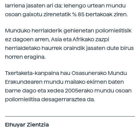
larriena jasaten ari da; lehengo urtean mundu
osoan gaixotu zirenetatik % 85 bertakoak ziren.
Munduko herrialderik gehienetan poliomielitisik
ez dagoen arren, Asia eta Afrikako zazpi
herrialdetako haurrek oraindik jasaten dute birus
horren eragina.
Txertaketa-kanpaina hau Osasunerako Mundu
Erakundearen mundu mailako ekimen baten
barne dago eta xedea 2005erako mundu osoan
poliomielitisa desagerraraztea da.
Elhuyar Zientzia