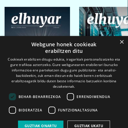
×
Webgune honek cookieak
erabiltzen ditu
Cookieak erabiltzen ditugu edukia, iragarkiak pertsonalizatzeko eta
gure trafikoa aztertzeko. Gure webgunearen erabilerari buruzko
informazioa ere partekatzen dugu gure publizitate- eta analisi-
bazkideekin, zuk eman diezun edo haiek beren zerbitzuak
erabiltzeagatik bildu duten beste informazio batzuekin konbina
dezaketenak.
BEHAR-BEHARREZKOA
ERRENDIMENDUA
BIDERATZEA
FUNTZIONALTASUNA
2026ko eka. 1a
2026ko mar. 1a
GUZTIAK ONARTU
GUZTIAK UKATU