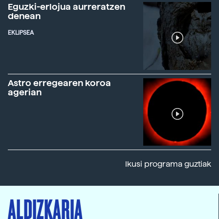
Eguzki-erlojua aurreratzen
denean
EKLIPSEA
Astro erregearen koroa
agerian
Ikusi programa guztiak
ALDIZKARIA