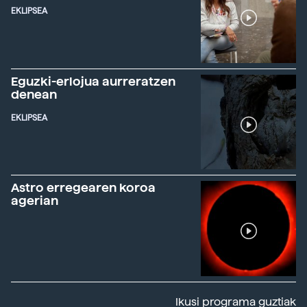
EKLIPSEA
Eguzki-erlojua aurreratzen
denean
EKLIPSEA
Astro erregearen koroa
agerian
Ikusi programa guztiak