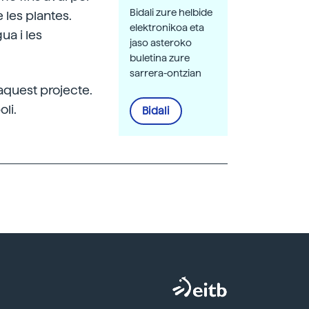
Bidali zure helbide
e les plantes.
elektronikoa eta
ua i les
jaso asteroko
buletina zure
sarrera-ontzian
 aquest projecte.
li.
Bidali