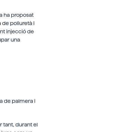
ba ha proposat
 de poliuretà i
nt injecció de
cupar una
ma de palmera i
 tant, durant el