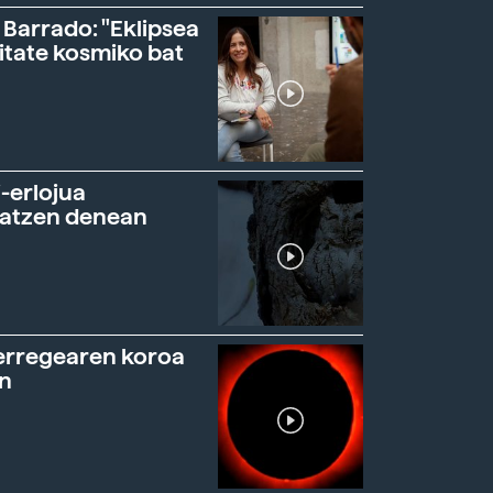
 Barrado: "Eklipsea
itate kosmiko bat
-erlojua
ratzen denean
erregearen koroa
n