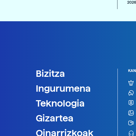
2026
Bizitza
KAN
Ingurumena
Teknologia
Gizartea
Oinarrizkoak