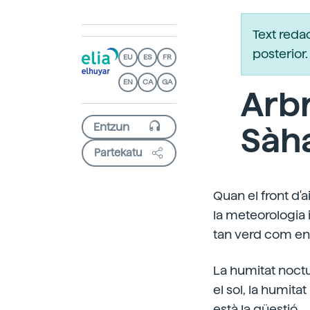
Text reda
posterio
EU
ES
FR
EN
CA
GA
Arbr
Sàh
Partekatu
Quan el front d'a
la meteorologia i
tan verd com en
La humitat noct
el sol, la humit
està la qüestió.