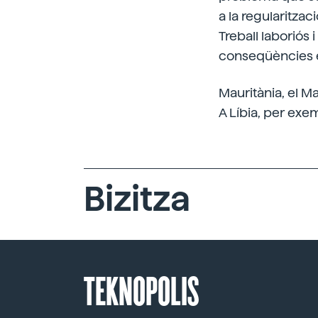
a la regularitzac
Treball laboriós 
conseqüències e
Mauritània, el Ma
A Líbia, per exem
Bizitza
TEKNOPOLIS