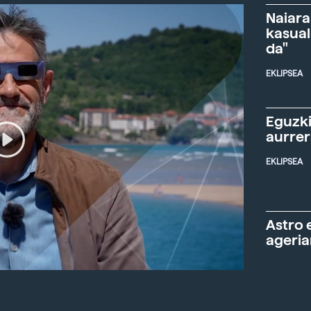
Naiara
kasual
da"
EKLIPSEA
Eguzki
aurre
EKLIPSEA
Astro 
ageria