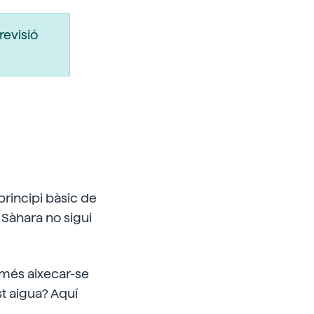
revisió
 principi bàsic de
l Sàhara no sigui
 més aixecar-se
t aigua? Aquí