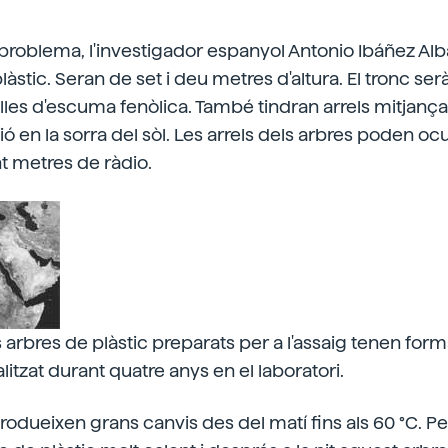
l problema, l'investigador espanyol Antonio Ibáñez Al
plàstic. Seran de set i deu metres d'altura. El tronc serà
ulles d'escuma fenòlica. També tindran arrels mitjança
ió en la sorra del sòl. Les arrels dels arbres poden o
nt metres de ràdio.
arbres de plàstic preparats per a l'assaig tenen for
litzat durant quatre anys en el laboratori.
rodueixen grans canvis des del matí fins als 60 °C. Per