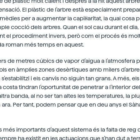
rbre de plàstic molt calent i després a la nit aquest arb
sació. El plàstic de l'arbre està especialment prepa
èdies per a augmentar la capil·laritat, la qual cosa 
ple cocció dels arbres. Quan el sol cau durant el dia,
nt el procediment invers, però com el procés és molt
da roman més temps en aquest.
ers de metres cúbics de vapor d'aigua a l'atmosfera 
vols en àmplies zones desèrtiques amb milers d'arbres
 s'estabilitzi i els canvis no siguin tan grans. A més, el
costa tindran l'oportunitat de penetrar a l'interior de
altra banda, al no ser tan altes les temperatures, la plu
ara. Per tant, podem pensar que en deu anys el Sàha
 més importants d'aquest sistema és la falta de reg de
pre ha existit en les actuacions que s'han dut a ter