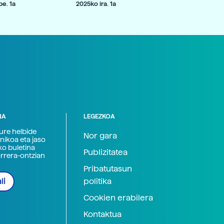
e. 1a
2025ko ira. 1a
NA
LEGEZKOA
zure helbide
Nor gara
nikoa eta jaso
ko buletina
Publizitatea
arrera-ontzian
Pribatutasun
politika
li
Cookien erabilera
Kontaktua