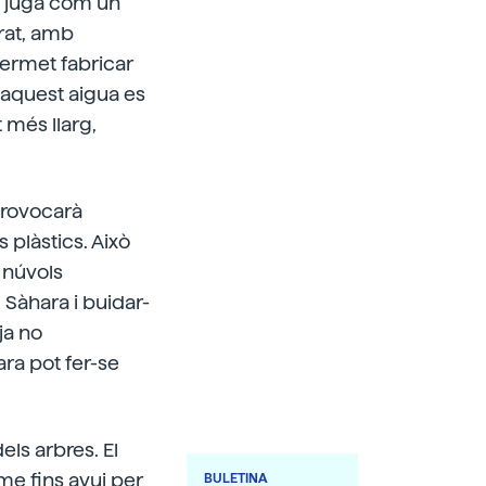
re juga com un
rat, amb
permet fabricar
 aquest aigua es
 més llarg,
provocarà
 plàstics. Això
s núvols
l Sàhara i buidar-
ja no
ra pot fer-se
ls arbres. El
me fins avui per
BULETINA