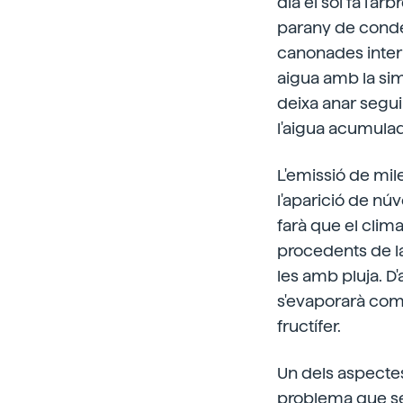
dia el sol fa l'a
parany de conden
canonades interm
aigua amb la sim
deixa anar segui
l'aigua acumula
L'emissió de mil
l'aparició de nú
farà que el clima
procedents de la 
les amb pluja. D'
s'evaporarà com 
fructífer.
Un dels aspectes
problema que sem