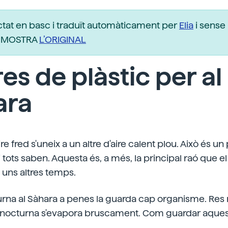
ctat en basc i traduït automàticament per
Elia
i sense 
r. MOSTRA
L’ORIGINAL
es de plàstic per al
ara
ire fred s'uneix a un altre d'aire calent plou. Això és un
 tots saben. Aquesta és, a més, la principal raó que e
 uns altres temps.
urna al Sàhara a penes la guarda cap organisme. Res
at nocturna s'evapora bruscament. Com guardar aques