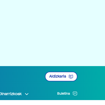
Aldizkaria
Oinarrizkoak
Buletina