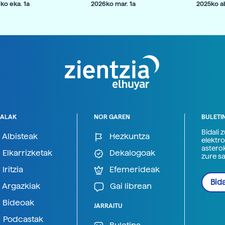
ko eka. 1a
2026ko mar. 1a
2025ko ab
ALAK
NOR GAREN
BULETI
Bidali 
Albisteak
Hezkuntza
elektro
astero
Elkarrizketak
Dekalogoak
zure s
Iritzia
Efemerideak
Bida
Argazkiak
Gai librean
Bideoak
JARRAITU
Podcastak