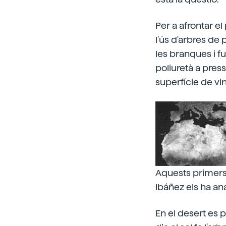
Per a afrontar e
l'ús d'arbres de 
les branques i f
poliuretà a press
superfície de vi
Aquests primers 
Ibáñez els ha ana
En el desert es p