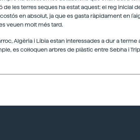
ió de les terres seques ha estat aquest: el reg inicial d
i costós en absolut, ja que es gasta ràpidament en l'aig
s veuen molt més tard.
rroc, Algèria i Líbia estan interessades a dur a terme
ple, es col·loquen arbres de plàstic entre Sebha i Tripo