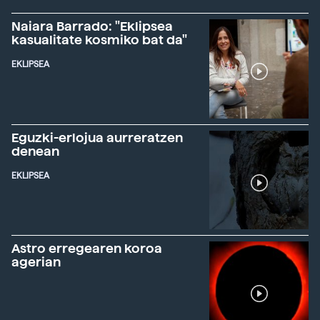
Naiara Barrado: "Eklipsea
kasualitate kosmiko bat da"
EKLIPSEA
Eguzki-erlojua aurreratzen
denean
EKLIPSEA
Astro erregearen koroa
agerian