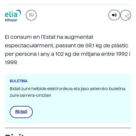
EU
El consum en l'Estat ha augmentat
espectacularment, passant de 59,1 kg de plàstic
per persona i any a 102 kg de mitjana entre 1992 i
1999.
BULETINA
Bidali zure helbide elektronikoa eta jaso asteroko buletina
zure sarrera-ontzian
Bidali