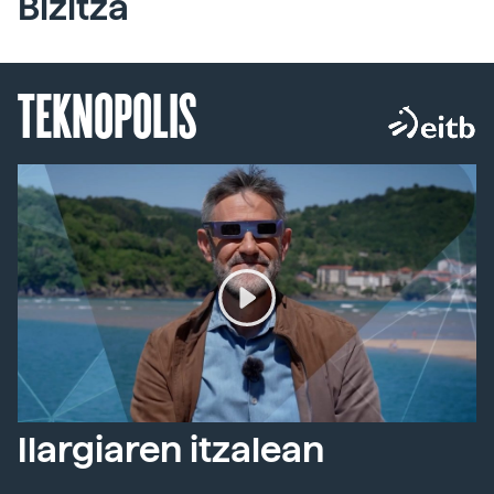
Bizitza
TEKNOPOLIS
Ilargiaren itzalean