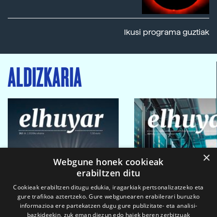
Ikusi programa guztiak
ALDIZKARIA
×
Webgune honek cookieak
erabiltzen ditu
Cookieak erabiltzen ditugu edukia, iragarkiak pertsonalizatzeko eta
gure trafikoa aztertzeko. Gure webgunearen erabilerari buruzko
informazioa ere partekatzen dugu gure publizitate- eta analisi-
bazkideekin, zuk eman diezun edo haiek beren zerbitzuak