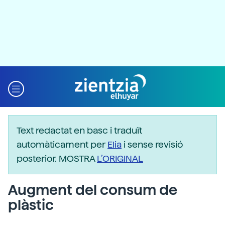
Text redactat en basc i traduït
automàticament per
Elia
i sense revisió
posterior. MOSTRA
L’ORIGINAL
Augment del consum de
plàstic