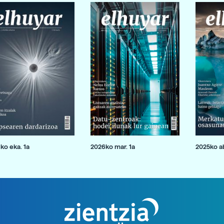
ko eka. 1a
2026ko mar. 1a
2025ko ab