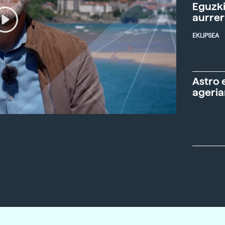
Eguzki
aurre
EKLIPSEA
Astro 
ageria