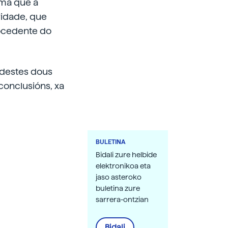
rma que a
idade, que
rocedente do
a destes dous
conclusións, xa
BULETINA
Bidali zure helbide
elektronikoa eta
jaso asteroko
buletina zure
sarrera-ontzian
Bidali