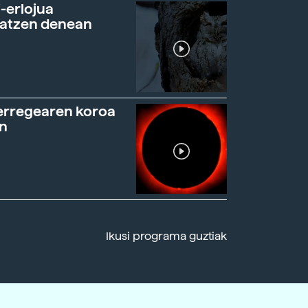
-erlojua
ratzen denean
erregearen koroa
n
Ikusi programa guztiak