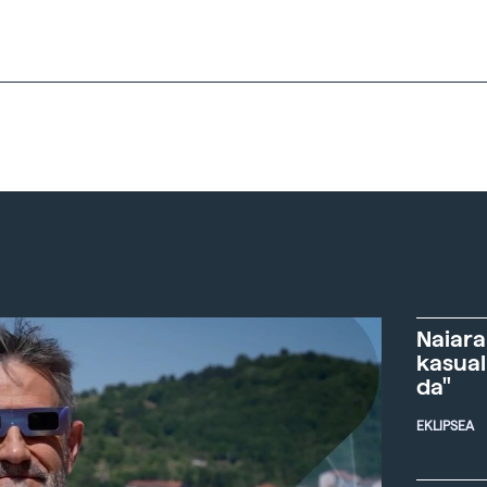
Naiara
kasual
da"
EKLIPSEA