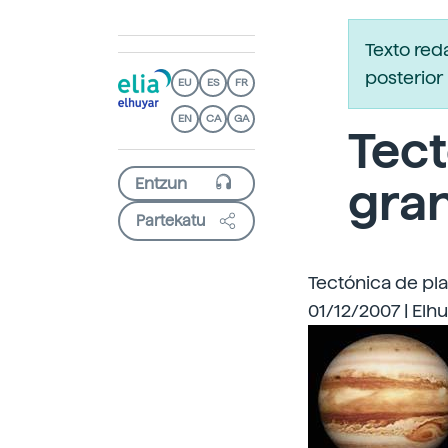
Texto re
posterior 
EU
ES
FR
EN
CA
GA
Tect
gra
Partekatu
Tectónica de pl
01/12/2007 | Elh