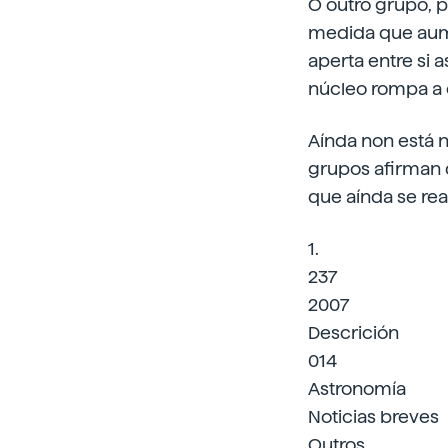
O outro grupo, 
medida que aume
aperta entre si 
núcleo rompa a 
Aínda non está n
grupos afirman 
que aínda se re
1.
237
2007
Descrición
014
Astronomía
Noticias breves
Outros