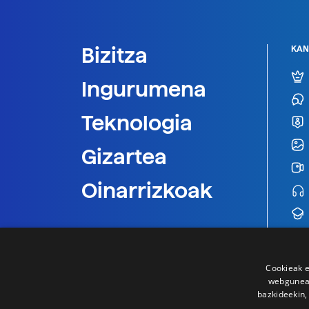
Bizitza
KAN
Ingurumena
Teknologia
Gizartea
Oinarrizkoak
Cookieak e
webgunear
bazkideekin,