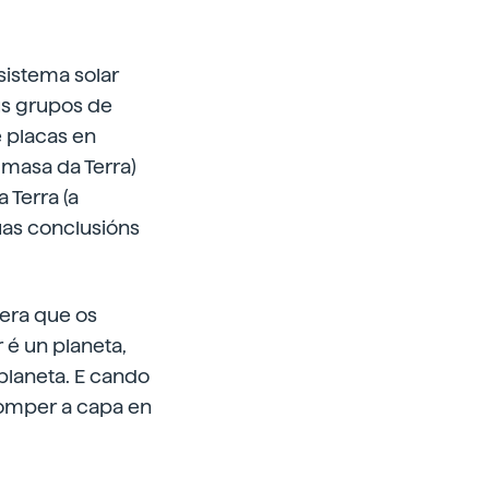
sistema solar
us grupos de
e placas en
 masa da Terra)
 Terra (a
súas conclusións
era que os
 é un planeta,
planeta. E cando
 romper a capa en