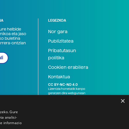
NA
LEGEZKOA
zure helbide
Nor gara
nikoa eta jaso
ko buletina
Publizitatea
arrera-ontzian
Pribatutasun
politika
li
Cookien erabilera
Kontaktua
CC BY-NC-ND 4.0
Lizentzia honetatik kanpo
geratzen dira webgunean
argitaratutako baliabide
×
grafikoak (argazki eta
ilustrazioak), baita Elhuyar ez
den bestelako erakunde eta
tzeko. Gure
norbanakoek idatzitakoak
a analisi-
ere. Kanpo-esteken bidez
te informazio
emandako edukiak esteka
horietan agertzen den