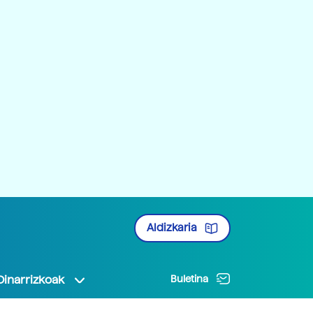
Aldizkaria
Oinarrizkoak
Buletina