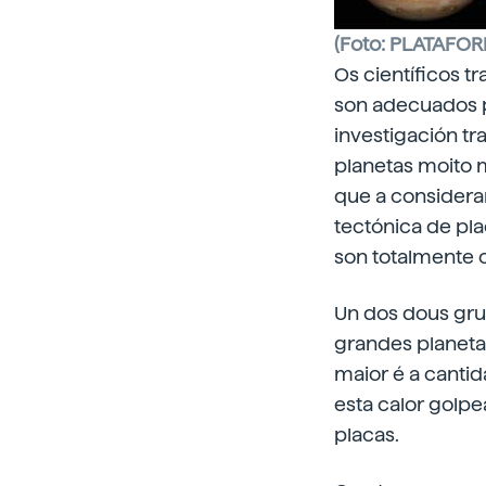
(Foto: PLATAFO
Os científicos t
son adecuados p
investigación tr
planetas moito m
que a considera
tectónica de pla
son totalmente 
Un dos dous gru
grandes planetas
maior é a cantid
esta calor golpe
placas.