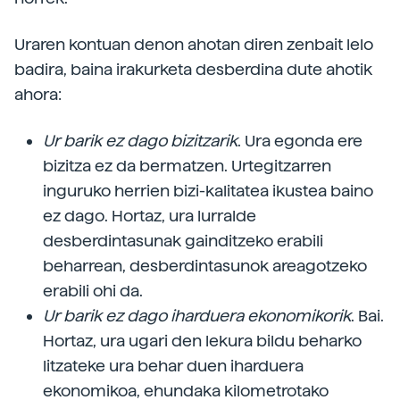
Uraren kontuan denon ahotan diren zenbait lelo
badira, baina irakurketa desberdina dute ahotik
ahora:
Ur barik ez dago bizitzarik
. Ura egonda ere
bizitza ez da bermatzen. Urtegitzarren
inguruko herrien bizi-kalitatea ikustea baino
ez dago. Hortaz, ura lurralde
desberdintasunak gainditzeko erabili
beharrean, desberdintasunok areagotzeko
erabili ohi da.
Ur barik ez dago iharduera ekonomikorik
. Bai.
Hortaz, ura ugari den lekura bildu beharko
litzateke ura behar duen iharduera
ekonomikoa, ehundaka kilometrotako