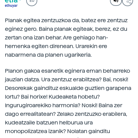
EU
Planak egitea zentzuzkoa da, batez ere zentzuz
eginez gero. Baina planak egiteak, berez, ez du
zertan ona izan behar. Are gehiago han-
hemenka egiten direnean. Urarekin ere
nabarmena da planen ugarikeria.
Planon gakoa esanetik eginera eman beharreko
jauzian datza. Ura zentzuz erabiltzea? Bai, noski!
Desorekak gaindituz eskualde guztien garapena
lortu? Bai horixe! Kudeaketa hobetu?
Ingurugiroarekiko harmonia? Noski! Baina zer
dago errealitatean? Zelako zentzuzko erabilera,
kudeatzaile batzuen helburua ura
monopolizatzea izanik? Nolatan gainditu