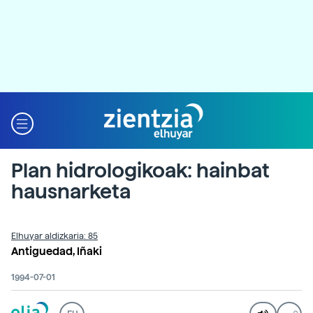
Plan hidrologikoak: hainbat
hausnarketa
Elhuyar aldizkaria: 85
Antiguedad, Iñaki
1994-07-01