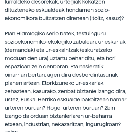
lurraldeko desorekak, urtegiak kokatzen
dituzteneko eskualdeak hondamen sozio-
ekonomikora bultzatzen direnean (Itoitz, kasuz)?
Plan Hidrologiko serio batek, testuinguru
sozioekonomiko-ekologiko zabalean, ur eskariak
(demandak) eta ur-eskaintzak (eskuratzeko
moduan den ura) uztartu behar ditu, eta hori
espazioan zein denboran. Eta hasieratik,
oinarrian bertan, ageri dira desberdintasunak
planen artean. Etorkizuneko ur-eskariak
zehaztean, kasurako, zenbat biztanle izango dira,
ustez, Euskal Herriko eskualde bakoitzean hamar
urteren buruan? Hogei urteren buruan? Zein
izango da orduan biztanleriaren ur-beharra
etxean, industrian, nekazaritzan, ingurugiroan?