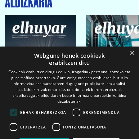
ALDIZKARIA
×
Webgune honek cookieak
erabiltzen ditu
Cookieak erabiltzen ditugu edukia, iragarkiak pertsonalizatzeko eta
gure trafikoa aztertzeko. Gure webgunearen erabilerari buruzko
informazioa ere partekatzen dugu gure publizitate- eta analisi-
bazkideekin, zuk eman diezun edo haiek beren zerbitzuak
erabiltzeagatik bildu duten beste informazio batzuekin konbina
dezaketenak.
BEHAR-BEHARREZKOA
ERRENDIMENDUA
BIDERATZEA
FUNTZIONALTASUNA
2026ko eka. 1a
2026ko mar. 1a