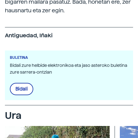
bigarren mailara pasatuz. Bada, honetan ere, zer
hausnartu eta zer egin.
Antiguedad, Iñaki
BULETINA
Bidali zure helbide elektronikoa eta jaso asteroko buletina
zure sarrera-ontzian
Bidali
Ura