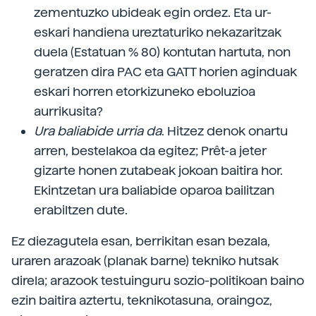
zementuzko ubideak egin ordez. Eta ur-
eskari handiena ureztaturiko nekazaritzak
duela (Estatuan % 80) kontutan hartuta, non
geratzen dira PAC eta GATT horien aginduak
eskari horren etorkizuneko eboluzioa
aurrikusita?
Ura baliabide urria da
. Hitzez denok onartu
arren, bestelakoa da egitez; Prêt-a jeter
gizarte honen zutabeak jokoan baitira hor.
Ekintzetan ura baliabide oparoa bailitzan
erabiltzen dute.
Ez diezagutela esan, berrikitan esan bezala,
uraren arazoak (planak barne) tekniko hutsak
direla; arazook testuinguru sozio-politikoan baino
ezin baitira aztertu, teknikotasuna, oraingoz,