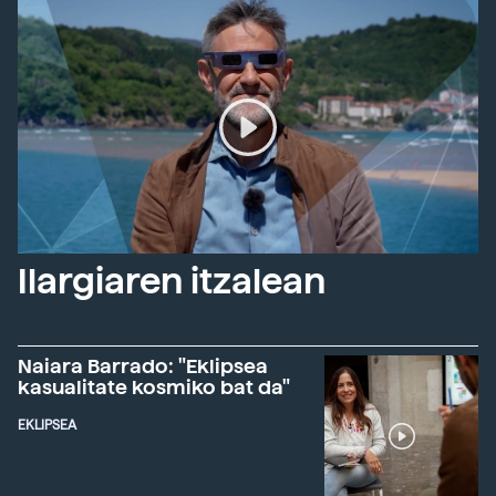
Ilargiaren itzalean
Naiara Barrado: "Eklipsea
kasualitate kosmiko bat da"
EKLIPSEA