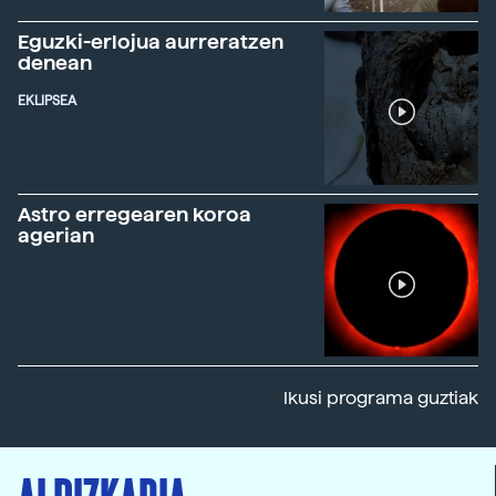
Eguzki-erlojua aurreratzen
denean
EKLIPSEA
Astro erregearen koroa
agerian
Ikusi programa guztiak