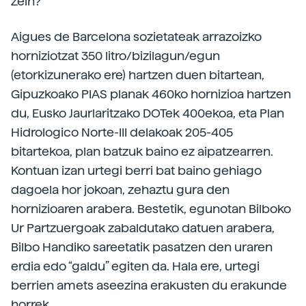
Zein?
Aigues de Barcelona sozietateak arrazoizko
horniziotzat 350 litro/bizilagun/egun
(etorkizunerako ere) hartzen duen bitartean,
Gipuzkoako PIAS planak 460ko hornizioa hartzen
du, Eusko Jaurlaritzako DOTek 400ekoa, eta Plan
Hidrologico Norte-III delakoak 205-405
bitartekoa, plan batzuk baino ez aipatzearren.
Kontuan izan urtegi berri bat baino gehiago
dagoela hor jokoan, zehaztu gura den
hornizioaren arabera. Bestetik, egunotan Bilboko
Ur Partzuergoak zabaldutako datuen arabera,
Bilbo Handiko sareetatik pasatzen den uraren
erdia edo “galdu” egiten da. Hala ere, urtegi
berrien amets aseezina erakusten du erakunde
horrek.