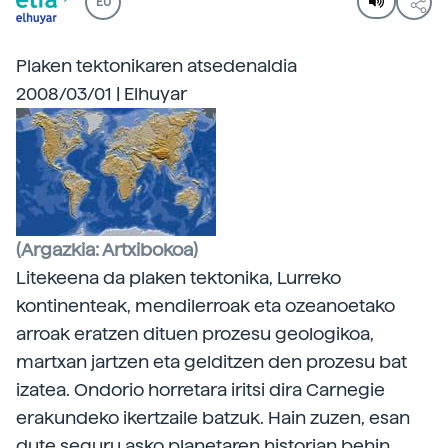
EU
Plaken tektonikaren atsedenaldia
2008/03/01 | Elhuyar
(Argazkia: Artxibokoa)
Litekeena da plaken tektonika,
Lurreko
kontinenteak, mendilerroak eta ozeanoetako
arroak eratzen dituen prozesu geologikoa,
martxan jartzen eta gelditzen den prozesu bat
izatea. Ondorio horretara iritsi dira Carnegie
erakundeko ikertzaile batzuk. Hain zuzen, esan
dute seguru asko planetaren historian behin