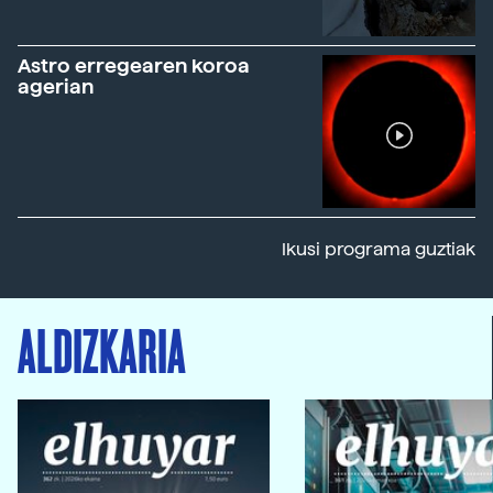
Astro erregearen koroa
agerian
Ikusi programa guztiak
ALDIZKARIA