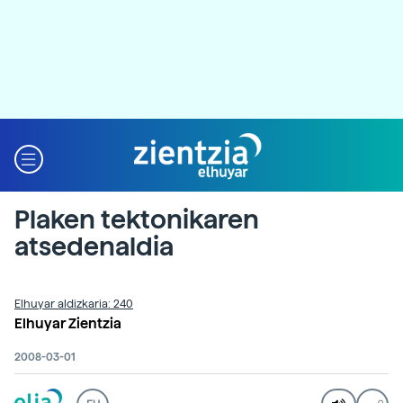
Plaken tektonikaren
atsedenaldia
Elhuyar aldizkaria: 240
Elhuyar Zientzia
2008-03-01