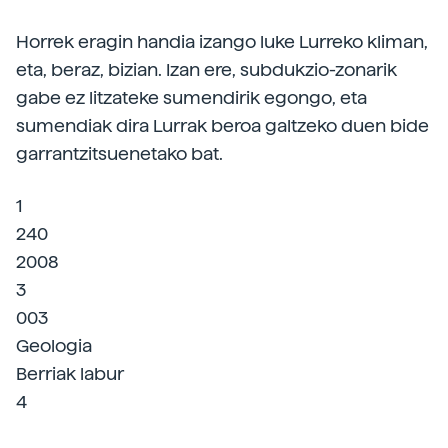
Horrek eragin handia izango luke Lurreko kliman,
eta, beraz, bizian. Izan ere, subdukzio-zonarik
gabe ez litzateke sumendirik egongo, eta
sumendiak dira Lurrak beroa galtzeko duen bide
garrantzitsuenetako bat.
1
240
2008
3
003
Geologia
Berriak labur
4