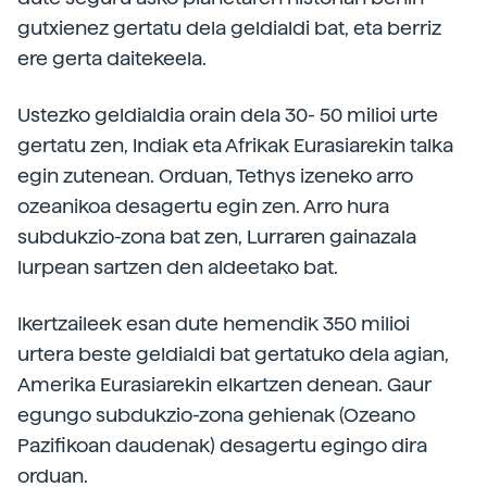
gutxienez gertatu dela geldialdi bat, eta berriz
ere gerta daitekeela.
Ustezko geldialdia orain dela 30- 50 milioi urte
gertatu zen, Indiak eta Afrikak Eurasiarekin talka
egin zutenean. Orduan, Tethys izeneko arro
ozeanikoa desagertu egin zen. Arro hura
subdukzio-zona bat zen, Lurraren gainazala
lurpean sartzen den aldeetako bat.
Ikertzaileek esan dute hemendik 350 milioi
urtera beste geldialdi bat gertatuko dela agian,
Amerika Eurasiarekin elkartzen denean. Gaur
egungo subdukzio-zona gehienak (Ozeano
Pazifikoan daudenak) desagertu egingo dira
orduan.