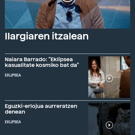
Ilargiaren itzalean
Naiara Barrado: "Eklipsea
kasualitate kosmiko bat da"
EKLIPSEA
Eguzki-erlojua aurreratzen
denean
EKLIPSEA