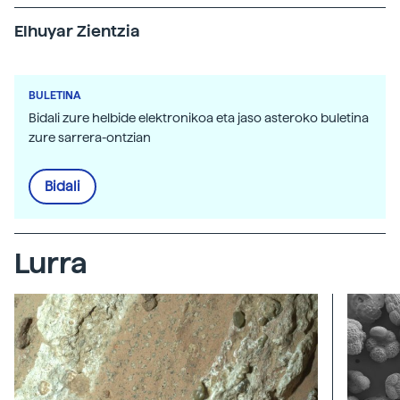
Elhuyar Zientzia
BULETINA
Bidali zure helbide elektronikoa eta jaso asteroko buletina
zure sarrera-ontzian
Bidali
Lurra