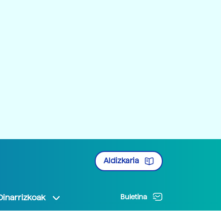
Aldizkaria
Oinarrizkoak
Buletina