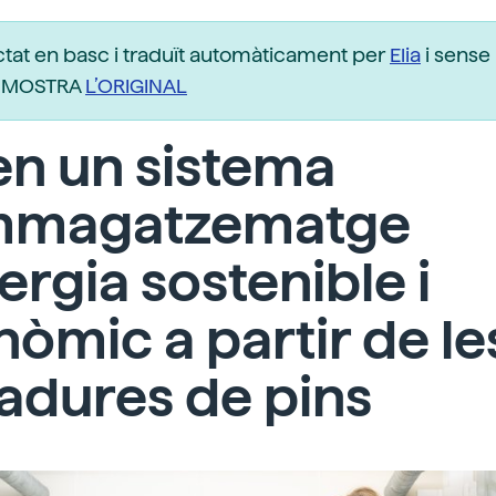
ctat en basc i traduït automàticament per
Elia
i sense 
r. MOSTRA
L’ORIGINAL
en un sistema
mmagatzematge
ergia sostenible i
òmic a partir de le
adures de pins