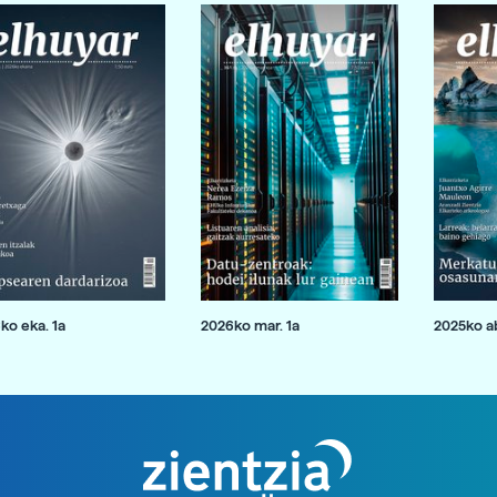
ko eka. 1a
2026ko mar. 1a
2025ko ab