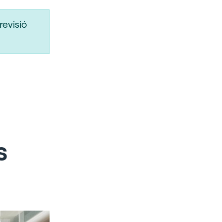
revisió
s