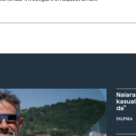
Naiara
kasual
da"
EKLIPSEA