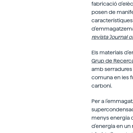
fabricació d'elè
posen de manifes
característique
d'emmagatzematg
revista 'Journal o
Els materials d
Grup de Recerca d
amb serradures d
comuna en les fus
carboni.
Per a l'emmagatze
supercondensad
menys energia q
d'energia en un