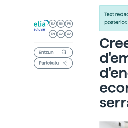
Text reda
posterio
EU
ES
FR
EN
CA
GA
Cre
d'e
Partekatu
d'en
econ
serr