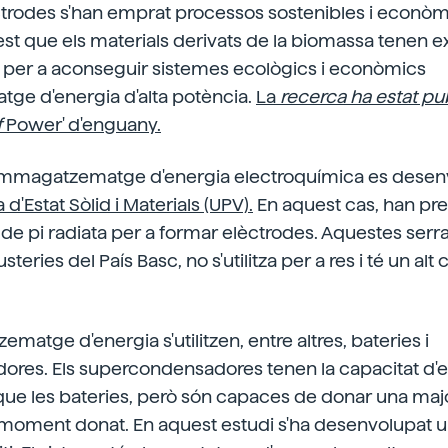
ctrodes s'han emprat processos sostenibles i econòmic
t que els materials derivats de la biomassa tenen ex
s per a aconseguir sistemes ecològics i econòmics
e d'energia d'alta potència.
La
recerca ha estat pu
f
Power' d'enguany.
'emmagatzematge d'energia electroquímica es dese
'Estat Sòlid i Materials (UPV).
En aquest cas, han pr
e pi radiata per a formar elèctrodes. Aquestes serr
teries del País Basc, no s'utilitza per a res i té un alt
matge d'energia s'utilitzen, entre altres, bateries i
ores. Els supercondensadores tenen la capacitat 
ue les bateries, però són capaces de donar una majo
 moment donat. En aquest estudi s'ha desenvolupat un