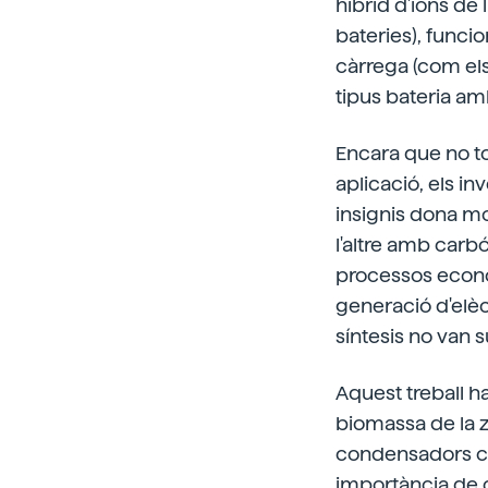
híbrid d'ions de 
bateries), funci
càrrega (com el
tipus bateria am
Encara que no t
aplicació, els i
insignis dona mo
l'altre amb carbó
processos econòm
generació d'elè
síntesis no van s
Aquest treball ha
biomassa de la zo
condensadors conv
importància de c