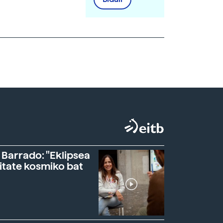
 Barrado: "Eklipsea
itate kosmiko bat