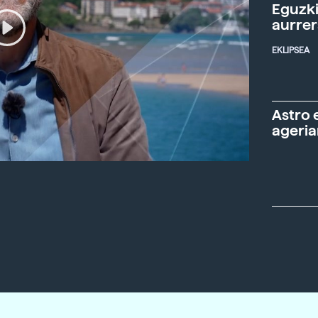
Eguzki
aurre
EKLIPSEA
Astro 
ageria