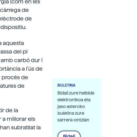
ergia (com en les
escàrrega de
elèctrode de
dispositiu.
a aquesta
assa del pi
t amb carbó dur i
ortància a l'ús de
l procés de
ratures de
BULETINA
Bidali zure helbide
elektronikoa eta
jaso asteroko
ir de la
buletina zure
 a millorar els
sarrera-ontzian
han subratllat la
Bidali