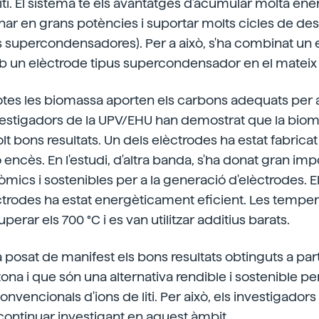
liti. El sistema té els avantatges d'acumular molta en
onar en grans potències i suportar molts cicles de d
s supercondensadores). Per a això, s'ha combinat un 
b un elèctrode tipus supercondensador en el mateix 
otes les biomassa aporten els carbons adequats per 
nvestigadors de la UPV/EHU han demostrat que la biom
lt bons resultats. Un dels elèctrodes ha estat fabrica
 encès. En l'estudi, d'altra banda, s'ha donat gran imp
ics i sostenibles per a la generació d'elèctrodes. E
ctrodes ha estat energèticament eficient. Les tempe
uperar els 700 °C i es van utilitzar additius barats.
 posat de manifest els bons resultats obtinguts a part
na i que són una alternativa rendible i sostenible per
encionals d'ions de liti. Per això, els investigadors 
ontinuar investigant en aquest àmbit.