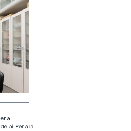
er a
 pi. Per a la