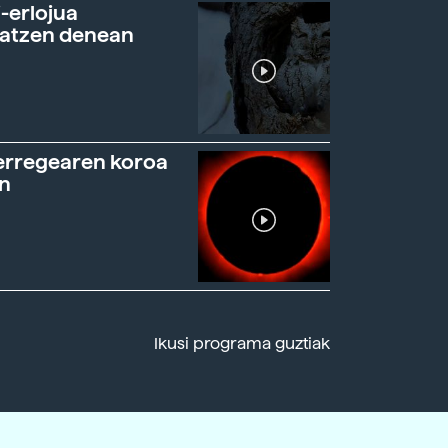
-erlojua
ratzen denean
erregearen koroa
n
Ikusi programa guztiak