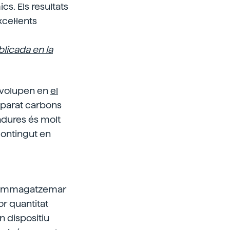
s. Els resultats
cel·lents
blicada en la
nvolupen en
el
eparat carbons
adures és molt
 contingut en
d'emmagatzemar
r quantitat
 dispositiu