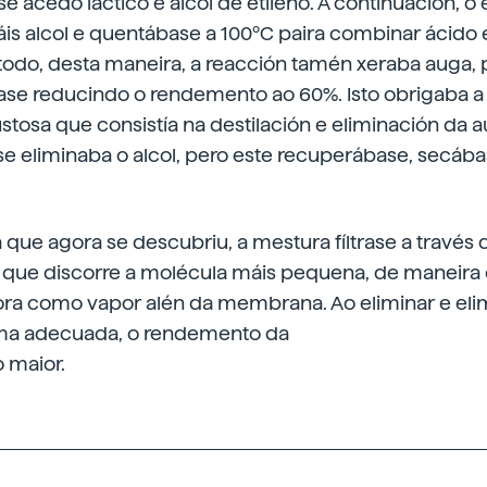
e acedo láctico e alcol de etileno. A continuación, o 
s alcol e quentábase a 100ºC paira combinar ácido e 
todo, desta maneira, a reacción tamén xeraba auga, 
ase reducindo o rendemento ao 60%. Isto obrigaba a 
tosa que consistía na destilación e eliminación da 
e eliminaba o alcol, pero este recuperábase, secábas
que agora se descubriu, a mestura fíltrase a través 
ue discorre a molécula máis pequena, de maneira 
ra como vapor alén da membrana. Ao eliminar e eli
rma adecuada, o rendemento da
 maior.