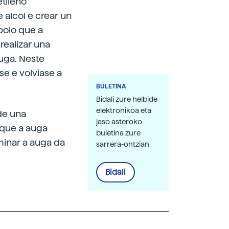
etileno
alcol e crear un
polo que a
realizar una
auga. Neste
e e volvíase a
BULETINA
Bidali zure helbide
elektronikoa eta
de una
jaso asteroko
que a auga
buletina zure
minar a auga da
sarrera-ontzian
Bidali