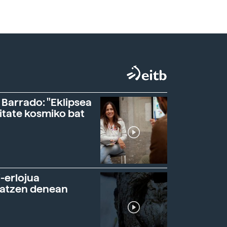
 Barrado: "Eklipsea
itate kosmiko bat
-erlojua
ratzen denean