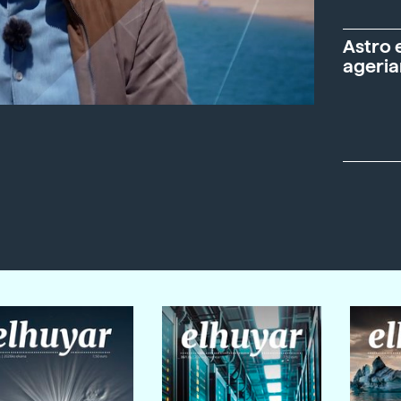
Astro 
ageria