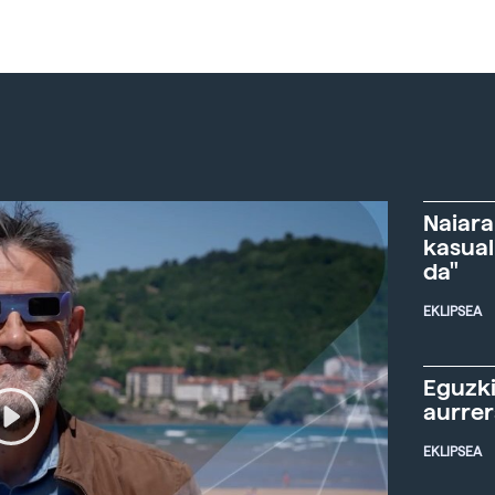
Naiara
kasual
da"
EKLIPSEA
Eguzki
aurre
EKLIPSEA