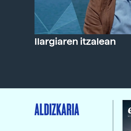
Ilargiaren itzalean
ALDIZKARIA