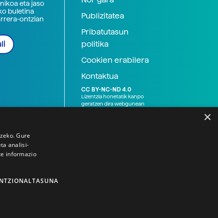
nikoa eta jaso
ko buletina
Publizitatea
arrera-ontzian
Pribatutasun
politika
li
Cookien erabilera
Kontaktua
CC BY-NC-ND 4.0
Lizentzia honetatik kanpo
geratzen dira webgunean
argitaratutako baliabide
×
grafikoak (argazki eta
ilustrazioak), baita Elhuyar ez
den bestelako erakunde eta
tzeko. Gure
norbanakoek idatzitakoak
a analisi-
ere. Kanpo-esteken bidez
te informazio
emandako edukiak esteka
horietan agertzen den
lizentziapean daude,
gehienetan copyright-a
NTZIONALTASUNA