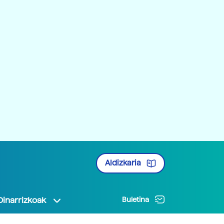
Aldizkaria
Oinarrizkoak
Buletina