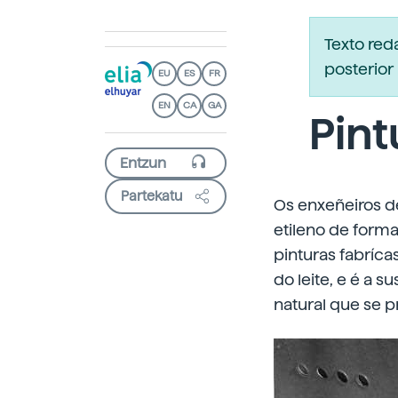
Texto re
posterior 
EU
ES
FR
EN
CA
GA
Pint
Partekatu
Os enxeñeiros de
etileno de forma
pinturas fabrícas
do leite, e é a s
natural que se 