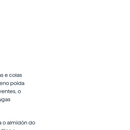
as e colas
leno poida
ventes, o
augas
a o almidón do