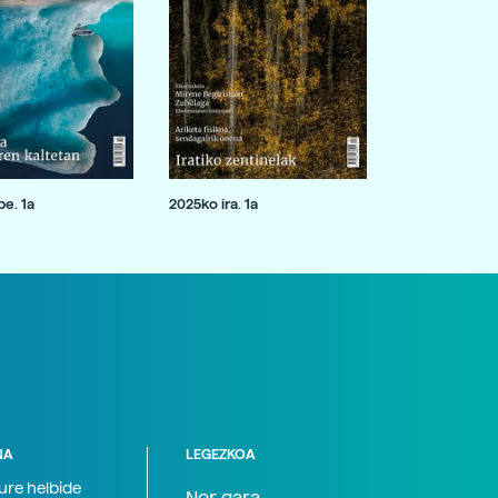
e. 1a
2025ko ira. 1a
NA
LEGEZKOA
zure helbide
Nor gara