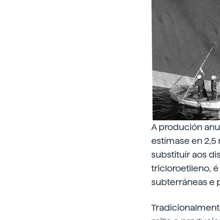
A produción anua
estímase en 2,5 
substituír aos 
tricloroetileno,
subterráneas e 
Tradicionalmente