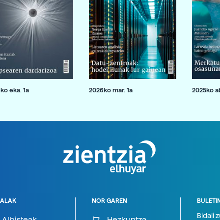
ko eka. 1a
2026ko mar. 1a
2025ko ab
ALAK
NOR GAREN
BULETI
Bidali 
Albisteak
Hezkuntza