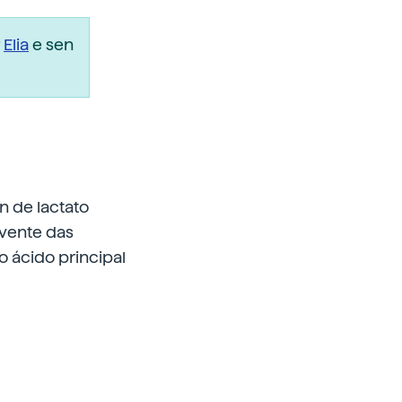
r
Elia
e sen
n de lactato
lvente das
 o ácido principal