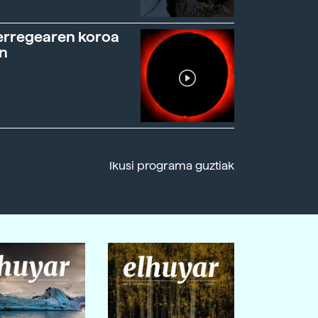
erregearen koroa
n
Ikusi programa guztiak