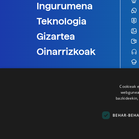
Ingurumena
Teknologia
Gizartea
Oinarrizkoak
Cookieak e
webgunear
bazkideekin,
BEHAR-BEH