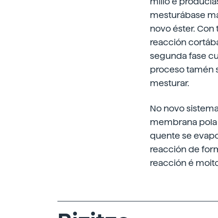
millo e producías
mesturábase mái
novo éster. Con 
reacción cortáb
segunda fase cus
proceso tamén s
mesturar.
No novo sistema 
membrana pola q
quente se evapo
reacción de fo
reacción é moito