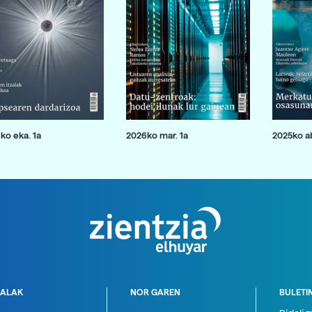
ko eka. 1a
2026ko mar. 1a
2025ko ab
ALAK
NOR GAREN
BULETI