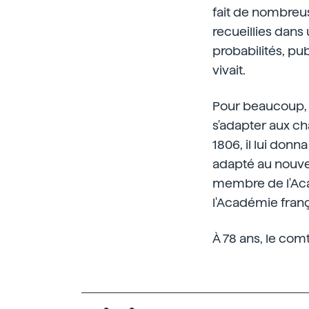
fait de nombreus
recueillies dans
probabilités, pu
vivait.
Pour beaucoup, 
s'adapter aux ch
1806, il lui donn
adapté au nouvea
membre de l'Aca
l'Académie franç
À 78 ans, le com