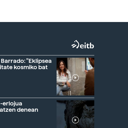
 Barrado: "Eklipsea
itate kosmiko bat
-erlojua
ratzen denean