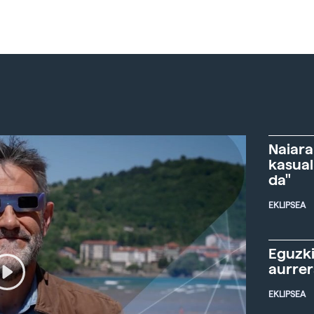
Naiara
kasual
da"
EKLIPSEA
Eguzki
aurre
EKLIPSEA