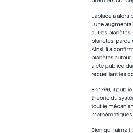
premiers concep
Laplace a alors p
Lune augmentait 
autres planètes
planètes, parce q
Ainsi, il a confi
planètes autour d
a été publiée da
recueillant les 
En 1796, il publi
théorie du systè
tout le mécanism
mathématiques et
Bien qu'il aimai