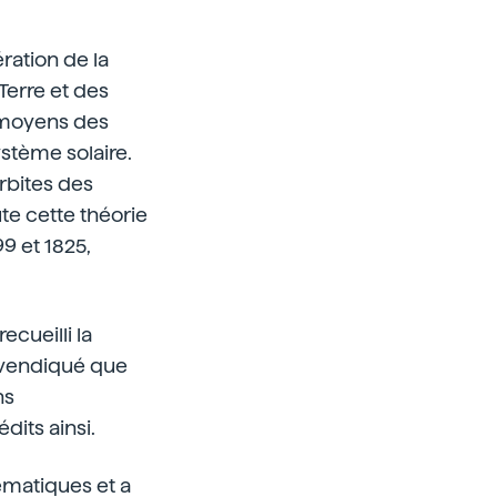
ération de la
Terre et des
 moyens des
ystème solaire.
orbites des
ute cette théorie
9 et 1825,
ecueilli la
revendiqué que
ns
its ainsi.
ématiques et a