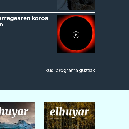
erregearen koroa
n
Ikusi programa guztiak