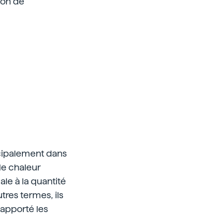
ion de
ncipalement dans
 de chaleur
le à la quantité
tres termes, ils
 apporté les