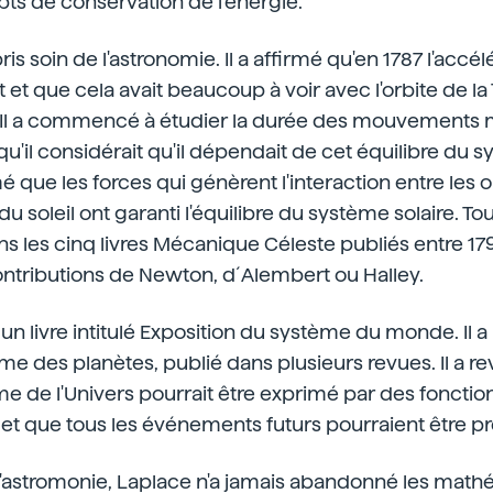
ts de conservation de l'énergie.
ris soin de l'astronomie. Il a affirmé qu'en 1787 l'accél
et que cela avait beaucoup à voir avec l'orbite de la 
. Il a commencé à étudier la durée des mouvements
u'il considérait qu'il dépendait de cet équilibre du s
rmé que les forces qui génèrent l'interaction entre les 
u soleil ont garanti l'équilibre du système solaire. To
ns les cinq livres Mécanique Céleste publiés entre 179
contributions de Newton, d´Alembert ou Halley.
e un livre intitulé Exposition du système du monde. Il a r
me des planètes, publié dans plusieurs revues. Il a 
e de l'Univers pourrait être exprimé par des fonctio
 que tous les événements futurs pourraient être préd
t l'astromonie, Laplace n'a jamais abandonné les math