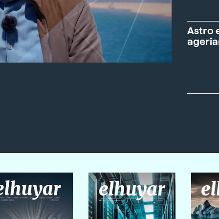
Astro 
ageria