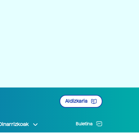
Aldizkaria
Oinarrizkoak
Buletina