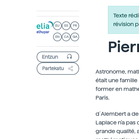
Texte réd
révision 
EU
ES
FR
EN
CA
GA
Pie
Partekatu
Astronome, mathé
était une famille
former en mathé
Paris.
d´Alembert a dem
Laplace n'a pas 
grande qualité, 