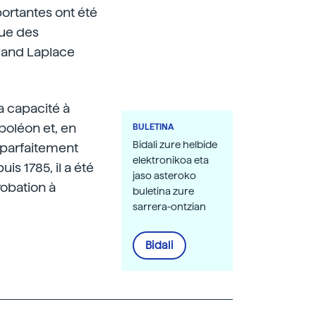
portantes ont été
que des
quand Laplace
a capacité à
poléon et, en
BULETINA
Bidali zure helbide
t parfaitement
elektronikoa eta
is 1785, il a été
jaso asteroko
obation à
buletina zure
sarrera-ontzian
Bidali