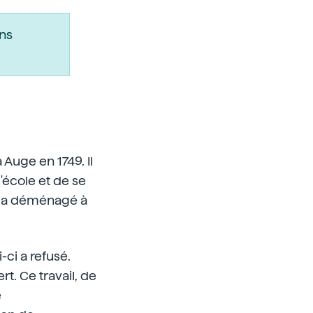
ns
Auge en 1749. Il
l'école et de se
il a déménagé à
ci a refusé.
t. Ce travail, de
e