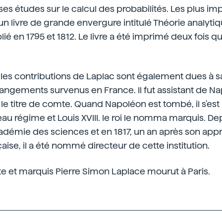
es études sur le calcul des probabilités. Les plus im
 un livre de grande envergure intitulé Théorie analyti
blié en 1795 et 1812. Le livre a été imprimé deux fois 
les contributions de Laplac sont également dues à s
angements survenus en France. Il fut assistant de Na
a le titre de comte. Quand Napoléon est tombé, il s'es
u régime et Louis XVIII. le roi le nomma marquis. Depu
démie des sciences et en 1817, un an après son appr
aise, il a été nommé directeur de cette institution.
te et marquis Pierre Simon Laplace mourut à Paris.