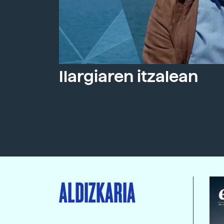
Ilargiaren itzalean
ALDIZKARIA