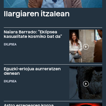
Ilargiaren itzalean
Naiara Barrado: "Eklipsea
kasualitate kosmiko bat da"
EKLIPSEA
Eguzki-erlojua aurreratzen
denean
EKLIPSEA
Astro erregearen koroa