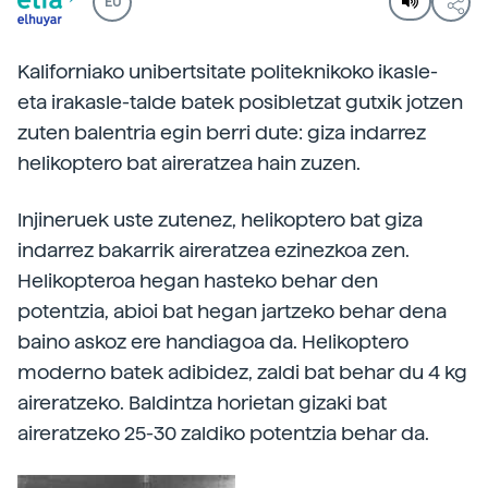
EU
Kaliforniako unibertsitate politeknikoko ikasle-
eta irakasle-talde batek posibletzat gutxik jotzen
zuten balentria egin berri dute: giza indarrez
helikoptero bat aireratzea hain zuzen.
Injineruek uste zutenez, helikoptero bat giza
indarrez bakarrik aireratzea ezinezkoa zen.
Helikopteroa hegan hasteko behar den
potentzia, abioi bat hegan jartzeko behar dena
baino askoz ere handiagoa da. Helikoptero
moderno batek adibidez, zaldi bat behar du 4 kg
aireratzeko. Baldintza horietan gizaki bat
aireratzeko 25-30 zaldiko potentzia behar da.