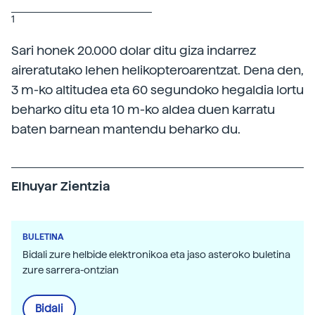
1
Sari honek 20.000 dolar ditu giza indarrez
aireratutako lehen helikopteroarentzat. Dena den,
3 m-ko altitudea eta 60 segundoko hegaldia lortu
beharko ditu eta 10 m-ko aldea duen karratu
baten barnean mantendu beharko du.
Elhuyar Zientzia
BULETINA
Bidali zure helbide elektronikoa eta jaso asteroko buletina
zure sarrera-ontzian
Bidali