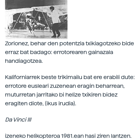
Zorionez, behar den potentzia txikiagotzeko bide
erraz bat badago: errotorearen gainazala
handiagotzea.
Kaliforniarrek beste trikimailu bat ere erabili dute:
errotore eusleari zuzenean eragin beharrean,
muturretan jarritako bi helize txikiren bidez
eragiten diote, (ikus irudia).
Da Vinci III
izeneko helikopteroa 1981.ean hasi ziren lantzen.