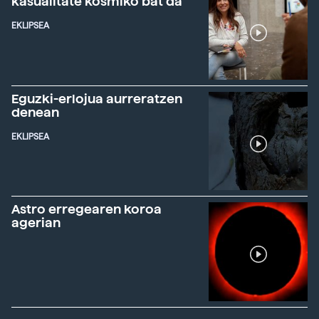
kasualitate kosmiko bat da"
EKLIPSEA
Eguzki-erlojua aurreratzen
denean
EKLIPSEA
Astro erregearen koroa
agerian