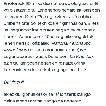
Errotoreak 30 m-ko diametroa du eta guztira 45
kg pisatzen ditu. Lehenengo hegaldiak joan den
azaroaren 12 eta 27an egin ziren Kaliforniako
unibertsitate politeknikoaren gimnasioan. Bi eta
lau segundoz iraun zuten hegaldiek hurrenez
hurren. Abenduaren 10ean eginiko hegaldiak,
lehen hegaldi ofizialak, (
National Aeronautic
Association
delakoak kontrolatu zuen) 6,8
segundoz iraun zuen. Dena den,
Da Vinci III
ak
ezin du kanpoan hegan egin; haizexkarik
txikienak ere desorekatu egingo bait luke.
Da Vinci III
1
ak ez du Igor Sikorsky saria
lortzerik izango,
baina lehen urratsa izango da bederen.