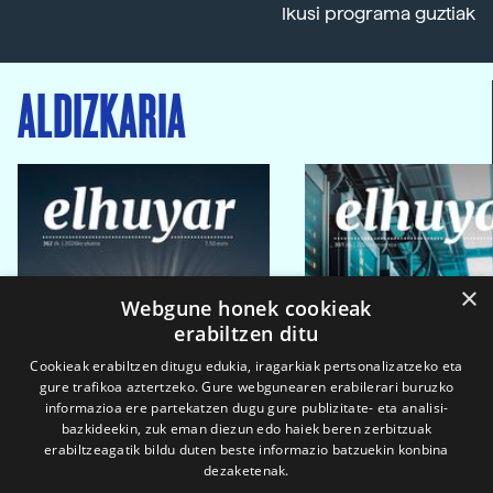
Ikusi programa guztiak
ALDIZKARIA
×
Webgune honek cookieak
erabiltzen ditu
Cookieak erabiltzen ditugu edukia, iragarkiak pertsonalizatzeko eta
gure trafikoa aztertzeko. Gure webgunearen erabilerari buruzko
informazioa ere partekatzen dugu gure publizitate- eta analisi-
bazkideekin, zuk eman diezun edo haiek beren zerbitzuak
erabiltzeagatik bildu duten beste informazio batzuekin konbina
dezaketenak.