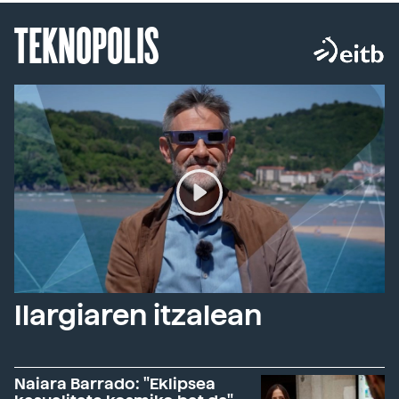
TEKNOPOLIS
Ilargiaren itzalean
Naiara Barrado: "Eklipsea