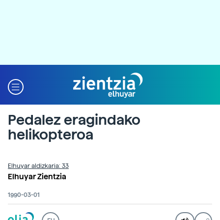
Pedalez eragindako
helikopteroa
Elhuyar aldizkaria: 33
Elhuyar Zientzia
1990-03-01