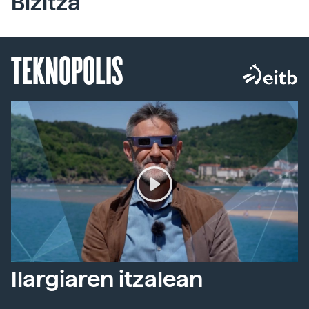
Bizitza
TEKNOPOLIS
Ilargiaren itzalean