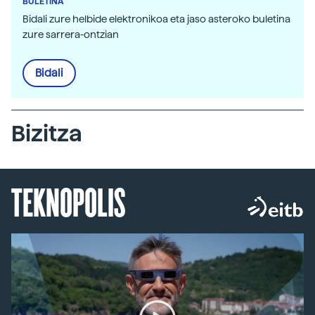
BULETINA
Bidali zure helbide elektronikoa eta jaso asteroko buletina
zure sarrera-ontzian
Bidali
Bizitza
TEKNOPOLIS