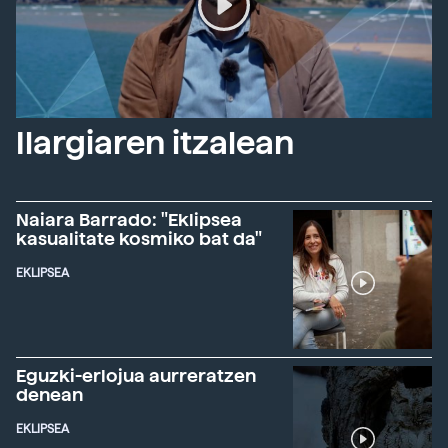
Ilargiaren itzalean
Naiara Barrado: "Eklipsea
kasualitate kosmiko bat da"
EKLIPSEA
Eguzki-erlojua aurreratzen
denean
EKLIPSEA