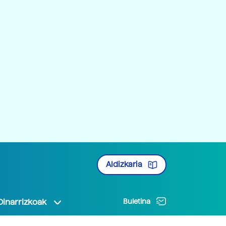
Aldizkaria
Oinarrizkoak
Buletina