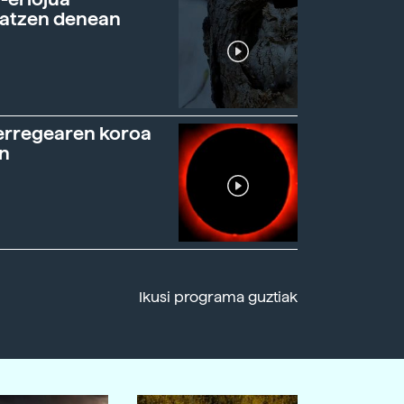
ratzen denean
erregearen koroa
n
Ikusi programa guztiak