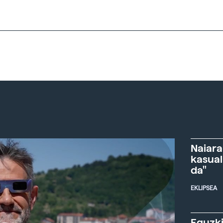
Naiara
kasual
da"
EKLIPSEA
Eguzki