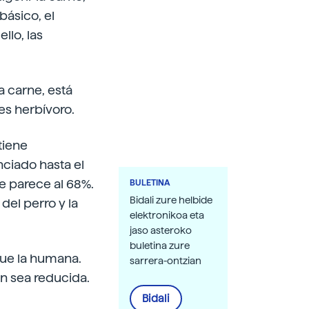
básico, el
llo, las
a carne, está
es herbívoro.
tiene
ciado hasta el
e parece al 68%.
BULETINA
Bidali zure helbide
el perro y la
elektronikoa eta
jaso asteroko
buletina zure
que la humana.
sarrera-ontzian
ón sea reducida.
Bidali