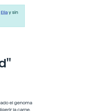
r
Elia
y sin
d"
ciado el genoma
gerir la carne,