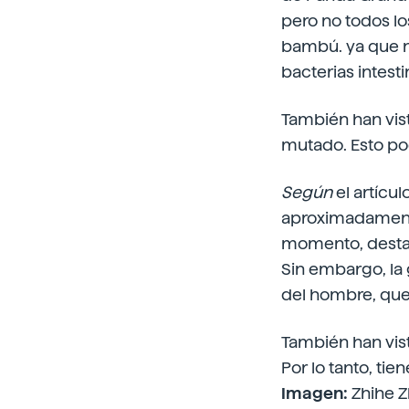
pero no todos lo
bambú. ya que no
bacterias intesti
También han vist
mutado. Esto pod
Según
el artícu
aproximadamente
momento, destaca
Sin embargo, la
del hombre, que
También han vist
Por lo tanto, ti
Imagen:
Zhihe 