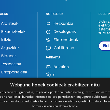
ALAK
NOR GAREN
BULETI
Bidali 
Albisteak
Hezkuntza
elektro
astero
Elkarrizketak
Dekalogoak
zure s
Iritzia
Efemerideak
Bida
Argazkiak
Gai librean
Bideoak
JARRAITU
Podcastak
Buletina
Erreportajeak
X
BlueSky
Webgune honek cookieak erabiltzen ditu
Mastodon
rabiltzen ditugu edukia, iragarkiak pertsonalizatzeko eta gure trafikoa azter
en erabilerari buruzko informazioa ere partekatzen dugu gure publizitate- et
Telegram
 zuk eman diezun edo haiek beren zerbitzuak erabiltzeagatik bildu duten bes
batzuekin konbina dezaketenak.