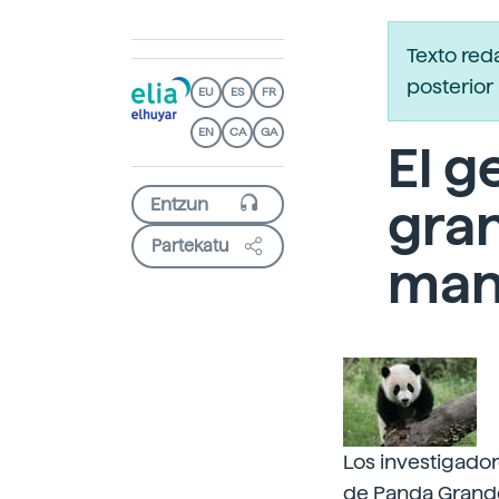
Texto red
posterior 
EU
ES
FR
EN
CA
GA
El g
gra
Partekatu
mani
Los investigado
de Panda Grande 