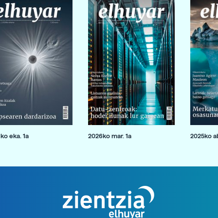
ko eka. 1a
2026ko mar. 1a
2025ko ab