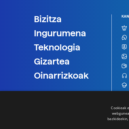
Bizitza
KAN
Ingurumena
Teknologia
Gizartea
Oinarrizkoak
Cookieak e
webgunear
bazkideekin,