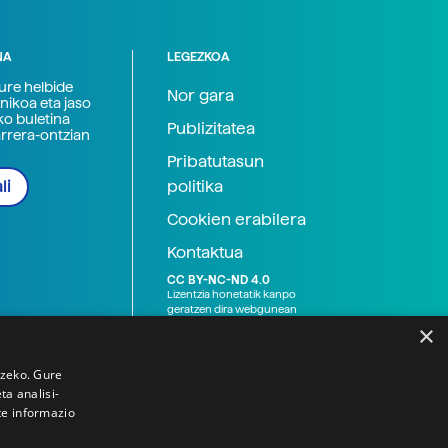
NA
LEGEZKOA
zure helbide
Nor gara
nikoa eta jaso
ko buletina
Publizitatea
arrera-ontzian
Pribatutasun
politika
li
Cookien erabilera
Kontaktua
CC BY-NC-ND 4.0
Lizentzia honetatik kanpo
geratzen dira webgunean
argitaratutako baliabide
×
grafikoak (argazki eta
ilustrazioak), baita Elhuyar ez
den bestelako erakunde eta
tzeko. Gure
norbanakoek idatzitakoak
a analisi-
ere. Kanpo-esteken bidez
te informazio
emandako edukiak esteka
horietan agertzen den
lizentziapean daude,