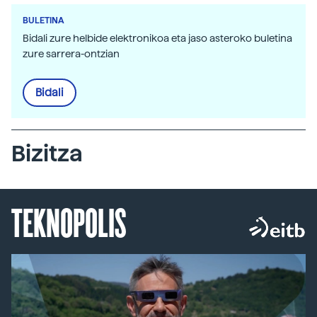
BULETINA
Bidali zure helbide elektronikoa eta jaso asteroko buletina
zure sarrera-ontzian
Bidali
Bizitza
TEKNOPOLIS