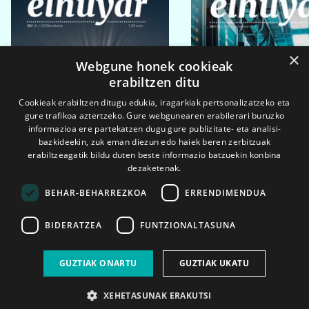
×
Webgune honek cookieak
erabiltzen ditu
Cookieak erabiltzen ditugu edukia, iragarkiak pertsonalizatzeko eta
gure trafikoa aztertzeko. Gure webgunearen erabilerari buruzko
informazioa ere partekatzen dugu gure publizitate- eta analisi-
bazkideekin, zuk eman diezun edo haiek beren zerbitzuak
erabiltzeagatik bildu duten beste informazio batzuekin konbina
dezaketenak.
BEHAR-BEHARREZKOA
ERRENDIMENDUA
BIDERATZEA
FUNTZIONALTASUNA
2026ko eka. 1a
2026ko mar. 1a
GUZTIAK ONARTU
GUZTIAK UKATU
XEHETASUNAK ERAKUTSI