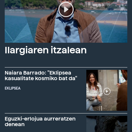
Ilargiaren itzalean
Naiara Barrado: "Eklipsea
kasualitate kosmiko bat da"
EKLIPSEA
Eguzki-erlojua aurreratzen
denean