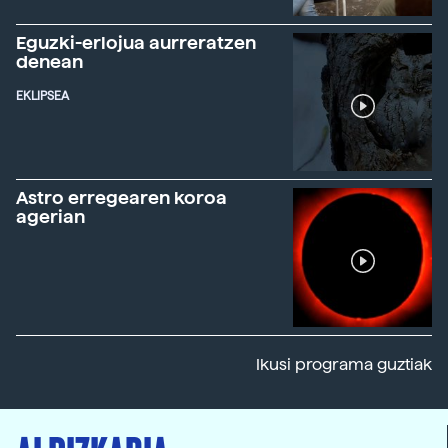
Eguzki-erlojua aurreratzen
denean
EKLIPSEA
Astro erregearen koroa
agerian
Ikusi programa guztiak