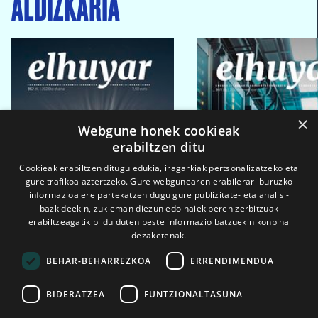
ALDIZKARIA
×
Webgune honek cookieak
erabiltzen ditu
Cookieak erabiltzen ditugu edukia, iragarkiak pertsonalizatzeko eta
gure trafikoa aztertzeko. Gure webgunearen erabilerari buruzko
informazioa ere partekatzen dugu gure publizitate- eta analisi-
bazkideekin, zuk eman diezun edo haiek beren zerbitzuak
erabiltzeagatik bildu duten beste informazio batzuekin konbina
dezaketenak.
BEHAR-BEHARREZKOA
ERRENDIMENDUA
BIDERATZEA
FUNTZIONALTASUNA
2026ko eka. 1a
2026ko mar. 1a