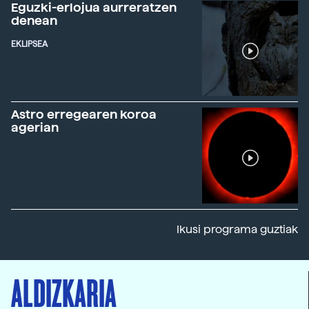
Eguzki-erlojua aurreratzen
denean
EKLIPSEA
Astro erregearen koroa
agerian
Ikusi programa guztiak
ALDIZKARIA