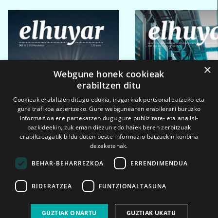
×
Webgune honek cookieak
erabiltzen ditu
Cookieak erabiltzen ditugu edukia, iragarkiak pertsonalizatzeko eta
gure trafikoa aztertzeko. Gure webgunearen erabilerari buruzko
informazioa ere partekatzen dugu gure publizitate- eta analisi-
bazkideekin, zuk eman diezun edo haiek beren zerbitzuak
erabiltzeagatik bildu duten beste informazio batzuekin konbina
dezaketenak.
BEHAR-BEHARREZKOA
ERRENDIMENDUA
BIDERATZEA
FUNTZIONALTASUNA
2026ko eka. 1a
2026ko mar. 1a
GUZTIAK ONARTU
GUZTIAK UKATU