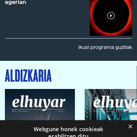
agerian
Ikusi programa guztiak
ALDIZKARIA
×
Webgune honek cookieak
erabiltzen ditu