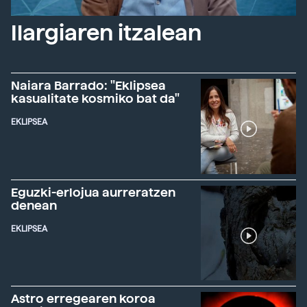
Ilargiaren itzalean
Naiara Barrado: "Eklipsea
kasualitate kosmiko bat da"
EKLIPSEA
Eguzki-erlojua aurreratzen
denean
EKLIPSEA
Astro erregearen koroa