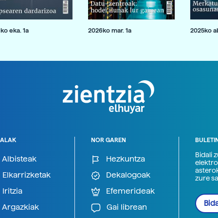
ko eka. 1a
2026ko mar. 1a
2025ko ab
ALAK
NOR GAREN
BULETI
Bidali 
Albisteak
Hezkuntza
elektro
astero
Elkarrizketak
Dekalogoak
zure s
Iritzia
Efemerideak
Bida
Argazkiak
Gai librean