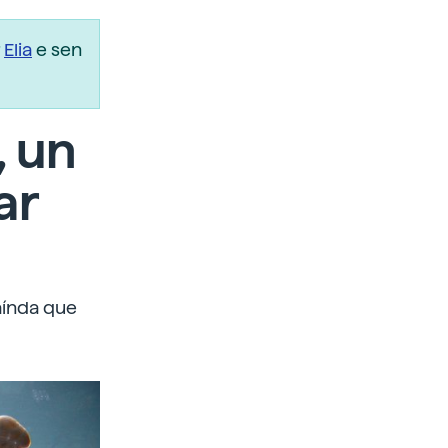
r
Elia
e sen
, un
ar
aínda que