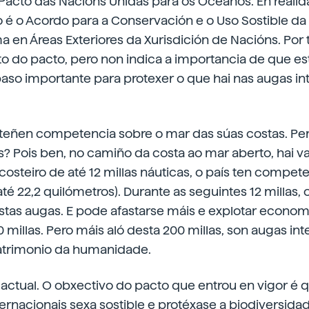
 Pacto das Nacións Unidas para os Océanos. En reali
do é o Acordo para a Conservación e o Uso Sostible da
ma en Áreas Exteriores da Xurisdición de Nacións. Por
to do pacto, pero non indica a importancia de que es
 paso importante para protexer o que hai nas augas in
 teñen competencia sobre o mar das súas costas. Per
s? Pois ben, no camiño da costa ao mar aberto, hai va
osteiro de até 12 millas náuticas, o país ten compet
té 22,2 quilómetros). Durante as seguintes 12 millas, 
estas augas. E pode afastarse máis e explotar econo
 millas. Pero máis aló desta 200 millas, son augas int
atrimonio da humanidade.
actual. O obxectivo do pacto que entrou en vigor é 
ernacionais sexa sostible e protéxase a biodiversidade