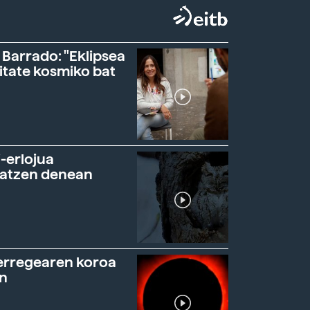
 Barrado: "Eklipsea
itate kosmiko bat
-erlojua
ratzen denean
erregearen koroa
n