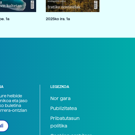
e. 1a
2025ko ira. 1a
NA
LEGEZKOA
zure helbide
Nor gara
nikoa eta jaso
ko buletina
Publizitatea
arrera-ontzian
Pribatutasun
politika
li