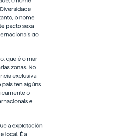
dade, o nome
 Diversidade
 tanto, o nome
te pacto sexa
ternacionais do
o, que é o mar
rias zonas. No
encia exclusiva
o país ten algúns
micamente o
ernacionais e
que a explotación
 local. É a