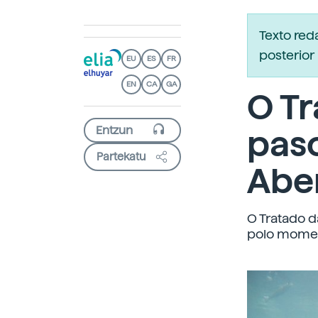
Texto re
posterior 
EU
ES
FR
EN
CA
GA
O Tr
paso
Partekatu
Abe
O Tratado d
polo moment