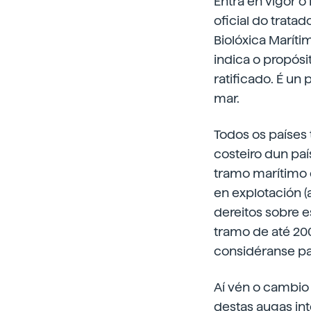
Entra en vigor o
oficial do trata
Biolóxica Maríti
indica o propósi
ratificado. É un
mar.
Todos os países
costeiro dun paí
tramo marítimo c
en explotación (a
dereitos sobre 
tramo de até 200
considéranse p
Aí vén o cambio 
destas augas int