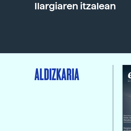
Ilargiaren itzalean
ALDIZKARIA