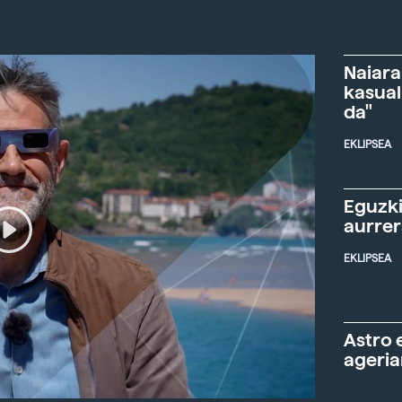
Naiara
kasual
da"
EKLIPSEA
Eguzki
aurre
EKLIPSEA
Astro 
ageria