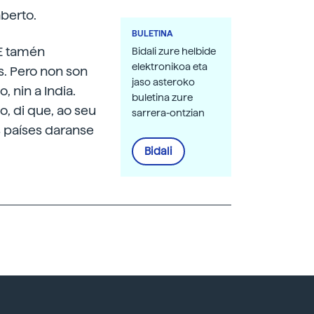
aberto.
BULETINA
 E tamén
Bidali zure helbide
elektronikoa eta
es. Pero non son
jaso asteroko
, nin a India.
buletina zure
o, di que, ao seu
sarrera-ontzian
os países daranse
Bidali