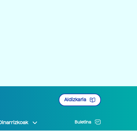
Aldizkaria
Oinarrizkoak
Buletina