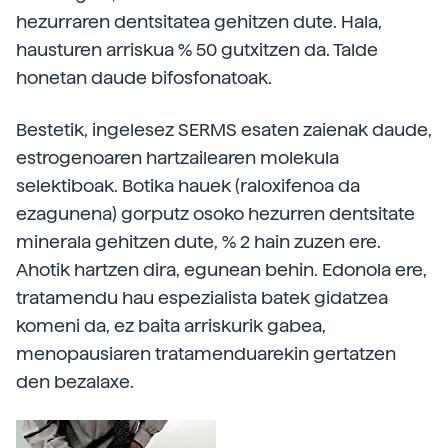
hezurraren dentsitatea gehitzen dute. Hala,
hausturen arriskua % 50 gutxitzen da. Talde
honetan daude bifosfonatoak.
Bestetik, ingelesez SERMS esaten zaienak daude,
estrogenoaren hartzailearen molekula
selektiboak. Botika hauek (raloxifenoa da
ezagunena) gorputz osoko hezurren dentsitate
minerala gehitzen dute, % 2 hain zuzen ere.
Ahotik hartzen dira, egunean behin. Edonola ere,
tratamendu hau espezialista batek gidatzea
komeni da, ez baita arriskurik gabea,
menopausiaren tratamenduarekin gertatzen
den bezalaxe.