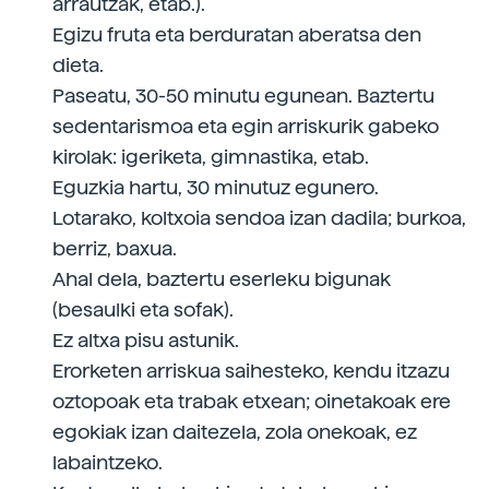
arrautzak, etab.).
Egizu fruta eta berduratan aberatsa den
dieta.
Paseatu, 30-50 minutu egunean. Baztertu
sedentarismoa eta egin arriskurik gabeko
kirolak: igeriketa, gimnastika, etab.
Eguzkia hartu, 30 minutuz egunero.
Lotarako, koltxoia sendoa izan dadila; burkoa,
berriz, baxua.
Ahal dela, baztertu eserleku bigunak
(besaulki eta sofak).
Ez altxa pisu astunik.
Erorketen arriskua saihesteko, kendu itzazu
oztopoak eta trabak etxean; oinetakoak ere
egokiak izan daitezela, zola onekoak, ez
labaintzeko.