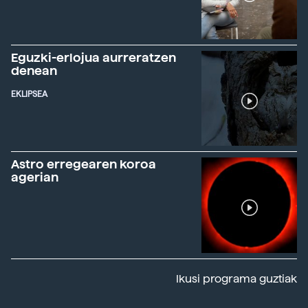
Eguzki-erlojua aurreratzen
denean
EKLIPSEA
Astro erregearen koroa
agerian
Ikusi programa guztiak