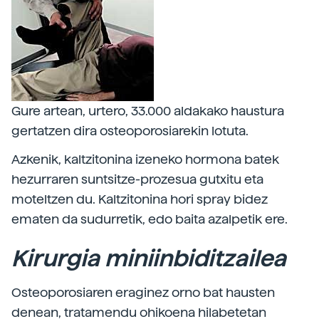
Gure artean, urtero, 33.000 aldakako haustura
gertatzen dira osteoporosiarekin lotuta.
Azkenik, kaltzitonina izeneko hormona batek
hezurraren suntsitze-prozesua gutxitu eta
moteltzen du. Kaltzitonina hori spray bidez
ematen da sudurretik, edo baita azalpetik ere.
Kirurgia miniinbiditzailea
Osteoporosiaren eraginez orno bat hausten
denean, tratamendu ohikoena hilabetetan