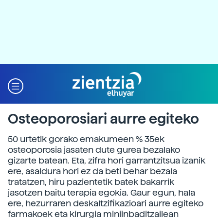
Osteoporosiari aurre egiteko
50 urtetik gorako emakumeen % 35ek
osteoporosia jasaten dute gurea bezalako
gizarte batean. Eta, zifra hori garrantzitsua izanik
ere, asaldura hori ez da beti behar bezala
tratatzen, hiru pazientetik batek bakarrik
jasotzen baitu terapia egokia. Gaur egun, hala
ere, hezurraren deskaltzifikazioari aurre egiteko
farmakoek eta kirurgia miniinbaditzailean