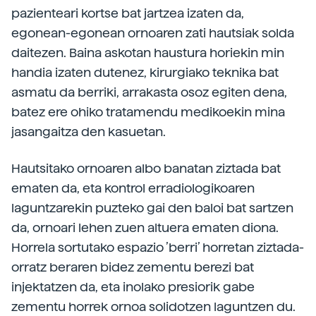
pazienteari kortse bat jartzea izaten da,
egonean-egonean ornoaren zati hautsiak solda
daitezen. Baina askotan haustura horiekin min
handia izaten dutenez, kirurgiako teknika bat
asmatu da berriki, arrakasta osoz egiten dena,
batez ere ohiko tratamendu medikoekin mina
jasangaitza den kasuetan.
Hautsitako ornoaren albo banatan ziztada bat
ematen da, eta kontrol erradiologikoaren
laguntzarekin puzteko gai den baloi bat sartzen
da, ornoari lehen zuen altuera ematen diona.
Horrela sortutako espazio ’berri’ horretan ziztada-
orratz beraren bidez zementu berezi bat
injektatzen da, eta inolako presiorik gabe
zementu horrek ornoa solidotzen laguntzen du.