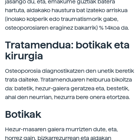
jasango du, eta, emakume guztiak batera
hartuta, aldakako haustura bat izateko arriskua
(inolako kolperik edo traumatismorik gabe,
osteoporosiaren eraginez bakarrik) % 14koa da.
Tratamendua: botikak eta
kirurgia
Osteoporosia diagnostikatzen den unetik beretik
trata daiteke. Tratamenduaren helburua bikoitza
da: batetik, hezur-galera geratzea eta, bestetik,
ahal den neurrian, hezurra bere onera etortzea.
Botikak
Hezur-masaren galera murrizten dute, eta,
horrez gain, bizkarrezurrean eta aldakan