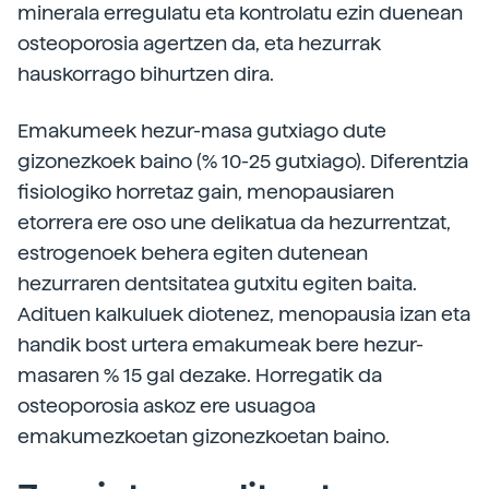
minerala erregulatu eta kontrolatu ezin duenean
osteoporosia agertzen da, eta hezurrak
hauskorrago bihurtzen dira.
Emakumeek hezur-masa gutxiago dute
gizonezkoek baino (% 10-25 gutxiago). Diferentzia
fisiologiko horretaz gain, menopausiaren
etorrera ere oso une delikatua da hezurrentzat,
estrogenoek behera egiten dutenean
hezurraren dentsitatea gutxitu egiten baita.
Adituen kalkuluek diotenez, menopausia izan eta
handik bost urtera emakumeak bere hezur-
masaren % 15 gal dezake. Horregatik da
osteoporosia askoz ere usuagoa
emakumezkoetan gizonezkoetan baino.