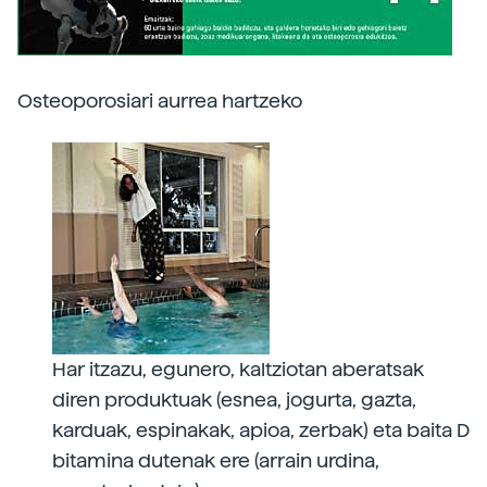
Osteoporosiari aurrea hartzeko
Har itzazu, egunero, kaltziotan aberatsak
diren produktuak (esnea, jogurta, gazta,
karduak, espinakak, apioa, zerbak) eta baita D
bitamina dutenak ere (arrain urdina,