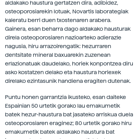
aldakako haustura gertatzen dira, adibidez,
osteoporosiarekin lotuak, Novartis laborategiak
kaleratu berri duen txostenaren arabera.
Gainera, esan beharra dago aldakako hausturak
direla osteoporosiaren nazioarteko adierazle
nagusia, hiru arrazoirengatik: hezurraren
dentsitate mineral baxuarekin zuzenean
erlazionatuak daudelako, horiek konpontzea diru
asko kostatzen delako eta haustura horiexek
direlako ezintasunik handiena eragiten dutenak.
Puntu honen garrantzia ikusteko, esan daiteke
Espainian 50 urtetik gorako lau emakumetik
batek hezur-haustura bat jasateko arriskua duela
osteoporosiaren eraginez; 80 urtetik gorako hiru
emakumetik batek aldakako haustura bat