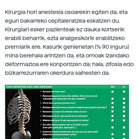
Kirurgia hori anestesia osoarekin egiten da, eta
egun bakarreko ospitaleratzea eskatzen du.
Kirurgiari esker pazienteak ez dauka kortserik
erabili beharrik, ezta analgesikorik erabiltzeko
premiarik ere. Kasurik gehienetan (% 90 inguru)
mina berehala arintzen da, eta ornoak izandako
deformazioa ere konpontzen da; hala, zifosia edo
bizkarrezurraren okerdura saihesten da.