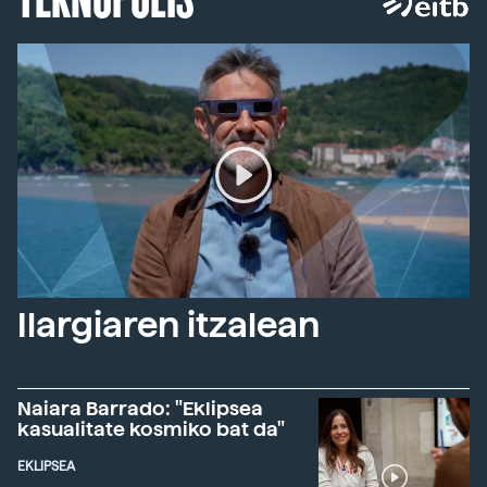
Ilargiaren itzalean
Naiara Barrado: "Eklipsea
kasualitate kosmiko bat da"
EKLIPSEA