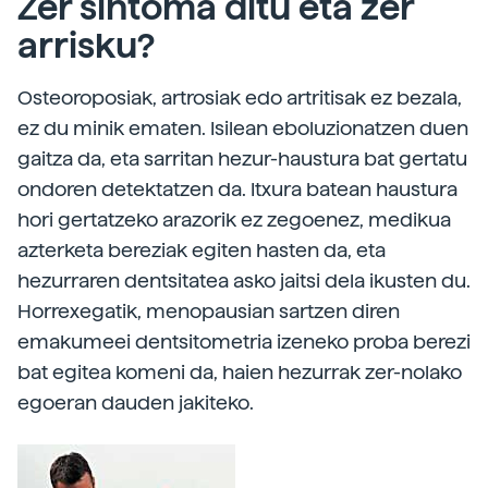
Zer sintoma ditu eta zer
arrisku?
Osteoroposiak, artrosiak edo artritisak ez bezala,
ez du minik ematen. Isilean eboluzionatzen duen
gaitza da, eta sarritan hezur-haustura bat gertatu
ondoren detektatzen da. Itxura batean haustura
hori gertatzeko arazorik ez zegoenez, medikua
azterketa bereziak egiten hasten da, eta
hezurraren dentsitatea asko jaitsi dela ikusten du.
Horrexegatik, menopausian sartzen diren
emakumeei dentsitometria izeneko proba berezi
bat egitea komeni da, haien hezurrak zer-nolako
egoeran dauden jakiteko.