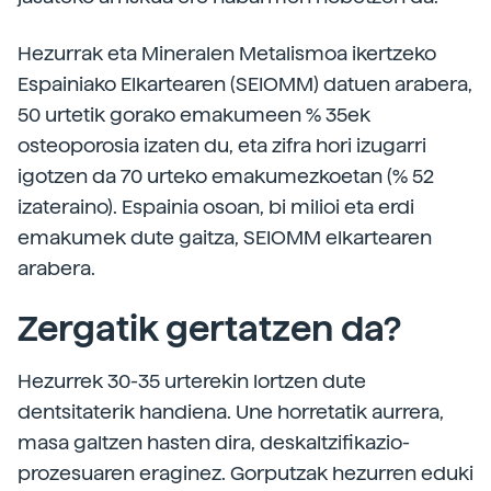
Hezurrak eta Mineralen Metalismoa ikertzeko
Espainiako Elkartearen (SEIOMM) datuen arabera,
50 urtetik gorako emakumeen % 35ek
osteoporosia izaten du, eta zifra hori izugarri
igotzen da 70 urteko emakumezkoetan (% 52
izateraino). Espainia osoan, bi milioi eta erdi
emakumek dute gaitza, SEIOMM elkartearen
arabera.
Zergatik gertatzen da?
Hezurrek 30-35 urterekin lortzen dute
dentsitaterik handiena. Une horretatik aurrera,
masa galtzen hasten dira, deskaltzifikazio-
prozesuaren eraginez. Gorputzak hezurren eduki