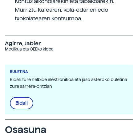
Kontuz alkoholarekin eta tabakoarekin.
Murriztu kafearen, kola-edarien edo
txokolatearen kontsumoa.
Agirre, Jabier
Medikua eta OEEko kidea
BULETINA
Bidali zure helbide elektronikoa eta jaso asteroko buletina
zure sarrera-ontzian
Bidali
Osasuna