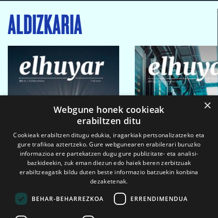
ALDIZKARIA
×
Webgune honek cookieak
erabiltzen ditu
Cookieak erabiltzen ditugu edukia, iragarkiak pertsonalizatzeko eta
gure trafikoa aztertzeko. Gure webgunearen erabilerari buruzko
informazioa ere partekatzen dugu gure publizitate- eta analisi-
bazkideekin, zuk eman diezun edo haiek beren zerbitzuak
erabiltzeagatik bildu duten beste informazio batzuekin konbina
dezaketenak.
BEHAR-BEHARREZKOA
ERRENDIMENDUA