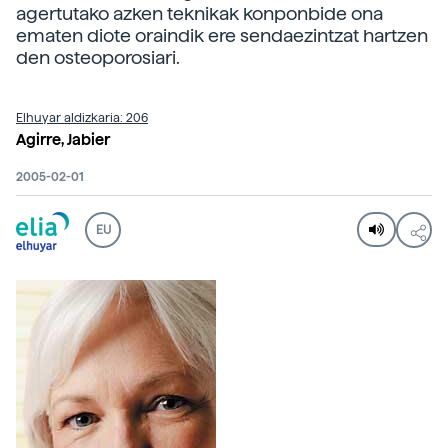
agertutako azken teknikak konponbide ona
ematen diote oraindik ere sendaezintzat hartzen
den osteoporosiari.
Elhuyar aldizkaria: 206
Agirre, Jabier
2005-02-01
EU