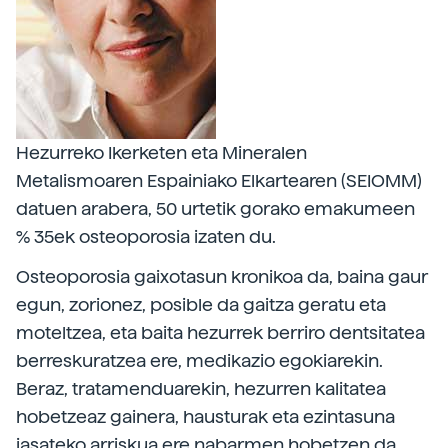
Hezurreko Ikerketen eta Mineralen
Metalismoaren Espainiako Elkartearen (SEIOMM)
datuen arabera, 50 urtetik gorako emakumeen
% 35ek osteoporosia izaten du.
Osteoporosia gaixotasun kronikoa da, baina gaur
egun, zorionez, posible da gaitza geratu eta
moteltzea, eta baita hezurrek berriro dentsitatea
berreskuratzea ere, medikazio egokiarekin.
Beraz, tratamenduarekin, hezurren kalitatea
hobetzeaz gainera, hausturak eta ezintasuna
jasateko arriskua ere nabarmen hobetzen da.