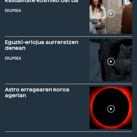
kasualitate kosmiko bat da"
EKLIPSEA
Eguzki-erlojua aurreratzen
denean
EKLIPSEA
Astro erregearen koroa
agerian