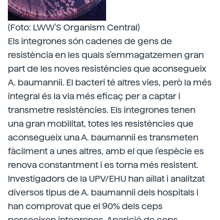
(Foto: LWW'S Organism Central)
Els integrones són cadenes de gens de
resistència en les quals s'emmagatzemen gran
part de les noves resistències que aconsegueix
A. baumannii. El bacteri té altres vies, però la més
integral és la via més eficaç per a captar i
transmetre resistències. Els integrones tenen
una gran mobilitat, totes les resistències que
aconsegueix una A. baumannii es transmeten
fàcilment a unes altres, amb el que l'espècie es
renova constantment i es torna més resistent.
Investigadors de la UPV/EHU han aïllat i analitzat
diversos tipus de A. baumannii dels hospitals i
han comprovat que el 90% dels ceps
posseeixen integrones. Aparició de ceps