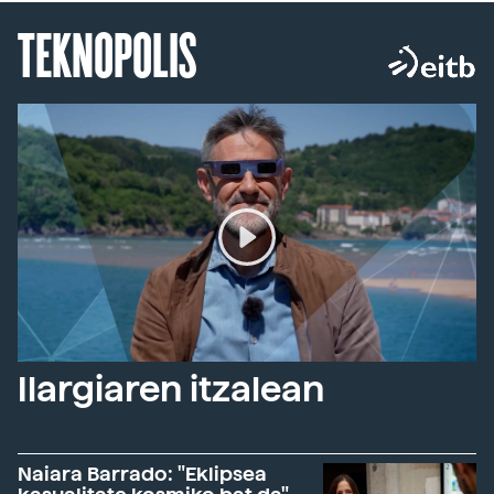
TEKNOPOLIS
Ilargiaren itzalean
Naiara Barrado: "Eklipsea