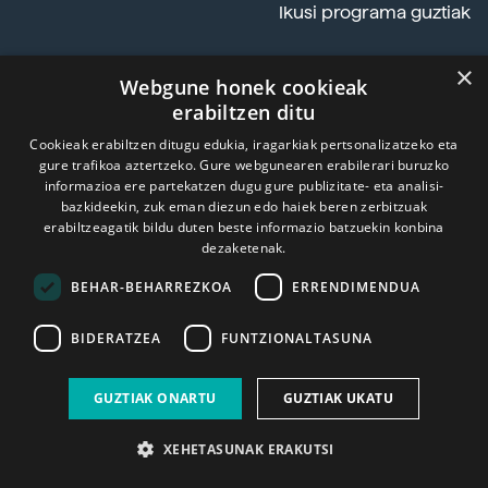
Ikusi programa guztiak
×
ALDIZKARIA
Webgune honek cookieak
erabiltzen ditu
Cookieak erabiltzen ditugu edukia, iragarkiak pertsonalizatzeko eta
gure trafikoa aztertzeko. Gure webgunearen erabilerari buruzko
informazioa ere partekatzen dugu gure publizitate- eta analisi-
bazkideekin, zuk eman diezun edo haiek beren zerbitzuak
erabiltzeagatik bildu duten beste informazio batzuekin konbina
dezaketenak.
BEHAR-BEHARREZKOA
ERRENDIMENDUA
BIDERATZEA
FUNTZIONALTASUNA
GUZTIAK ONARTU
GUZTIAK UKATU
XEHETASUNAK ERAKUTSI