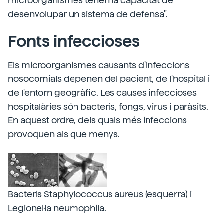
microorganismes tenen la capacitat de
desenvolupar un sistema de defensa".
Fonts infeccioses
Els microorganismes causants d'infeccions
nosocomials depenen del pacient, de l'hospital i
de l'entorn geogràfic. Les causes infeccioses
hospitalàries són bacteris, fongs, virus i paràsits.
En aquest ordre, dels quals més infeccions
provoquen als que menys.
Bacteris Staphylococcus aureus (esquerra) i
Legionel·la neumophila.