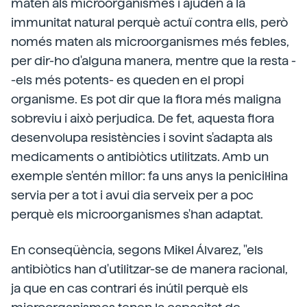
maten als microorganismes i ajuden a la
immunitat natural perquè actuï contra ells, però
només maten als microorganismes més febles,
per dir-ho d'alguna manera, mentre que la resta -
-els més potents- es queden en el propi
organisme. Es pot dir que la flora més maligna
sobreviu i això perjudica. De fet, aquesta flora
desenvolupa resistències i sovint s'adapta als
medicaments o antibiòtics utilitzats. Amb un
exemple s'entén millor: fa uns anys la penicil·lina
servia per a tot i avui dia serveix per a poc
perquè els microorganismes s'han adaptat.
En conseqüència, segons Mikel Álvarez, "els
antibiòtics han d'utilitzar-se de manera racional,
ja que en cas contrari és inútil perquè els