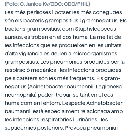
(Foto: C. Janice Kv/CDC; CDC/PHIL)
Les més perilloses i potser les més conegudes
són els bacteris grampositius i gramnegatius. Els
bacteris grampositius, com Staphylococcus
aureus, es troben en el cos humà. La meitat de
les infeccions que es produeixen en les unitats
d'alta vigilància es deuen a microorganismes
grampositius. Les pneumònies produïdes per la
respiració mecànica i les infeccions produïdes
pels catèters són les més freqüents. Els gram-
negatius (Acinetobacter baumannii, Legionel·la
neumophila) poden trobar-se tant en el cos
humà com en l'entorn. L'espècie Acinetobacter
baumannii està especialment relacionada amb
les infeccions respiratòries i urinàries i les
septicèmies posteriors. Provoca pneumònia i