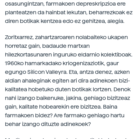
osasungintzan, farmakoen depreskripzioa ere
planteatzen da hainbat lekutan, beharrezkoak ez
diren botikak kentzea edo ez gehitzea, alegia.
Zoritxarrez, zahartzaroaren nolabaiteko ukapen
horretaz gain, badaude martxan
hilezkortasunaren inguruko eldarnio kolektiboak.
1960ko hamarkadako kriogenizaziotik, gaur
egungo Silicon Valleyra. Eta, antza denez, azken
aldian ahaleginak egiten ari dira adinekoen bizi-
kalitatea hobetuko duten botikak lortzen. Denok
nahi izango baikenuke, jakina, gehiago bizitzeaz
gain, kalitate hobearekin ere bizitzea. Baina
farmakoen bidez? Are farmako gehiago hartu
behar izango dituzte adinekoek?