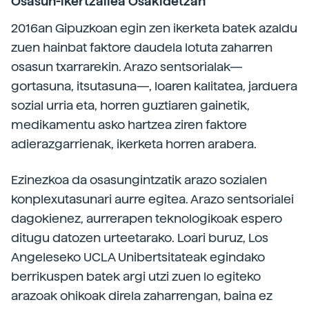
Osasun-ikertzailea Osakidetzan
2016an Gipuzkoan egin zen ikerketa batek azaldu
zuen hainbat faktore daudela lotuta zaharren
osasun txarrarekin. Arazo sentsorialak—
gortasuna, itsutasuna—, loaren kalitatea, jarduera
sozial urria eta, horren guztiaren gainetik,
medikamentu asko hartzea ziren faktore
adierazgarrienak, ikerketa horren arabera.
Ezinezkoa da osasungintzatik arazo sozialen
konplexutasunari aurre egitea. Arazo sentsorialei
dagokienez, aurrerapen teknologikoak espero
ditugu datozen urteetarako. Loari buruz, Los
Angeleseko UCLA Unibertsitateak egindako
berrikuspen batek argi utzi zuen lo egiteko
arazoak ohikoak direla zaharrengan, baina ez