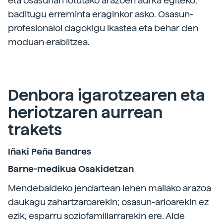
eta osasunari lotutako arazoen aurka egiteko,
baditugu erreminta eraginkor asko. Osasun-
profesionaloi dagokigu ikastea eta behar den
moduan erabiltzea.
Denbora igarotzearen eta
heriotzaren aurrean
trakets
Iñaki Peña Bandres
Barne-medikua Osakidetzan
Mendebaldeko jendartean lehen mailako arazoa
daukagu zahartzaroarekin; osasun-arloarekin ez
ezik, esparru soziofamiliarrarekin ere. Alde