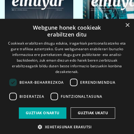
×
Webgune honek cookieak
erabiltzen ditu
Cookieak erabiltzen ditugu edukia, iragarkiak pertsonalizatzeko eta
gure trafikoa aztertzeko. Gure webgunearen erabilerari buruzko
informazioa ere partekatzen dugu gure publizitate- eta analisi-
bazkideekin, zuk eman diezun edo haiek beren zerbitzuak
erabiltzeagatik bildu duten beste informazio batzuekin konbina
dezaketenak.
BEHAR-BEHARREZKOA
ERRENDIMENDUA
BIDERATZEA
FUNTZIONALTASUNA
2026ko eka. 1a
2026ko mar. 1a
GUZTIAK ONARTU
GUZTIAK UKATU
XEHETASUNAK ERAKUTSI