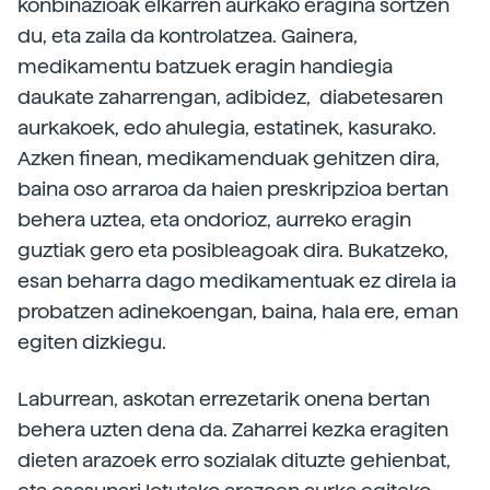
konbinazioak elkarren aurkako eragina sortzen
du, eta zaila da kontrolatzea. Gainera,
medikamentu batzuek eragin handiegia
daukate zaharrengan, adibidez, diabetesaren
aurkakoek, edo ahulegia, estatinek, kasurako.
Azken finean, medikamenduak gehitzen dira,
baina oso arraroa da haien preskripzioa bertan
behera uztea, eta ondorioz, aurreko eragin
guztiak gero eta posibleagoak dira. Bukatzeko,
esan beharra dago medikamentuak ez direla ia
probatzen adinekoengan, baina, hala ere, eman
egiten dizkiegu.
Laburrean, askotan errezetarik onena bertan
behera uzten dena da. Zaharrei kezka eragiten
dieten arazoek erro sozialak dituzte gehienbat,