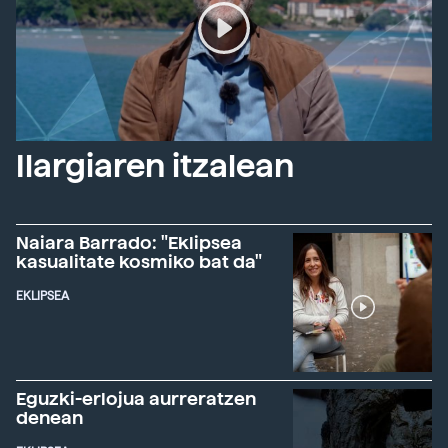
Ilargiaren itzalean
Naiara Barrado: "Eklipsea
kasualitate kosmiko bat da"
EKLIPSEA
Eguzki-erlojua aurreratzen
denean