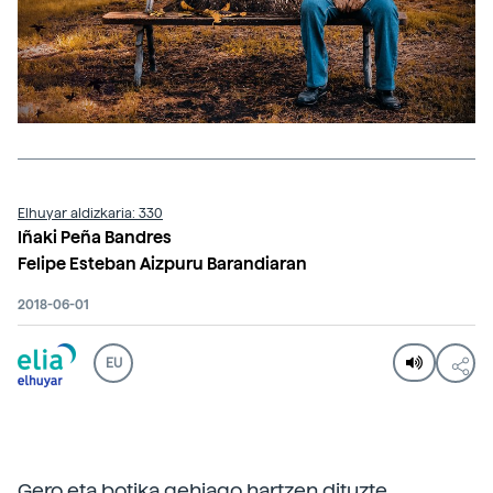
Elhuyar aldizkaria: 330
Iñaki Peña Bandres
Felipe Esteban Aizpuru Barandiaran
2018-06-01
EU
Gero eta botika gehiago hartzen dituzte