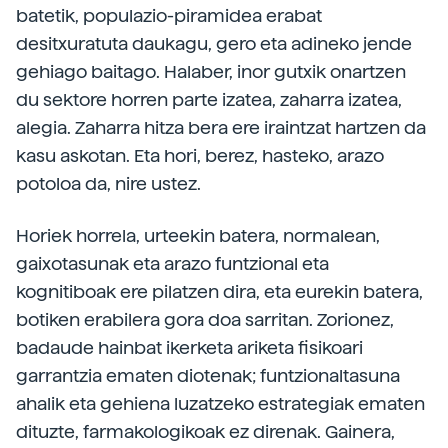
batetik, populazio-piramidea erabat
desitxuratuta daukagu, gero eta adineko jende
gehiago baitago. Halaber, inor gutxik onartzen
du sektore horren parte izatea, zaharra izatea,
alegia. Zaharra hitza bera ere iraintzat hartzen da
kasu askotan. Eta hori, berez, hasteko, arazo
potoloa da, nire ustez.
Horiek horrela, urteekin batera, normalean,
gaixotasunak eta arazo funtzional eta
kognitiboak ere pilatzen dira, eta eurekin batera,
botiken erabilera gora doa sarritan. Zorionez,
badaude hainbat ikerketa ariketa fisikoari
garrantzia ematen diotenak; funtzionaltasuna
ahalik eta gehiena luzatzeko estrategiak ematen
dituzte, farmakologikoak ez direnak. Gainera,