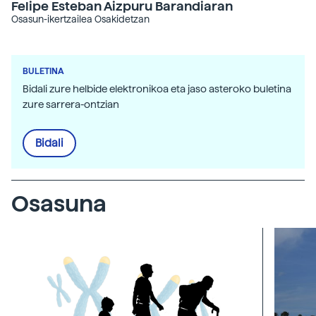
Felipe Esteban Aizpuru Barandiaran
Osasun-ikertzailea Osakidetzan
BULETINA
Bidali zure helbide elektronikoa eta jaso asteroko buletina
zure sarrera-ontzian
Bidali
Osasuna