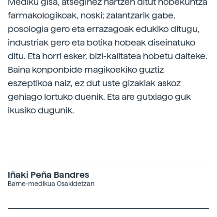
Mediku gisa, atseginez hartzen ditut hobekuntza
farmakologikoak, noski; zalantzarik gabe,
posologia gero eta errazagoak edukiko ditugu,
industriak gero eta botika hobeak diseinatuko
ditu. Eta horri esker, bizi-kalitatea hobetu daiteke.
Baina konponbide magikoekiko guztiz
eszeptikoa naiz, ez dut uste gizakiak askoz
gehiago lortuko duenik. Eta are gutxiago guk
ikusiko dugunik.
Iñaki Peña Bandres
Barne-medikua Osakidetzan