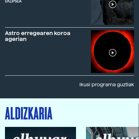
EKLIPSEA
Astro erregearen koroa
agerian
Ikusi programa guztiak
ALDIZKARIA