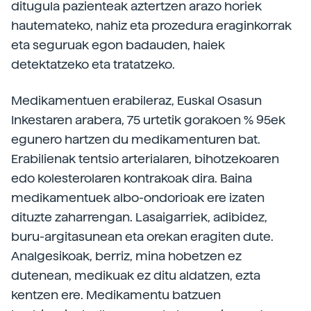
ditugula pazienteak aztertzen arazo horiek
hautemateko, nahiz eta prozedura eraginkorrak
eta seguruak egon badauden, haiek
detektatzeko eta tratatzeko.
Medikamentuen erabileraz, Euskal Osasun
Inkestaren arabera, 75 urtetik gorakoen % 95ek
egunero hartzen du medikamenturen bat.
Erabilienak tentsio arterialaren, bihotzekoaren
edo kolesterolaren kontrakoak dira. Baina
medikamentuek albo-ondorioak ere izaten
dituzte zaharrengan. Lasaigarriek, adibidez,
buru-argitasunean eta orekan eragiten dute.
Analgesikoak, berriz, mina hobetzen ez
dutenean, medikuak ez ditu aldatzen, ezta
kentzen ere. Medikamentu batzuen