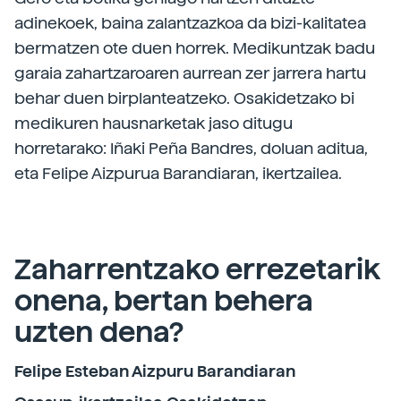
adinekoek, baina zalantzazkoa da bizi-kalitatea
bermatzen ote duen horrek. Medikuntzak badu
garaia zahartzaroaren aurrean zer jarrera hartu
behar duen birplanteatzeko. Osakidetzako bi
medikuren hausnarketak jaso ditugu
horretarako: Iñaki Peña Bandres, doluan aditua,
eta Felipe Aizpurua Barandiaran, ikertzailea.
Zaharrentzako errezetarik
onena, bertan behera
uzten dena?
Felipe Esteban Aizpuru Barandiaran