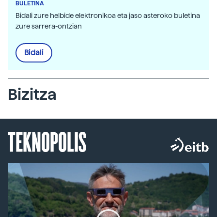
BULETINA
Bidali zure helbide elektronikoa eta jaso asteroko buletina
zure sarrera-ontzian
Bidali
Bizitza
TEKNOPOLIS