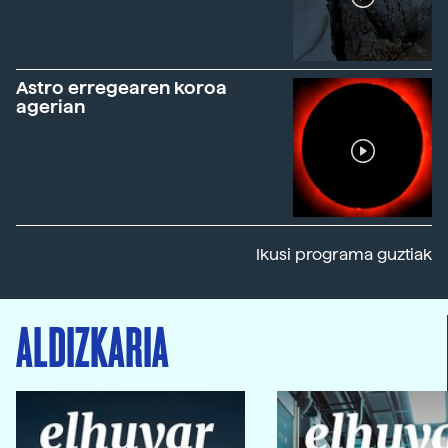
Astro erregearen koroa
agerian
Ikusi programa guztiak
ALDIZKARIA