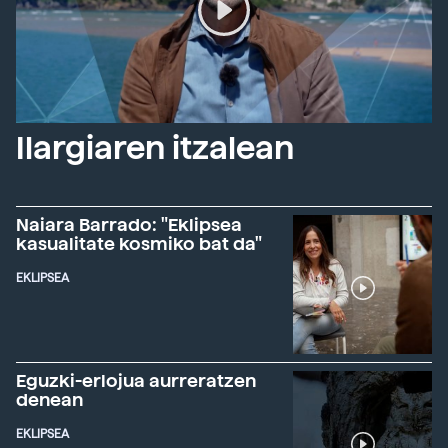
Ilargiaren itzalean
Naiara Barrado: "Eklipsea
kasualitate kosmiko bat da"
EKLIPSEA
Eguzki-erlojua aurreratzen
denean
EKLIPSEA