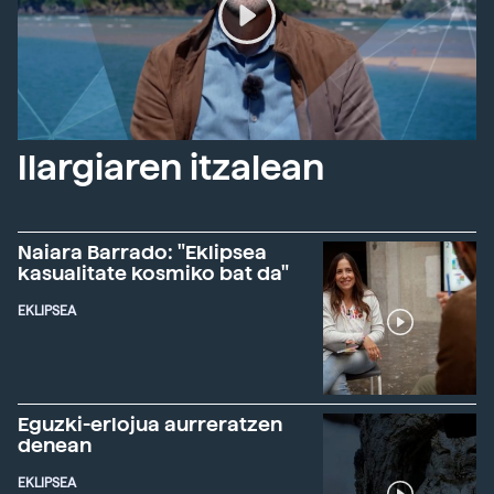
Ilargiaren itzalean
Naiara Barrado: "Eklipsea
kasualitate kosmiko bat da"
EKLIPSEA
Eguzki-erlojua aurreratzen
denean
EKLIPSEA