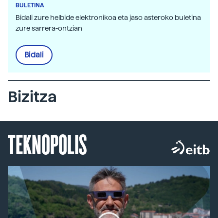
BULETINA
Bidali zure helbide elektronikoa eta jaso asteroko buletina
zure sarrera-ontzian
Bidali
Bizitza
TEKNOPOLIS