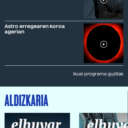
Astro erregearen koroa
agerian
Ikusi programa guztiak
ALDIZKARIA