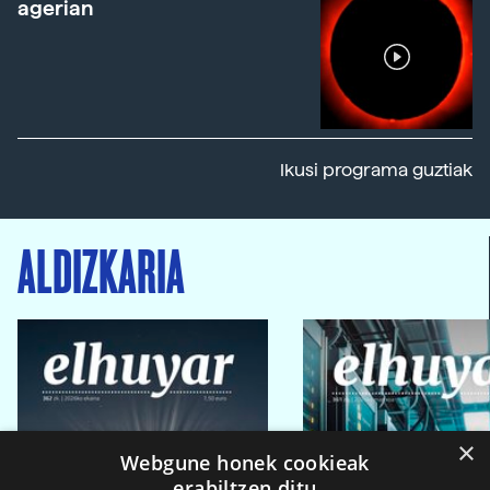
agerian
Ikusi programa guztiak
ALDIZKARIA
×
Webgune honek cookieak
erabiltzen ditu