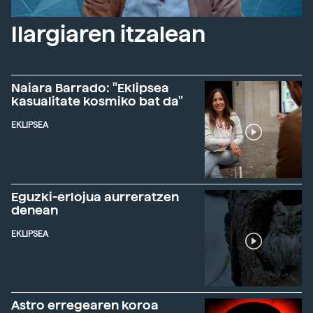
Ilargiaren itzalean
Naiara Barrado: "Eklipsea
kasualitate kosmiko bat da"
EKLIPSEA
Eguzki-erlojua aurreratzen
denean
EKLIPSEA
Astro erregearen koroa