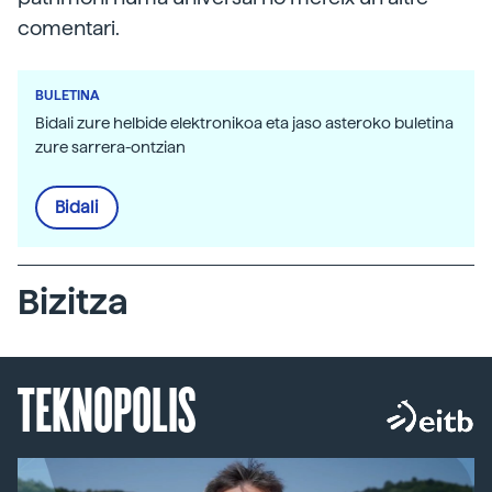
comentari.
BULETINA
Bidali zure helbide elektronikoa eta jaso asteroko buletina
zure sarrera-ontzian
Bidali
Bizitza
TEKNOPOLIS