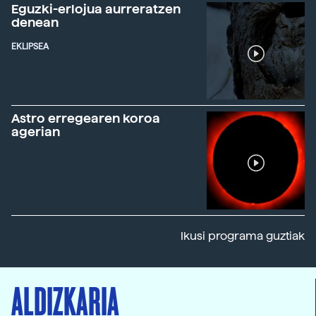
Eguzki-erlojua aurreratzen
denean
EKLIPSEA
Astro erregearen koroa
agerian
Ikusi programa guztiak
ALDIZKARIA