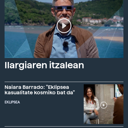
Ilargiaren itzalean
Naiara Barrado: "Eklipsea
kasualitate kosmiko bat da"
EKLIPSEA