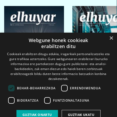
×
Webgune honek cookieak
erabiltzen ditu
Cookieak erabiltzen ditugu edukia, iragarkiak pertsonalizatzeko eta
gure trafikoa aztertzeko. Gure webgunearen erabilerari buruzko
informazioa ere partekatzen dugu gure publizitate- eta analisi-
bazkideekin, zuk eman diezun edo haiek beren zerbitzuak
erabiltzeagatik bildu duten beste informazio batzuekin konbina
dezaketenak.
BEHAR-BEHARREZKOA
ERRENDIMENDUA
BIDERATZEA
FUNTZIONALTASUNA
2026ko eka. 1a
2026ko mar. 1a
GUZTIAK ONARTU
GUZTIAK UKATU