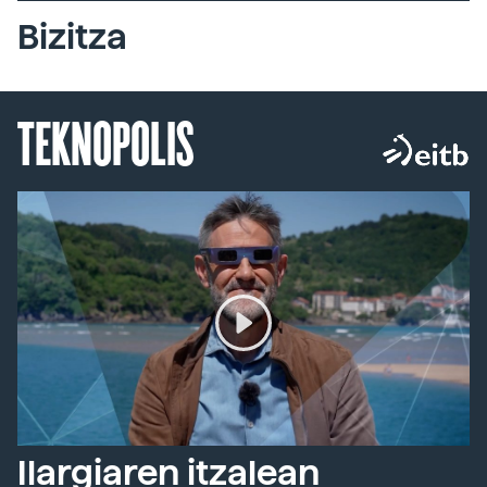
Bizitza
TEKNOPOLIS
Ilargiaren itzalean