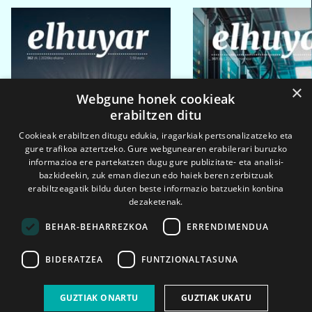
×
Webgune honek cookieak
erabiltzen ditu
Cookieak erabiltzen ditugu edukia, iragarkiak pertsonalizatzeko eta
gure trafikoa aztertzeko. Gure webgunearen erabilerari buruzko
informazioa ere partekatzen dugu gure publizitate- eta analisi-
bazkideekin, zuk eman diezun edo haiek beren zerbitzuak
erabiltzeagatik bildu duten beste informazio batzuekin konbina
dezaketenak.
BEHAR-BEHARREZKOA
ERRENDIMENDUA
BIDERATZEA
FUNTZIONALTASUNA
2026ko eka. 1a
2026ko mar. 1a
GUZTIAK ONARTU
GUZTIAK UKATU