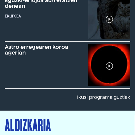
Eguzki-erlojua aurreratzen
denean
EKLIPSEA
Astro erregearen koroa
agerian
Ikusi programa guztiak
ALDIZKARIA