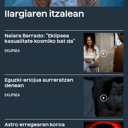
Ilargiaren itzalean
Naiara Barrado: "Eklipsea
kasualitate kosmiko bat da"
EKLIPSEA
Eguzki-erlojua aurreratzen
denean
EKLIPSEA
Astro erregearen koroa