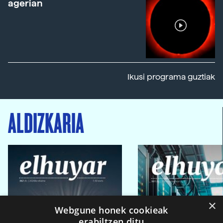
agerian
Ikusi programa guztiak
ALDIZKARIA
×
Webgune honek cookieak
erabiltzen ditu