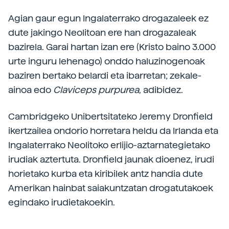
Agian gaur egun Ingalaterrako drogazaleek ez
dute jakingo Neolitoan ere han drogazaleak
bazirela. Garai hartan izan ere (Kristo baino 3.000
urte inguru lehenago) onddo haluzinogenoak
baziren bertako belardi eta ibarretan; zekale-
ainoa edo
Claviceps purpurea
, adibidez.
Cambridgeko Unibertsitateko Jeremy Dronfield
ikertzailea ondorio horretara heldu da Irlanda eta
Ingalaterrako Neolitoko erlijio-aztarnategietako
irudiak aztertuta. Dronfield jaunak dioenez, irudi
horietako kurba eta kiribilek antz handia dute
Amerikan hainbat saiakuntzatan drogatutakoek
egindako irudietakoekin.