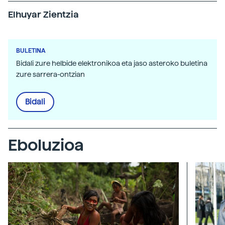
Elhuyar Zientzia
BULETINA
Bidali zure helbide elektronikoa eta jaso asteroko buletina
zure sarrera-ontzian
Bidali
Eboluzioa