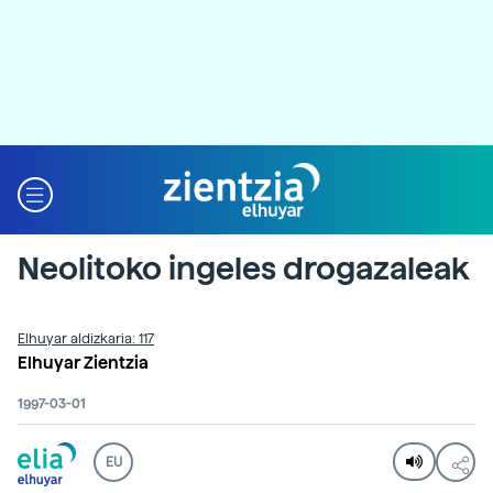
Neolitoko ingeles drogazaleak
Elhuyar aldizkaria: 117
Elhuyar Zientzia
1997-03-01
EU