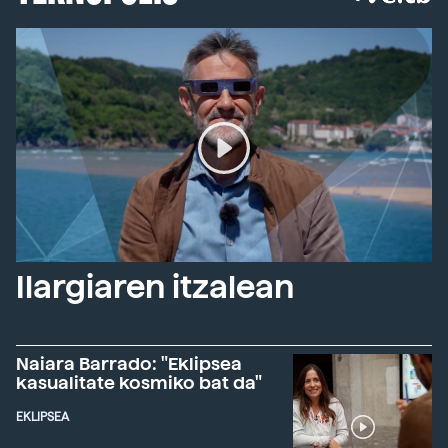
Ilargiaren itzalean
Naiara Barrado: "Eklipsea
kasualitate kosmiko bat da"
EKLIPSEA