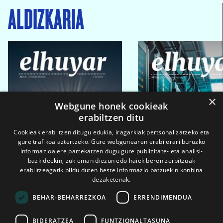
ALDIZKARIA
×
Webgune honek cookieak
erabiltzen ditu
Cookieak erabiltzen ditugu edukia, iragarkiak pertsonalizatzeko eta
gure trafikoa aztertzeko. Gure webgunearen erabilerari buruzko
informazioa ere partekatzen dugu gure publizitate- eta analisi-
bazkideekin, zuk eman diezun edo haiek beren zerbitzuak
erabiltzeagatik bildu duten beste informazio batzuekin konbina
dezaketenak.
BEHAR-BEHARREZKOA
ERRENDIMENDUA
BIDERATZEA
FUNTZIONALTASUNA