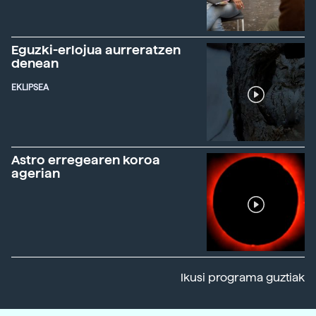
Eguzki-erlojua aurreratzen
denean
EKLIPSEA
Astro erregearen koroa
agerian
Ikusi programa guztiak