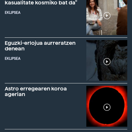
kasualitate kosmiko bat da"
EKLIPSEA
Eguzki-erlojua aurreratzen
denean
EKLIPSEA
Astro erregearen koroa
agerian