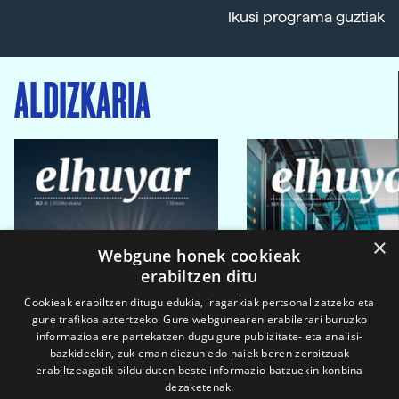
Ikusi programa guztiak
ALDIZKARIA
×
Webgune honek cookieak
erabiltzen ditu
Cookieak erabiltzen ditugu edukia, iragarkiak pertsonalizatzeko eta
gure trafikoa aztertzeko. Gure webgunearen erabilerari buruzko
informazioa ere partekatzen dugu gure publizitate- eta analisi-
bazkideekin, zuk eman diezun edo haiek beren zerbitzuak
erabiltzeagatik bildu duten beste informazio batzuekin konbina
dezaketenak.