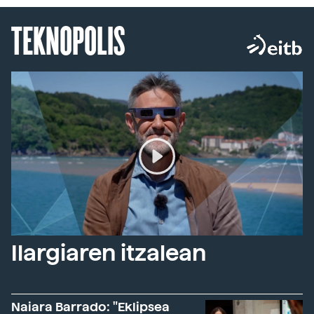
TEKNOPOLIS
Ilargiaren itzalean
Naiara Barrado: "Eklipsea