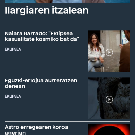
Ilargiaren itzalean
Naiara Barrado: "Eklipsea
kasualitate kosmiko bat da"
EKLIPSEA
Eguzki-erlojua aurreratzen
denean
EKLIPSEA
Astro erregearen koroa
agerian