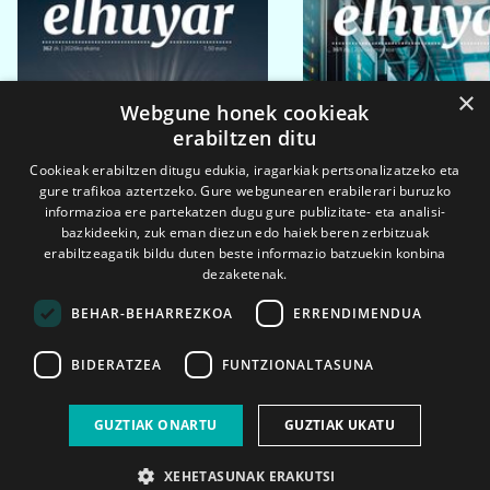
×
Webgune honek cookieak
erabiltzen ditu
Cookieak erabiltzen ditugu edukia, iragarkiak pertsonalizatzeko eta
gure trafikoa aztertzeko. Gure webgunearen erabilerari buruzko
informazioa ere partekatzen dugu gure publizitate- eta analisi-
bazkideekin, zuk eman diezun edo haiek beren zerbitzuak
erabiltzeagatik bildu duten beste informazio batzuekin konbina
dezaketenak.
BEHAR-BEHARREZKOA
ERRENDIMENDUA
BIDERATZEA
FUNTZIONALTASUNA
2026ko eka. 1a
2026ko mar. 1a
GUZTIAK ONARTU
GUZTIAK UKATU
XEHETASUNAK ERAKUTSI