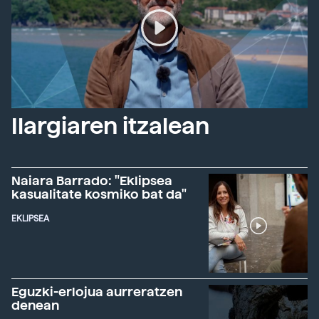
Ilargiaren itzalean
Naiara Barrado: "Eklipsea
kasualitate kosmiko bat da"
EKLIPSEA
Eguzki-erlojua aurreratzen
denean