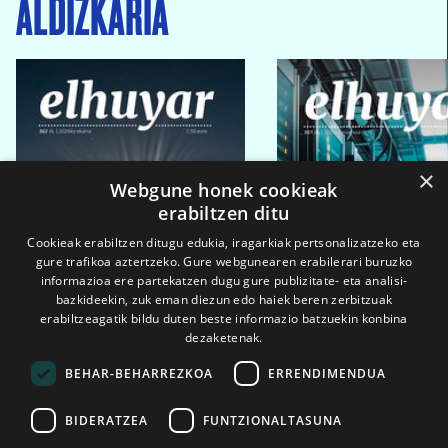
ALDIZKARIA
×
Webgune honek cookieak
erabiltzen ditu
Cookieak erabiltzen ditugu edukia, iragarkiak pertsonalizatzeko eta
gure trafikoa aztertzeko. Gure webgunearen erabilerari buruzko
informazioa ere partekatzen dugu gure publizitate- eta analisi-
bazkideekin, zuk eman diezun edo haiek beren zerbitzuak
erabiltzeagatik bildu duten beste informazio batzuekin konbina
dezaketenak.
BEHAR-BEHARREZKOA
ERRENDIMENDUA
BIDERATZEA
FUNTZIONALTASUNA
2026ko eka. 1a
2026ko mar. 1a