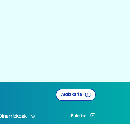
Aldizkaria
Oinarrizkoak
Buletina