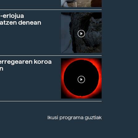
-erlojua
ratzen denean
erregearen koroa
n
Ikusi programa guztiak