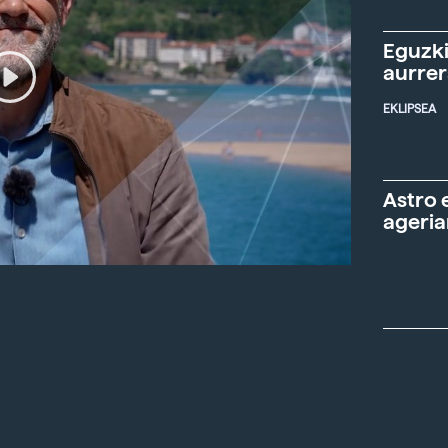
Eguzki
aurre
EKLIPSEA
Astro 
ageria