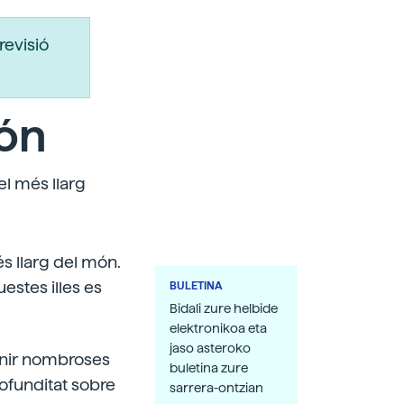
revisió
món
el més llarg
s llarg del món.
estes illes es
BULETINA
Bidali zure helbide
elektronikoa eta
jaso asteroko
eunir nombroses
buletina zure
rofunditat sobre
sarrera-ontzian