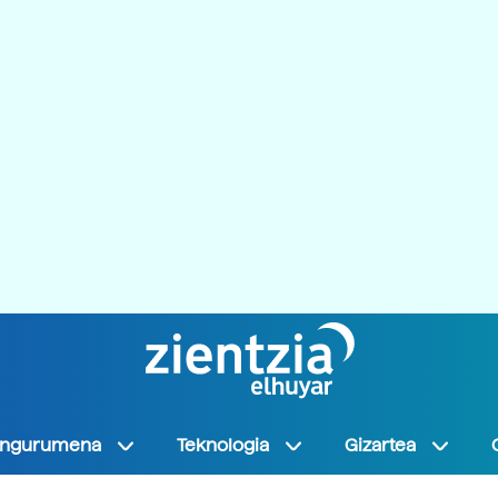
Ingurumena
Teknologia
Gizartea