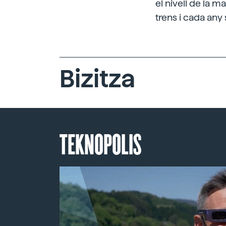
el nivell de la m
trens i cada any
Bizitza
TEKNOPOLIS