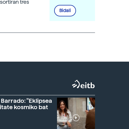
sortiran tres
Bidali
 Barrado: "Eklipsea
itate kosmiko bat