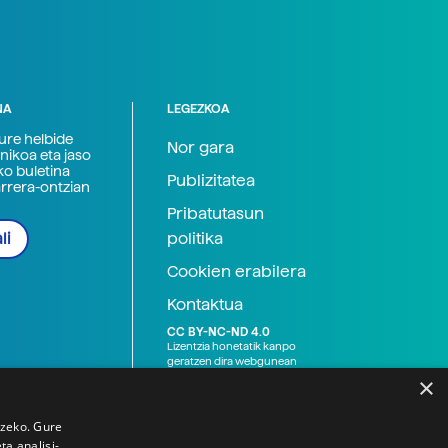
NA
LEGEZKOA
zure helbide
Nor gara
nikoa eta jaso
ko buletina
Publizitatea
arrera-ontzian
Pribatutasun
politika
li
Cookien erabilera
Kontaktua
CC BY-NC-ND 4.0
Lizentzia honetatik kanpo
geratzen dira webgunean
argitaratutako baliabide
×
grafikoak (argazki eta
ilustrazioak), baita Elhuyar ez
den bestelako erakunde eta
tzeko. Gure
norbanakoek idatzitakoak
a analisi-