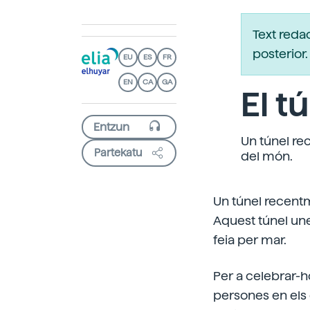
Text reda
posterio
EU
ES
FR
EN
CA
GA
El t
Un túnel re
Partekatu
del món.
Un túnel recentm
Aquest túnel une
feia per mar.
Per a celebrar-h
persones en els 