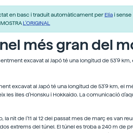
ctat en basc i traduït automàticament per
Elia
i sense 
r. MOSTRA
L’ORIGINAL
únel més gran del 
centment excavat al Japó té una longitud de 53'9 km, 
ent excavat al Japó té una longitud de 53'9 km, el mé
ix les illes d'Honsku i Hokkaido. La comunicació d'aqu
o, la nit de l'11 al 12 del passat mes de març es van r
dos extrems del túnel. El túnel es troba a 240 m de p