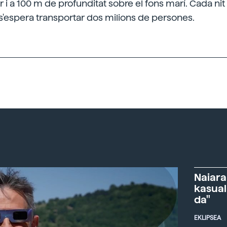
ar i a 100 m de profunditat sobre el fons marí. Cada nit 
 s'espera transportar dos milions de persones.
Naiara
kasual
da"
EKLIPSEA