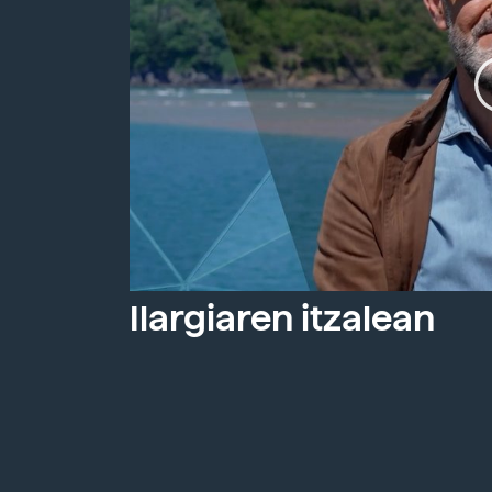
Ilargiaren itzalean