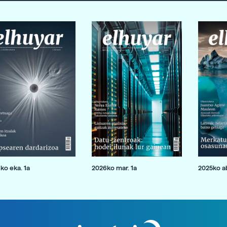
ko eka. 1a
2026ko mar. 1a
2025ko ab