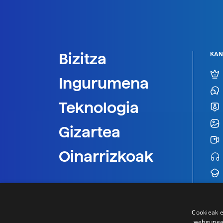
Bizitza
KAN
Ingurumena
Teknologia
Gizartea
Oinarrizkoak
Cookieak e
webgunear