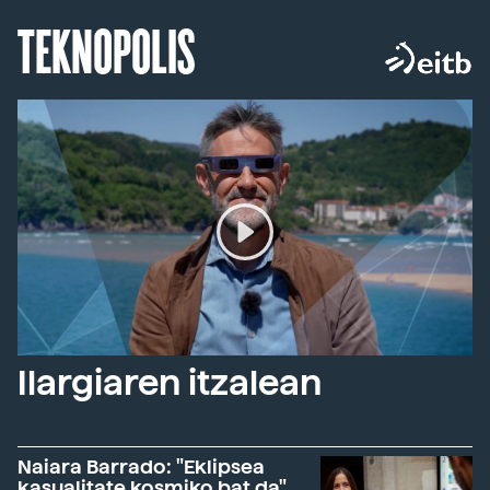
TEKNOPOLIS
Ilargiaren itzalean
Naiara Barrado: "Eklipsea
kasualitate kosmiko bat da"