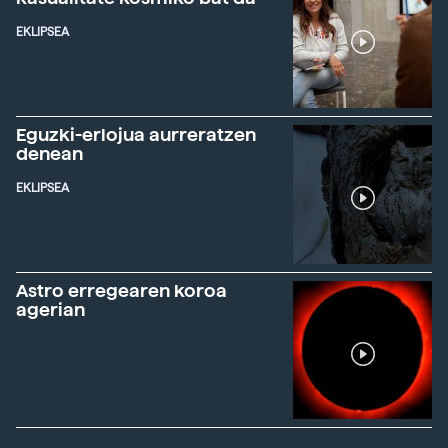
EKLIPSEA
Eguzki-erlojua aurreratzen
denean
EKLIPSEA
Astro erregearen koroa
agerian