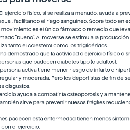
l ejercicio físico, si se realiza a menudo, ayuda a pre
exual, facilitando el riego sanguíneo. Sobre todo en 
El movimiento es el único fármaco o remedio que leva
lamado "bueno". Al moverse se estimula la producció
a tanto el colesterol como los triglicéridos.
ha demostrado que la actividad o ejercicio físico dis
rsonas que padecen diabetes tipo (o adultos).
 persona activa tiene menor riesgo de infarto o hipert
 regular y moderada. Pero los 'deportistas de fin de
s disgustos.
jercicio ayuda a combatir la osteoporosis y a mantener
ambién sirve para prevenir huesos frágiles reducien
ienes padecen esta enfermedad tienen menos síntom
con el ejercicio.