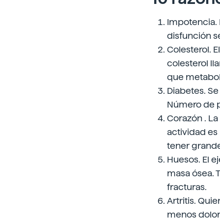
Impotencia. E
disfunción s
Colesterol. 
colesterol l
que metaboliz
Diabetes. Se 
Número de pe
Corazón . La
actividad es
tener grande
Huesos. El e
masa ósea. T
fracturas.
Artritis. Qu
menos dolor 