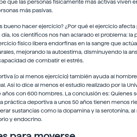
abe que las personas físicamente más activas viven 
ersonas más pasivas.
s bueno hacer ejercicio? ¿Por qué el ejercicio afecta
día, los científicos nos han aclarado el problema: la 
ercicio físico libera endorfinas en la sangre que act
urales, mejorando la autoestima, disminuyendo la an
apacidad de combatir el estrés.
rtiva (o al menos ejercicio) también ayuda al hombre
l. Así lo dice al menos el estudio realizado por la Un
 años con 600 hombres. La conclusión es: Quienes se
a práctica deportiva a unos 50 años tienen menos rie
berar sustancias como la dopamina y la serotonina, al
orio y endocrino.
es para moverse