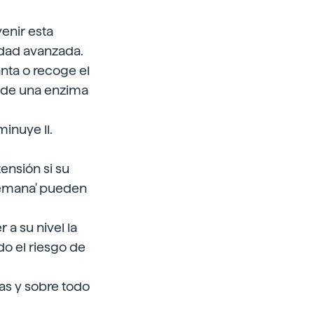
venir esta
edad avanzada.
nta o recoge el
n de una enzima
minuye II.
ensión si su
 semana' pueden
 a su nivel la
do el riesgo de
as y sobre todo