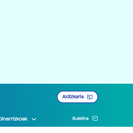
Aldizkaria
Oinarrizkoak
Buletina