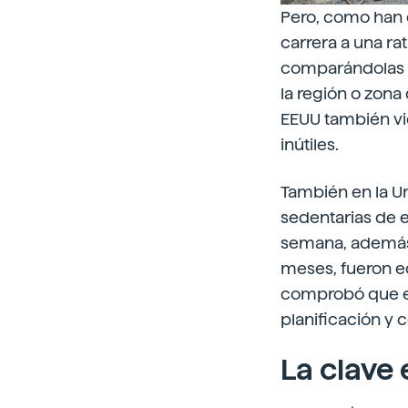
Pero, como han d
carrera a una r
comparándolas co
la región o zona
EEUU también vie
inútiles.
También en la Un
sedentarias de e
semana, además 
meses, fueron eq
comprobó que el
planificación y 
La clave 