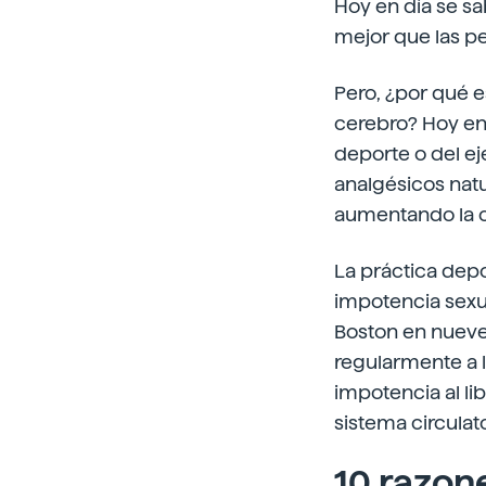
Hoy en día se s
mejor que las p
Pero, ¿por qué e
cerebro? Hoy en 
deporte o del ej
analgésicos nat
aumentando la c
La práctica depo
impotencia sexua
Boston en nueve
regularmente a l
impotencia al li
sistema circulat
10 razon