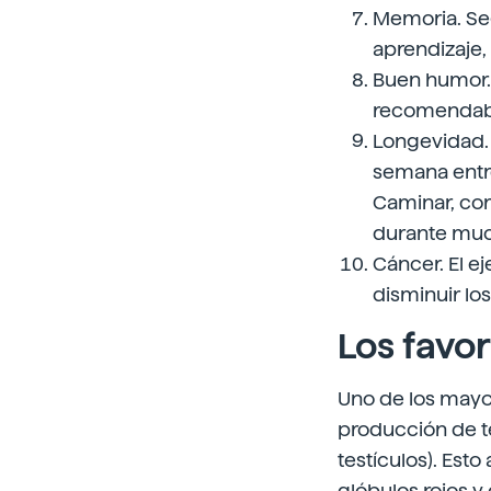
Memoria. Seg
aprendizaje
Buen humor. 
recomendable
Longevidad.
semana entre
Caminar, cor
durante muc
Cáncer. El e
disminuir lo
Los favo
Uno de los mayor
producción de t
testículos). Est
glóbulos rojos y 