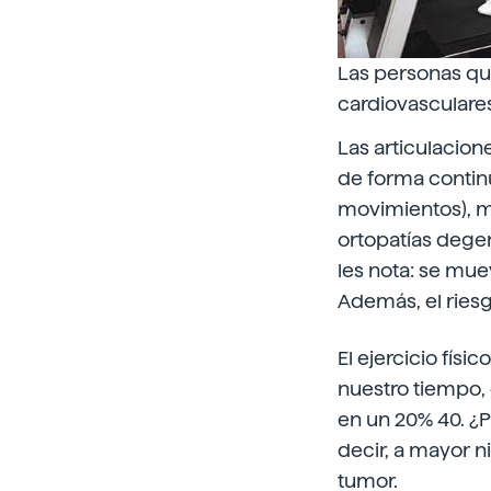
Las personas qu
cardiovasculare
Las articulacion
de forma continu
movimientos), ma
ortopatías degen
les nota: se mu
Además, el ries
El ejercicio fí
nuestro tiempo,
en un 20% 40. ¿P
decir, a mayor n
tumor.