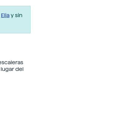
r
Elia
y sin
escaleras
 lugar del