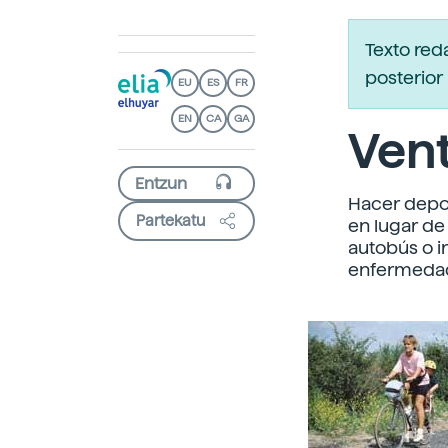
Texto red
posterior 
EU
ES
FR
EN
CA
GA
Ven
Hacer depor
Partekatu
en lugar de 
autobús o i
enfermeda