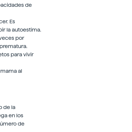
apacidades de
cer. Es
ir la autoestima.
veces por
 prematura.
tos para vivir
y mama al
o de la
ga en los
 número de