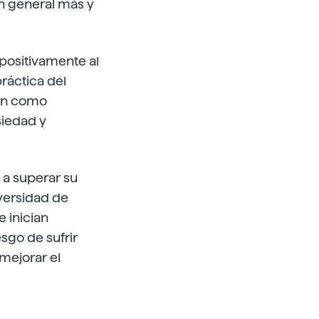
en general más y
 positivamente al
práctica del
úan como
siedad y
 a superar su
iversidad de
 inician
sgo de sufrir
 mejorar el