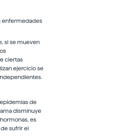
nos enfermedades
e, si se mueven
los
e ciertas
izan ejercicio se
 independientes.
s epidemias de
y mama disminuye
s hormonas, es
e sufrir el