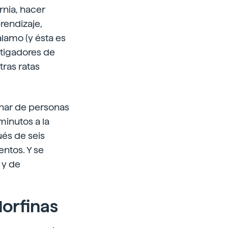
rnia, hacer
rendizaje,
álamo (y ésta es
stigadores de
tras ratas
enar de personas
minutos a la
és de seis
ntos. Y se
 y de
dorfinas