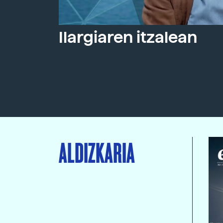
Ilargiaren itzalean
ALDIZKARIA