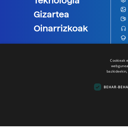
Teknologia
Gizartea
Oinarrizkoak
Cookieak e
webgunear
bazkideekin,
BEHAR-BEH