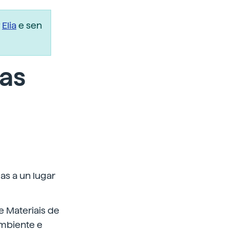
r
Elia
e sen
as
as a un lugar
e Materiais de
ambiente e