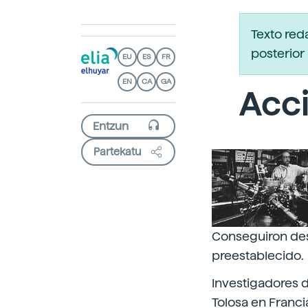
Texto re
posterior 
EU
ES
FR
EN
CA
GA
Acc
Partekatu
Conseguiron des
preestablecido.
Investigadores d
Tolosa en Franc