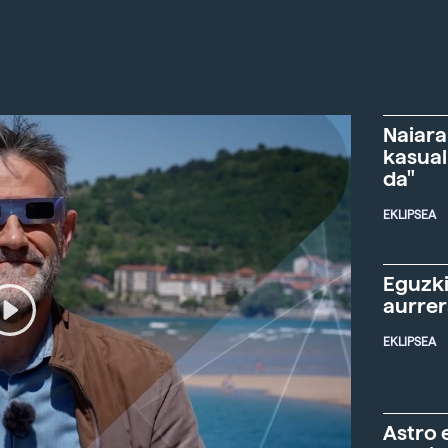
Naiara
kasual
da"
EKLIPSEA
Eguzki
aurre
EKLIPSEA
Astro 