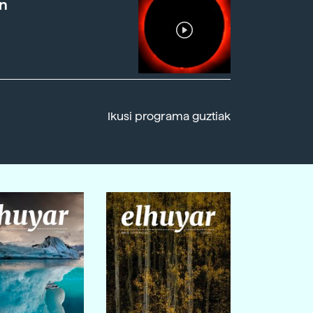
n
Ikusi programa guztiak