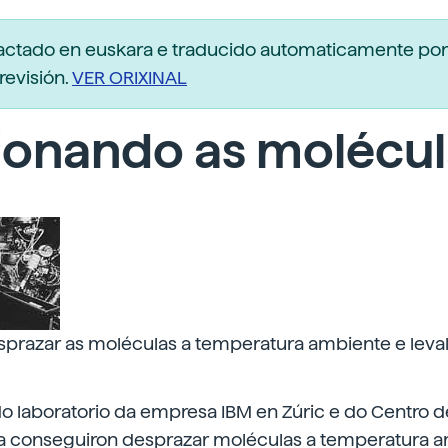
dactado en euskara e traducido automaticamente po
revisión.
VER ORIXINAL
ionando as molécul
prazar as moléculas a temperatura ambiente e leval
o laboratorio da empresa IBM en Zúric e do Centro d
ia conseguiron desprazar moléculas a temperatura 