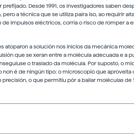
ar prefijado. Desde 1991, os investigadores saben des
pero a técnica que se utiliza paira iso, ao requirir a
de impulsos eléctricos, corría o risco de romper a e
s atoparon a solución nos inicios da mecánica molecu
ulsión que se xeran entre a molécula adecuada e a p
nseguiuse o traslado da molécula. Por suposto, o mi
iso non é de ningún tipo: o microscopio que aproveita 
n precisión, o que permitiu pór a bailar moléculas de