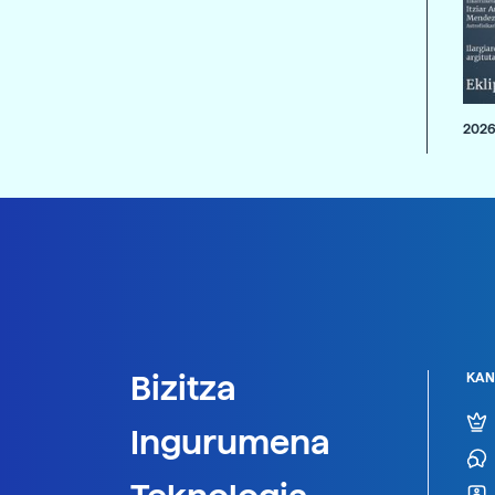
2026
Bizitza
KAN
Ingurumena