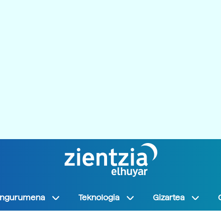
Ingurumena
Teknologia
Gizartea