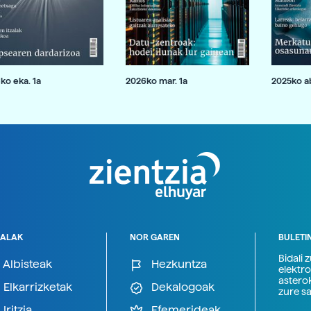
ko eka. 1a
2026ko mar. 1a
2025ko ab
ALAK
NOR GAREN
BULETI
Bidali 
Albisteak
Hezkuntza
elektro
astero
Elkarrizketak
Dekalogoak
zure s
Iritzia
Efemerideak