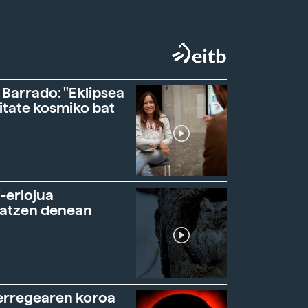
 Barrado: "Eklipsea
itate kosmiko bat
-erlojua
ratzen denean
erregearen koroa