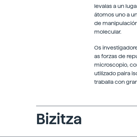
levalas a un lug
átomos uno a un, 
de manipulación 
molecular.
Os investigadore
as forzas de rep
microscopio, co
utilizado paira 
traballa con gra
Bizitza