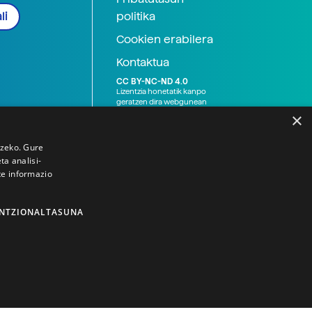
politika
li
Cookien erabilera
Kontaktua
CC BY-NC-ND 4.0
Lizentzia honetatik kanpo
geratzen dira webgunean
argitaratutako baliabide
×
grafikoak (argazki eta
ilustrazioak), baita Elhuyar ez
den bestelako erakunde eta
tzeko. Gure
norbanakoek idatzitakoak
a analisi-
ere. Kanpo-esteken bidez
te informazio
emandako edukiak esteka
horietan agertzen den
lizentziapean daude,
gehienetan copyright-a
NTZIONALTASUNA