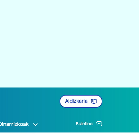
Aldizkaria
Oinarrizkoak
Buletina