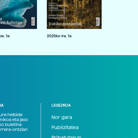
e. 1a
2025ko ira. 1a
NA
LEGEZKOA
zure helbide
Nor gara
nikoa eta jaso
ko buletina
Publizitatea
arrera-ontzian
Pribatutasun