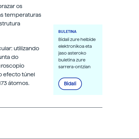
prazar os
ltas temperaturas
strutura
BULETINA
Bidali zure helbide
elektronikoa eta
lar: utilizando
jaso asteroko
unta do
buletina zure
croscopio
sarrera-ontzian
o efecto túnel
 173 átomos.
Bidali