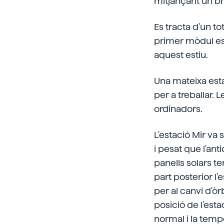
mitjançant un bra
Es tracta d'un to
primer mòdul esp
aquest estiu.
Una mateixa esta
per a treballar.
ordinadors.
L'estació Mir va 
i pesat que l'ant
panells solars te
part posterior l'
per al canvi d'ò
posició de l'est
normal i la temp