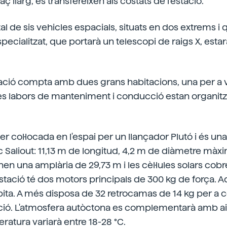
ç llarg, es transfereixen als costats de l'estació.
tal de sis vehicles espacials, situats en dos extrems i qu
ecialitzat, que portarà un telescopi de raigs X, esta
ció compta amb dues grans habitacions, una per a viu
 Les labors de manteniment i conducció estan organitz
ser col·locada en l'espai per un llançador Plutó i és 
ic Saliout: 11,13 m de longitud, 4,2 m de diàmetre màxim
nen una amplària de 29,73 m i les cèl·lules solars cobr
estació té dos motors principals de 300 kg de força. Aq
rbita. A més disposa de 32 retrocamas de 14 kg per a c
ació. L'atmosfera autòctona es complementarà amb ai
eratura variarà entre 18-28 °C.