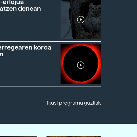
-erlojua
ratzen denean
erregearen koroa
n
Ikusi programa guztiak