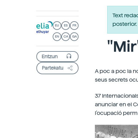
Text reda
posterio
EU
ES
FR
EN
CA
GA
"Mir
Partekatu
A poc a poc la n
seus secrets ocu
37 Internacional
anunciar en el 
l'ocupació perma