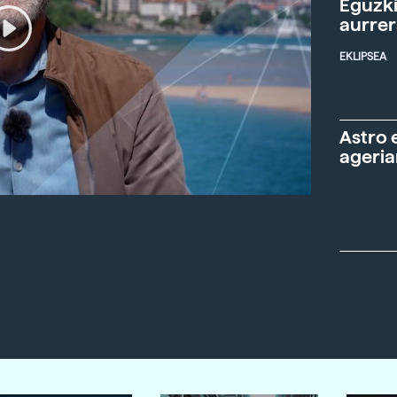
Eguzki
aurre
EKLIPSEA
Astro 
ageria