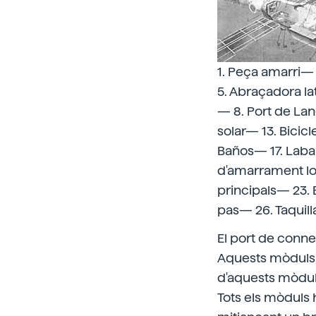
1. Peça amarri— 
5. Abraçadora l
— 8. Port de Lan
solar— 13. Bicic
Baños— 17. Laba
d'amarrament lo
principals— 23. 
pas— 26. Taquill
El port de conne
Aquests mòduls 
d'aquests mòduls 
Tots els mòduls h