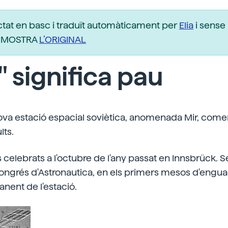
ctat en basc i traduït automàticament per
Elia
i sense 
r. MOSTRA
L’ORIGINAL
" significa pau
ova estació espacial soviètica, anomenada Mir, comen
lts.
s celebrats a l'octubre de l'any passat en Innsbrück. 
Congrés d'Astronautica, en els primers mesos d'eng
nent de l'estació.