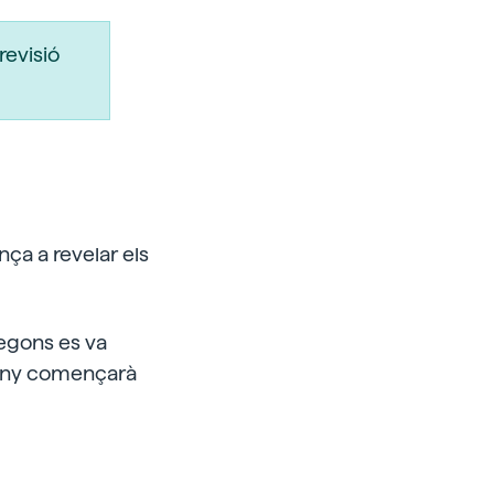
revisió
ça a revelar els
Segons es va
uany començarà