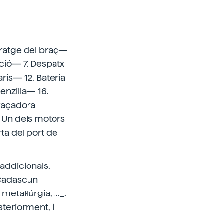
coratge del braç—
ció— 7. Despatx
ris— 12. Bateria
enzilla— 16.
braçadora
 Un dels motors
ta del port de
addicionals.
 Cadascun
tal·lúrgia, ..._.
steriorment, i