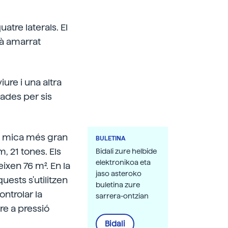
atre laterals. El
rà amarrat
re i una altra
ades per sis
una mica més gran
BULETINA
, 21 tones. Els
Bidali zure helbide
elektronikoa eta
eixen 76 m². En la
jaso asteroko
uests s'utilitzen
buletina zure
ontrolar la
sarrera-ontzian
re a pressió
Bidali