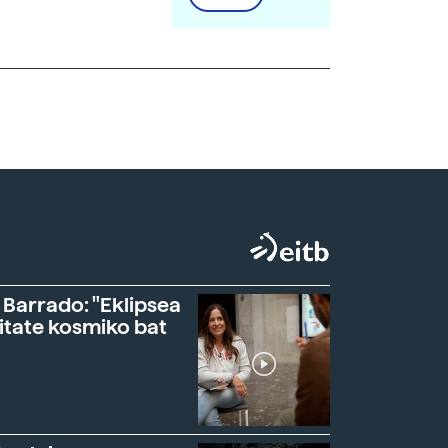
 Barrado: "Eklipsea
itate kosmiko bat