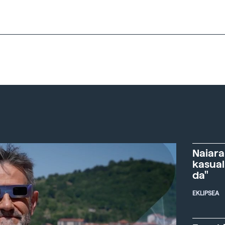
Naiara
kasual
da"
EKLIPSEA