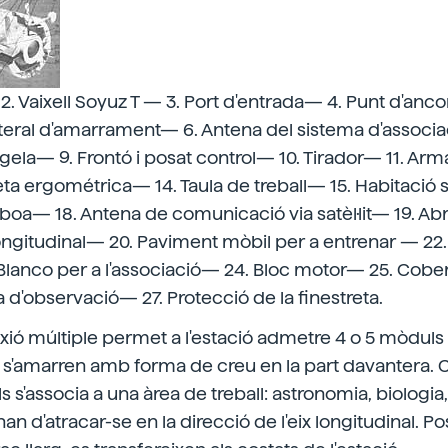
2. Vaixell Soyuz T — 3. Port d'entrada— 4. Punt d'an
ateral d'amarrament— 6. Antena del sistema d'associa
gela— 9. Frontó i posat control— 10. Tirador— 11. Arma
leta ergométrica— 14. Taula de treball— 15. Habitació s
boa— 18. Antena de comunicació via satèl·lit— 19. A
ngitudinal— 20. Paviment mòbil per a entrenar — 22.
Blanco per a l'associació— 24. Bloc motor— 25. Cober
a d'observació— 27. Protecció de la finestreta.
xió múltiple permet a l'estació admetre 4 o 5 mòduls 
s'amarren amb forma de creu en la part davantera.
s'associa a una àrea de treball: astronomia, biologia, me
an d'atracar-se en la direcció de l'eix longitudinal. Po