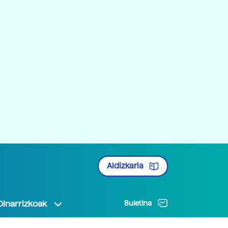
Aldizkaria
Oinarrizkoak
Buletina