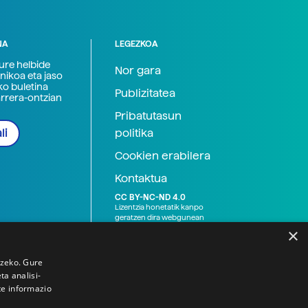
NA
LEGEZKOA
zure helbide
Nor gara
nikoa eta jaso
ko buletina
Publizitatea
arrera-ontzian
Pribatutasun
politika
li
Cookien erabilera
Kontaktua
CC BY-NC-ND 4.0
Lizentzia honetatik kanpo
geratzen dira webgunean
argitaratutako baliabide
×
grafikoak (argazki eta
ilustrazioak), baita Elhuyar ez
den bestelako erakunde eta
tzeko. Gure
norbanakoek idatzitakoak
a analisi-
ere. Kanpo-esteken bidez
te informazio
emandako edukiak esteka
horietan agertzen den