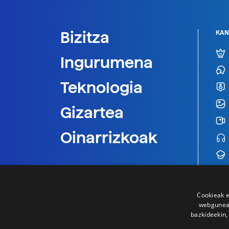
Bizitza
KAN
Ingurumena
Teknologia
Gizartea
Oinarrizkoak
Cookieak e
webgunear
bazkideekin,